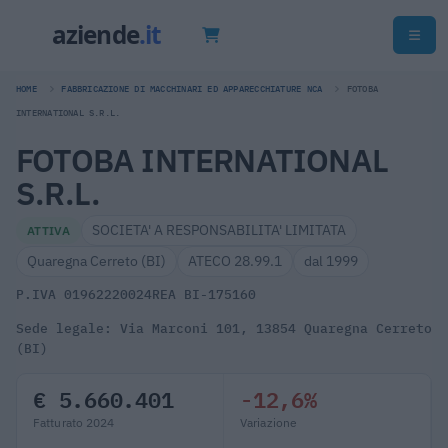
HOME
FABBRICAZIONE DI MACCHINARI ED APPARECCHIATURE NCA
FOTOBA
INTERNATIONAL S.R.L.
FOTOBA INTERNATIONAL
S.R.L.
SOCIETA' A RESPONSABILITA' LIMITATA
ATTIVA
Quaregna Cerreto (BI)
ATECO 28.99.1
dal 1999
P.IVA 01962220024
REA BI-175160
Sede legale: Via Marconi 101, 13854 Quaregna Cerreto
(BI)
€ 5.660.401
-12,6%
Fatturato 2024
Variazione