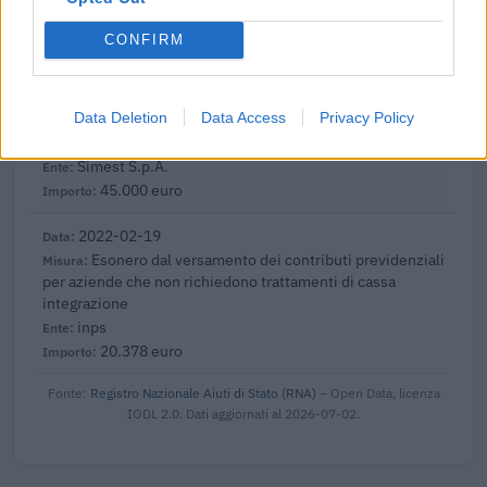
agenzia delle entrate
17.406 euro
CONFIRM
2022-06-30
COVID-19: Direct grants to SMEs engaging in
Data Deletion
Data Access
Privacy Policy
international activities and operations for the digital and
green transition
Simest S.p.A.
45.000 euro
2022-02-19
Esonero dal versamento dei contributi previdenziali
per aziende che non richiedono trattamenti di cassa
integrazione
inps
20.378 euro
Fonte:
Registro Nazionale Aiuti di Stato (RNA)
– Open Data, licenza
IODL 2.0. Dati aggiornati al 2026-07-02.