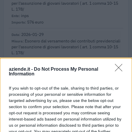
per l'assunzione di giovani lavoratori ( art. 1 comma 10-15
L. 178/
inps
576 euro
2026-01-29
Esonero dal versamento dei contributi previdenziali
per l'assunzione di giovani lavoratori ( art. 1 comma 10-15
L. 178/
inps
7.405 euro
aziende.it -
Do Not Process My Personal
Information
2025-02-01
Esonero dal versamento dei contributi previdenziali
If you wish to opt-out of the sale, sharing to third parties, or
per l'assunzione di giovani lavoratori ( art. 1 comma 10-15
processing of your personal or sensitive information for
L. 178/
targeted advertising by us, please use the below opt-out
inps
section to confirm your selection. Please note that after your
4.347 euro
opt-out request is processed you may continue seeing
interest-based ads based on personal information utilized by
2024-08-02
us or personal information disclosed to third parties prior to
Colonnine per la ricarica elettrica 1
your opt-out. You may separately opt-out of the further