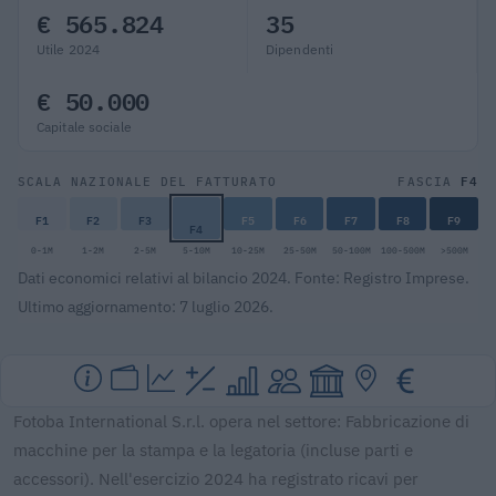
€ 565.824
35
Utile 2024
Dipendenti
€ 50.000
Capitale sociale
F4
SCALA NAZIONALE DEL FATTURATO
FASCIA
F1
F2
F3
F5
F6
F7
F8
F9
F4
0-1M
1-2M
2-5M
5-10M
10-25M
25-50M
50-100M
100-500M
>500M
Dati economici relativi al bilancio 2024. Fonte: Registro Imprese.
Ultimo aggiornamento: 7 luglio 2026.
Fotoba International S.r.l. opera nel settore: Fabbricazione di
macchine per la stampa e la legatoria (incluse parti e
accessori). Nell'esercizio 2024 ha registrato ricavi per