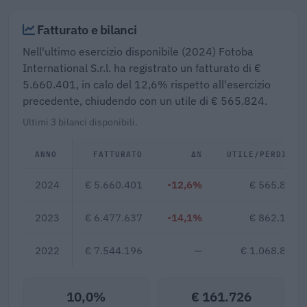
Fatturato e bilanci
Nell'ultimo esercizio disponibile (2024) Fotoba
International S.r.l. ha registrato un fatturato di €
5.660.401, in calo del 12,6% rispetto all'esercizio
precedente, chiudendo con un utile di € 565.824.
Ultimi 3 bilanci disponibili.
ANNO
FATTURATO
Δ%
UTILE/PERDITA
2024
€ 5.660.401
-12,6%
€ 565.824
2023
€ 6.477.637
-14,1%
€ 862.158
2022
€ 7.544.196
—
€ 1.068.858
10,0%
€ 161.726