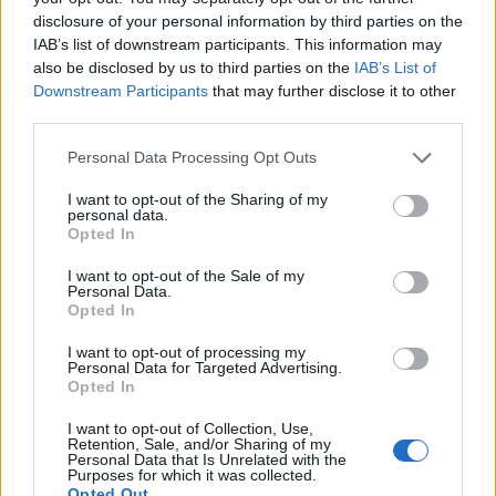
Ministero dell’Ambiente e della Sicurezza Energetica
disclosure of your personal information by third parties on the
- DGCEE
IAB’s list of downstream participants. This information may
3.510 euro
also be disclosed by us to third parties on the
IAB’s List of
Downstream Participants
that may further disclose it to other
2024-06-27
third parties.
Regolamento per i fondi interprofessionali per la
formazione continua per la concessioni di aiuti di stato
Personal Data Processing Opt Outs
esentati ai s
FONDIMPRESA
I want to opt-out of the Sharing of my
personal data.
3.000 euro
Opted In
2023-11-30
I want to opt-out of the Sale of my
Voucher digitalizzazione PMI 2023
Personal Data.
Opted In
UNIONE REGIONALE DELLE CAMERE DI COMMERCIO
INDUSTRIA ARTIGIANATO AGRICOLTURA DEL
I want to opt-out of processing my
24.600 euro
Personal Data for Targeted Advertising.
Opted In
2023-04-04
I want to opt-out of Collection, Use,
esenzioni fiscali e crediti d'imposta adottati a
Retention, Sale, and/or Sharing of my
seguito della crisi economica causata dall'epidemia di
Personal Data that Is Unrelated with the
Purposes for which it was collected.
COVID-19 [con mo
Opted Out