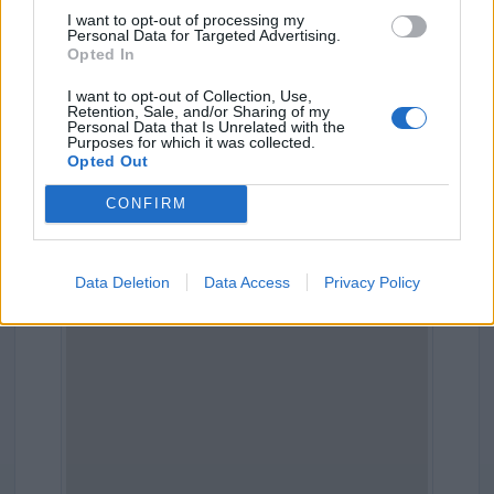
I want to opt-out of processing my
Personal Data for Targeted Advertising.
Opted In
I want to opt-out of Collection, Use,
Dove si trova
Retention, Sale, and/or Sharing of my
Personal Data that Is Unrelated with the
Purposes for which it was collected.
Indirizzo:
Piazza Della Liberta' 12, 15042
Opted Out
Comune:
Bassignana
CONFIRM
Provincia:
Alessandria
Data Deletion
Data Access
Privacy Policy
Regione:
Piemonte