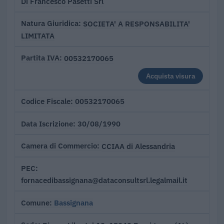
Di Francesco Pasetti Srl
SOCIETA' A RESPONSABILITA'
Natura Giuridica
LIMITATA
00532170065
Partita IVA
Acquista visura
00532170065
Codice Fiscale
30/08/1990
Data Iscrizione
CCIAA di Alessandria
Camera di Commercio
PEC
fornacedibassignana@dataconsultsrl.legalmail.it
Bassignana
Comune