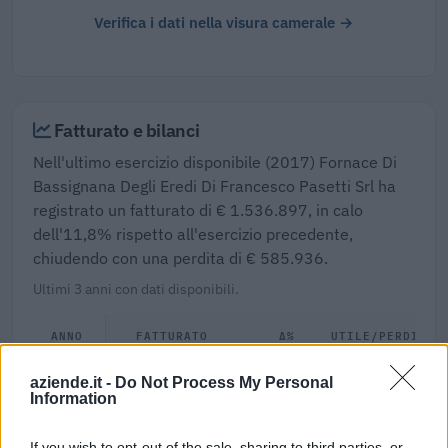
Verifica i dati nella visura camerale →
Fatturato e bilanci
Nell'ultimo esercizio disponibile (2017) Fornace Di
Bassignana Degli Eredi Di Francesco Pasetti Srl ha
registrato un fatturato di € 1.536.897, in calo
dell'11,8% rispetto all'esercizio precedente,
chiudendo con una perdita di € 585.936.
Ultimi 3 anni con dati disponibili.
ANNO
FATTURATO
Δ%
UTILE/PERDITA
2025
—
—
—
aziende.it -
Do Not Process My Personal
Information
2017
€ 1.536.897
-11,8%
€ -585.936
If you wish to opt-out of the sale, sharing to third parties, or