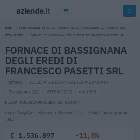
HOME
FABBRICAZIONE DI ALTRI PRODOTTI DELLA LAVORAZIONE DI MINERALI NON
METALLIFERI
FORNACE DI BASSIGNANA DEGLI EREDI DI FRANCESCO PASETTI SRL
FORNACE DI BASSIGNANA
DEGLI EREDI DI
FRANCESCO PASETTI SRL
SOCIETA' A RESPONSABILITA' LIMITATA
ATTIVA
Bassignana (AL)
ATECO 23.32
dal 1990
P.IVA 00532170065
REA AL-114674
Sede legale: Piazza Liberta' 12, 15042 Bassignana
(AL)
€ 1.536.897
-11,8%