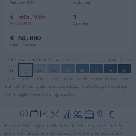
Fatturato 2017
Variazione
€ 585.936
1
Perdita 2017
Dipendenti
€ 60.000
Capitale sociale
F2
SCALA NAZIONALE DEL FATTURATO
FASCIA
F1
F3
F4
F5
F6
F7
F8
F9
F2
0-1M
1-2M
2-5M
5-10M
10-25M
25-50M
50-100M
100-500M
>500M
Dati economici relativi al bilancio 2017. Fonte: Registro Imprese.
Ultimo aggiornamento: 8 luglio 2026.
Fornace Di Bassignana Degli Eredi Di Francesco Pasetti Srl
opera nel settore: Fabbricazione di mattoni, tegole ed altri