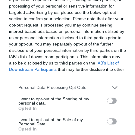
processing of your personal or sensitive information for
2016
€ 1.742.700
—
—
targeted advertising by us, please use the below opt-out
section to confirm your selection. Please note that after your
opt-out request is processed you may continue seeing
-38,1%
€ 1.536.897
interest-based ads based on personal information utilized by
Margine netto
Fatturato per dipendente
us or personal information disclosed to third parties prior to
your opt-out. You may separately opt-out of the further
Indicatori calcolati dai dati dell'ultimo bilancio disponibile.
disclosure of your personal information by third parties on the
IAB’s list of downstream participants. This information may
also be disclosed by us to third parties on the
IAB’s List of
Downstream Participants
that may further disclose it to other
third parties.
Confronto di settore
Personal Data Processing Opt Outs
Il fatturato di Fornace Di Bassignana Degli Eredi Di
Francesco Pasetti Srl (
1.536.897 euro
) è
in linea con la
I want to opt-out of the Sharing of my
personal data.
mediana delle aziende dello stesso settore in provincia di
Opted In
AL (
1.692.529 euro
), calcolata su 18 imprese.
I want to opt-out of the Sale of my
Elaborazione sui bilanci depositati (Registro Imprese). Mediana per
Personal Data.
divisione ATECO e provincia.
Opted In