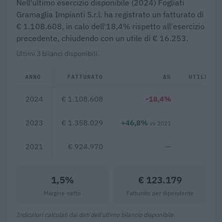
Nell'ultimo esercizio disponibile (2024) Fogliati
Gramaglia Impianti S.r.l. ha registrato un fatturato di
€ 1.108.608, in calo dell'18,4% rispetto all'esercizio
precedente, chiudendo con un utile di € 16.253.
Ultimi 3 bilanci disponibili.
ANNO
FATTURATO
Δ%
UTILE/PE
2024
€ 1.108.608
-18,4%
€ 1
2023
€ 1.358.029
+46,8%
€ 1
vs 2021
2021
€ 924.970
—
1,5%
€ 123.179
Margine netto
Fatturato per dipendente
Indicatori calcolati dai dati dell'ultimo bilancio disponibile.