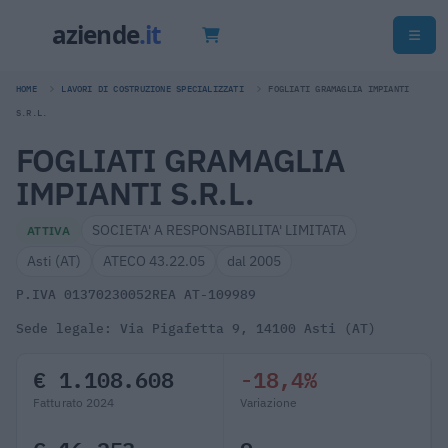
HOME
LAVORI DI COSTRUZIONE SPECIALIZZATI
FOGLIATI GRAMAGLIA IMPIANTI
S.R.L.
FOGLIATI GRAMAGLIA
IMPIANTI S.R.L.
SOCIETA' A RESPONSABILITA' LIMITATA
ATTIVA
Asti (AT)
ATECO 43.22.05
dal 2005
P.IVA 01370230052
REA AT-109989
Sede legale: Via Pigafetta 9, 14100 Asti (AT)
€ 1.108.608
-18,4%
Fatturato 2024
Variazione