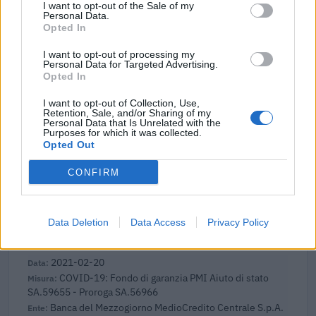
I want to opt-out of the Sale of my
agenzia delle entrate
Personal Data.
720 euro
Opted In
2023-04-07
I want to opt-out of processing my
Personal Data for Targeted Advertising.
esenzioni fiscali e crediti d'imposta adottati a
Opted In
seguito della crisi economica causata dall'epidemia di
COVID-19 [con mo
I want to opt-out of Collection, Use,
agenzia delle entrate
Retention, Sale, and/or Sharing of my
Personal Data that Is Unrelated with the
3.952 euro
Purposes for which it was collected.
Opted Out
2021-11-22
esenzioni fiscali e crediti d'imposta adottati a
CONFIRM
seguito della crisi economica causata dall'epidemia di
COVID-19 [con mo
agenzia delle entrate
Data Deletion
Data Access
Privacy Policy
1 euro
2021-02-20
COVID-19: Fondo di garanzia PMI Aiuto di stato
SA.59655 - Proroga SA.56966
Banca del Mezzogiorno MedioCredito Centrale S.p.A.