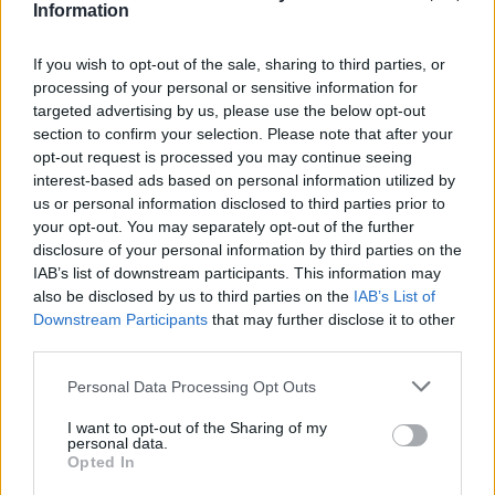
licenza CC BY-SA 4.0). Ogni CIG e' verificabile sul portale ANAC.
Information
If you wish to opt-out of the sale, sharing to third parties, or
processing of your personal or sensitive information for
targeted advertising by us, please use the below opt-out
Aiuti di Stato e contributi pubblici
section to confirm your selection. Please note that after your
Fogliati Gramaglia Impianti S.r.l. risulta beneficiaria di 7 aiuti
opt-out request is processed you may continue seeing
interest-based ads based on personal information utilized by
o contributi pubblici per un totale di 271.693 euro (2020–
us or personal information disclosed to third parties prior to
2023).
your opt-out. You may separately opt-out of the further
disclosure of your personal information by third parties on the
2023-05-31
IAB’s list of downstream participants. This information may
Contributo a fondo perduto [e modifiche ai sensi
also be disclosed by us to third parties on the
IAB’s List of
della decisione SA. 62668 e decisione C(2022) 171 final)
SA 101076)
Downstream Participants
that may further disclose it to other
third parties.
agenzia delle entrate
4.786 euro
Personal Data Processing Opt Outs
2023-04-18
I want to opt-out of the Sharing of my
esenzioni fiscali e crediti d'imposta adottati a
personal data.
seguito della crisi economica causata dall'epidemia di
Opted In
COVID-19 [con mo