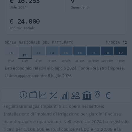
€ 16.253
9
Utile 2024
Dipendenti
€ 24.000
Capitale sociale
F2
SCALA NAZIONALE DEL FATTURATO
FASCIA
F1
F3
F4
F5
F6
F7
F8
F9
F2
0-1M
1-2M
2-5M
5-10M
10-25M
25-50M
50-100M
100-500M
>500M
Dati economici relativi al bilancio 2024. Fonte: Registro Imprese.
Ultimo aggiornamento: 8 luglio 2026.
Fogliati Gramaglia Impianti S.r.l. opera nel settore:
Installazione di impianti di irrigazione per giardini (inclusa
manutenzione e riparazione). Nell'esercizio 2024 ha registrato
ricavi per 1.108.608 euro. Il codice ATECO è 43.22.05 e la