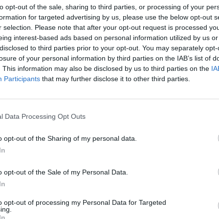
to opt-out of the sale, sharing to third parties, or processing of your per
formation for targeted advertising by us, please use the below opt-out s
€ 278.051
r selection. Please note that after your opt-out request is processed y
eing interest-based ads based on personal information utilized by us or
Fatturato per dipendente
disclosed to third parties prior to your opt-out. You may separately opt-
losure of your personal information by third parties on the IAB’s list of
. This information may also be disclosed by us to third parties on the
IA
Participants
that may further disclose it to other third parties.
l Data Processing Opt Outs
i pubblici per un totale di 28.546 euro (2021–2024).
o opt-out of the Sharing of my personal data.
ENTE
IMPOR
In
CONCEDENTE
tivo" [decisione su SA.100155 e modifiche
agenzia delle
o opt-out of the Sale of my Personal Data.
23.179
sensi
entrate
In
he ai sensi della decisione SA. 62668 e
agenzia delle
2.601 
to opt-out of processing my Personal Data for Targeted
076)
entrate
ing.
In