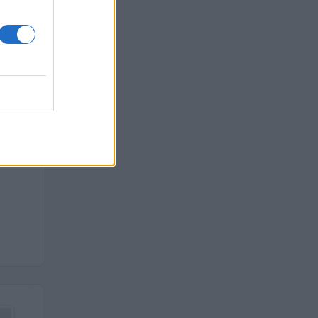
euro
ro