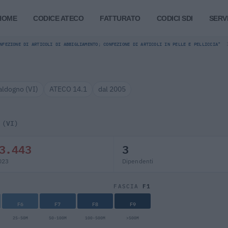
HOME
CODICE ATECO
FATTURATO
CODICI SDI
SERVI
NFEZIONE DI ARTICOLI DI ABBIGLIAMENTO; CONFEZIONE DI ARTICOLI IN PELLE E PELLICCIA"
aldogno (VI)
ATECO 14.1
dal 2005
 (VI)
3.443
3
023
Dipendenti
F1
FASCIA
F6
F7
F8
F9
25-50M
50-100M
100-500M
>500M