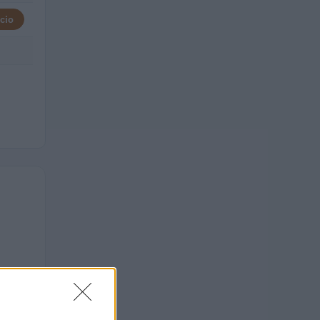
cio
TALE
.000