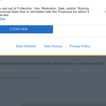
adottati a seguito della crisi economica
agenzia delle
2.558 
con mo
entrate
o opt-out of Collection, Use, Retention, Sale, and/or Sharing
ersonal Data that Is Unrelated with the Purposes for which it
lected.
adottati a seguito della crisi economica
agenzia delle
Out
208 eu
con mo
entrate
CONFIRM
 (RNA)
– Open Data, licenza IODL 2.0. Dati aggiornati al 2026-07-02.
Data Deletion
Data Access
Privacy Policy
 alla
mediana delle aziende dello stesso settore in provincia di VI
 per divisione ATECO e provincia.