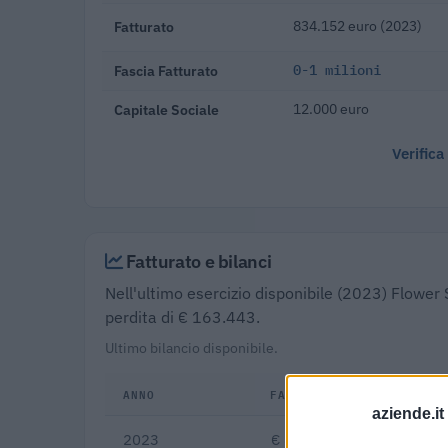
Fatturato
834.152 euro (2023)
Fascia Fatturato
0-1 milioni
Capitale Sociale
12.000 euro
Verifica
Fatturato e bilanci
Nell'ultimo esercizio disponibile (2023) Flower
perdita di € 163.443.
Ultimo bilancio disponibile.
ANNO
FATTURATO
Δ%
aziende.it
2023
€ 834.152
—