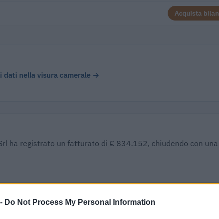
Acquista bilan
 i dati nella visura camerale →
 Srl ha registrato un fatturato di € 834.152, chiudendo con una
UTILE/PERDITA
DIPENDENTI
CAPI
 -
Do Not Process My Personal Information
€ -163.443
3
€ 12