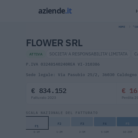
HOME
"CO
FLOWER SRL
SOCIETA' A RESPONSABILITA' LIMITATA
C
ATTIVA
P.IVA 03248140240
REA VI-310386
Sede legale: Via Pasubio 25/2, 36030 Caldogno
€ 834.152
€ 16
Fatturato 2023
Perdita 2
SCALA NAZIONALE DEL FATTURATO
F2
F3
F4
F5
F1
0-1M
1-2M
2-5M
5-10M
10-25M