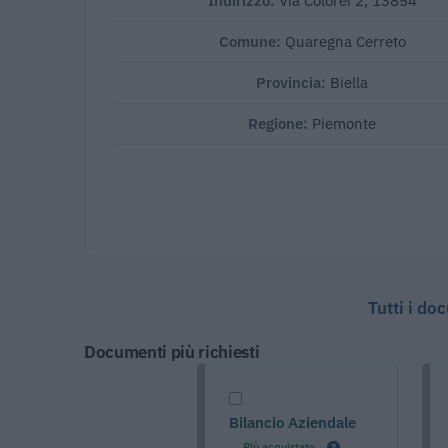
Indirizzo:
Via Colorei 2, 13854
Comune:
Quaregna Cerreto
Provincia:
Biella
Regione:
Piemonte
Tutti i do
Documenti più richiesti
Bilancio Aziendale
Più acquistato