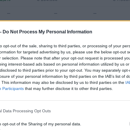
—
—
—
€ 1.495.855
 -
Do Not Process My Personal Information
Fatturato per dipendente
to opt-out of the sale, sharing to third parties, or processing of your per
formation for targeted advertising by us, please use the below opt-out s
r selection. Please note that after your opt-out request is processed y
eing interest-based ads based on personal information utilized by us or
disclosed to third parties prior to your opt-out. You may separately opt-
losure of your personal information by third parties on the IAB’s list of
. This information may also be disclosed by us to third parties on the
IA
Participants
that may further disclose it to other third parties.
buti pubblici per un totale di almeno 8.050.324 euro (2021–2025).
ENTE CONCEDENTE
IMPORTO
Cassa per i servizi
l Data Processing Opt Outs
a forte consumo di
energetici e ambientali
42.023 e
CSEA
o opt-out of the Sharing of my personal data.