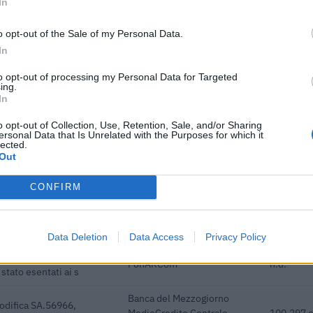
In
 soggetti privi di
INPS
1.355 eur
razione sociale per l'im
o opt-out of the Sale of my Personal Data.
In
Agenzia delle Entrate
24.288 e
to opt-out of processing my Personal Data for Targeted
ionali per la formazione
FonARCom
2.810 eur
ing.
 stato esentati ai s
In
ettore tessile, della
o opt-out of Collection, Use, Retention, Sale, and/or Sharing
Agenzia delle Entrate
137.442 
ersonal Data that Is Unrelated with the Purposes for which it
lected.
Out
ionali per la formazione
FonARCom
1.072 eur
 stato esentati ai s
CONFIRM
Banca del Mezzogiorno
piccole imprese a media
MedioCredito Centrale
1.505.141
S.p.A.
Data Deletion
Data Access
Privacy Policy
ionali per la formazione
FonARCom
n.d.
 stato esentati ai s
Banca del Mezzogiorno
odifica SA.56966,
MedioCredito Centrale
100.297 