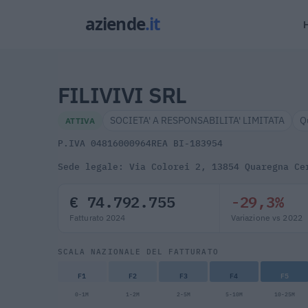
FILIVIVI SRL
SOCIETA' A RESPONSABILITA' LIMITATA
Q
ATTIVA
P.IVA 04816000964
REA BI-183954
Sede legale: Via Colorei 2, 13854 Quaregna Ce
€ 74.792.755
-29,3%
Fatturato 2024
Variazione vs 2022
SCALA NAZIONALE DEL FATTURATO
F1
F2
F3
F4
F5
0-1M
1-2M
2-5M
5-10M
10-25M