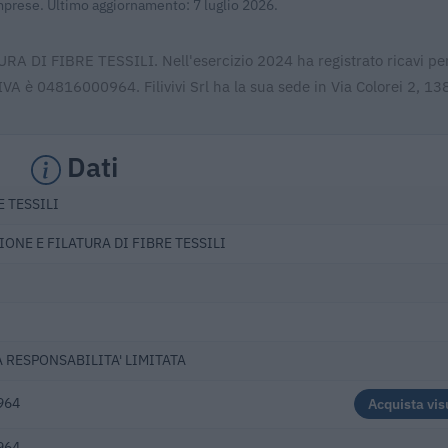
Imprese. Ultimo aggiornamento: 7 luglio 2026.
URA DI FIBRE TESSILI. Nell'esercizio 2024 ha registrato ricavi pe
IVA è 04816000964. Filivivi Srl ha la sua sede in Via Colorei 2, 13
Dati
 TESSILI
ONE E FILATURA DI FIBRE TESSILI
A RESPONSABILITA' LIMITATA
964
Acquista vis
964