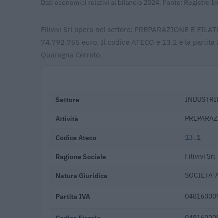
Dati economici relativi al bilancio 2024. Fonte: Registro 
Filivivi Srl opera nel settore: PREPARAZIONE E FILAT
74.792.755 euro. Il codice ATECO è 13.1 e la partita 
Quaregna Cerreto.
Settore
INDUSTRIE
Attività
PREPARAZI
Codice Ateco
13.1
Ragione Sociale
Filivivi Srl
Natura Giuridica
SOCIETA' 
Partita IVA
04816000
Codice Fiscale
04816000