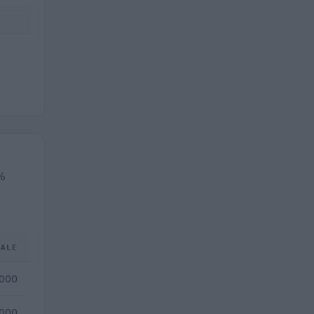
3%
TALE
.000
.000