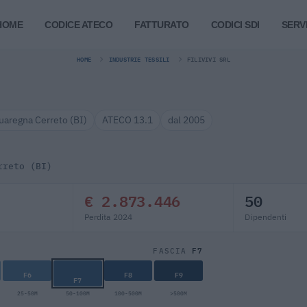
HOME
CODICE ATECO
FATTURATO
CODICI SDI
SERVI
HOME
INDUSTRIE TESSILI
FILIVIVI SRL
uaregna Cerreto (BI)
ATECO 13.1
dal 2005
rreto (BI)
€ 2.873.446
50
Perdita 2024
Dipendenti
F7
FASCIA
F6
F8
F9
F7
25-50M
50-100M
100-500M
>500M