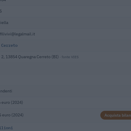
5
iella
filivivi@legalmail.it
 Cerreto
i 2, 13854 Quaregna Cerreto (BI)
· fonte VIES
endenti
 euro (2024)
 euro (2024)
Acquista bilan
ilioni