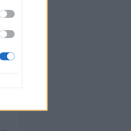
o
uro
o
euro
o
 euro
euro