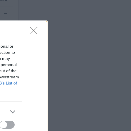
—
sonal or
ection to
ou may
 personal
out of the
 downstream
B’s List of
uro