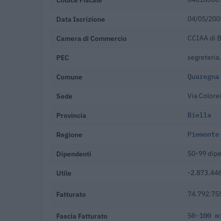
Data Iscrizione
04/05/200
Camera di Commercio
CCIAA di B
PEC
segreteria.
Comune
Quaregna
Sede
Via Colore
Provincia
Biella
Regione
Piemonte
Dipendenti
50-99 dip
Utile
-2.873.446
Fatturato
74.792.755
Fascia Fatturato
50-100 m