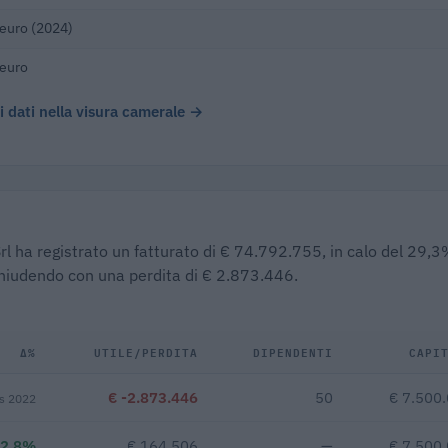
euro (2024)
 euro
 i dati nella visura camerale →
 Srl ha registrato un fatturato di € 74.792.755, in calo del 29,
 chiudendo con una perdita di € 2.873.446.
Δ%
UTILE/PERDITA
DIPENDENTI
CAPI
€ -2.873.446
50
€ 7.500
s 2022
2,8%
€ 164.506
—
€ 7.500