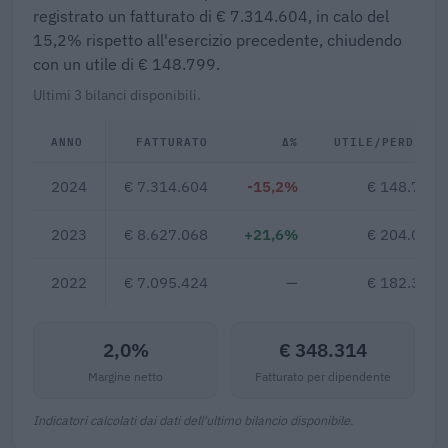
registrato un fatturato di € 7.314.604, in calo del
15,2% rispetto all'esercizio precedente, chiudendo
con un utile di € 148.799.
Ultimi 3 bilanci disponibili.
ANNO
FATTURATO
Δ%
UTILE/PERDITA
2024
€ 7.314.604
-15,2%
€ 148.799
2023
€ 8.627.068
+21,6%
€ 204.052
2022
€ 7.095.424
—
€ 182.360
2,0%
€ 348.314
Margine netto
Fatturato per dipendente
Indicatori calcolati dai dati dell'ultimo bilancio disponibile.