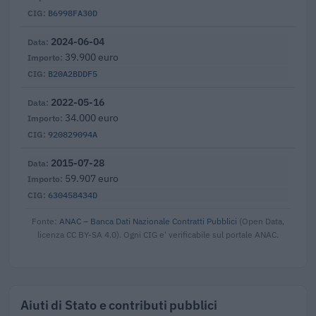
B6998FA30D
2024-06-04
39.900 euro
B20A2BDDF5
2022-05-16
34.000 euro
920829094A
2015-07-28
59.907 euro
630458434D
Fonte:
ANAC – Banca Dati Nazionale Contratti Pubblici
(Open Data,
licenza CC BY-SA 4.0). Ogni CIG e' verificabile sul portale ANAC.
Aiuti di Stato e contributi pubblici