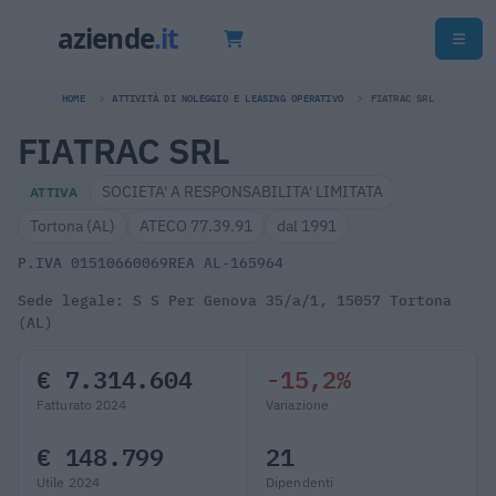
HOME
ATTIVITÀ DI NOLEGGIO E LEASING OPERATIVO
FIATRAC SRL
FIATRAC SRL
SOCIETA' A RESPONSABILITA' LIMITATA
ATTIVA
Tortona (AL)
ATECO 77.39.91
dal 1991
P.IVA 01510660069
REA AL-165964
Sede legale: S S Per Genova 35/a/1, 15057 Tortona
(AL)
€ 7.314.604
-15,2%
Fatturato 2024
Variazione
€ 148.799
21
Utile 2024
Dipendenti