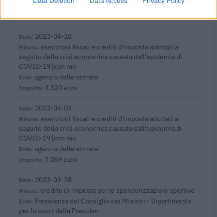
Data Deletion
Data Access
Privacy Policy
Agenzia delle Entrate
109 euro
2023-04-18
esenzioni fiscali e crediti d'imposta adottati a
seguito della crisi economica causata dall'epidemia di
COVID-19 [con mo
agenzia delle entrate
4.320 euro
2023-04-03
esenzioni fiscali e crediti d'imposta adottati a
seguito della crisi economica causata dall'epidemia di
COVID-19 [con mo
agenzia delle entrate
7.069 euro
2023-03-28
credito di imposta per le sponsorizzazioni sportive
Presidenza del Consiglio dei Ministri - Dipartimento
per lo sport della Presiden