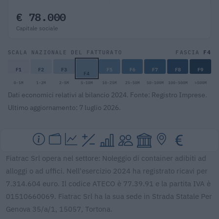
€ 78.000
Capitale sociale
F4
SCALA NAZIONALE DEL FATTURATO
FASCIA
F1
F2
F3
F5
F6
F7
F8
F9
F4
0-1M
1-2M
2-5M
5-10M
10-25M
25-50M
50-100M
100-500M
>500M
Dati economici relativi al bilancio 2024. Fonte: Registro Imprese.
Ultimo aggiornamento: 7 luglio 2026.
Fiatrac Srl opera nel settore: Noleggio di container adibiti ad
alloggi o ad uffici. Nell'esercizio 2024 ha registrato ricavi per
7.314.604 euro. Il codice ATECO è 77.39.91 e la partita IVA è
01510660069. Fiatrac Srl ha la sua sede in Strada Statale Per
Genova 35/a/1, 15057, Tortona.