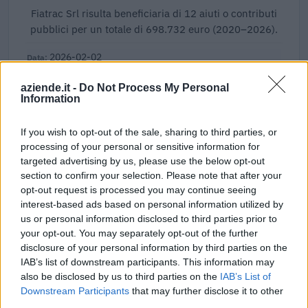
Fiatrac Srl risulta beneficiaria di 12 aiuti o contributi
pubblici per un totale di 698.732 euro (2020–2026).
2026-02-02
Esonero dal versamento dei contributi previdenziali
per nuove assunzioni/trasformazioni a tempo
aziende.it -
Do Not Process My Personal
Information
indeterminato nel bienni
inps
15.563 euro
If you wish to opt-out of the sale, sharing to third parties, or
processing of your personal or sensitive information for
2025-12-05
targeted advertising by us, please use the below opt-out
Credito d'imposta sugli investimenti pubblicitari
section to confirm your selection. Please note that after your
incrementali su quotidiani, periodici e sulle emittenti
opt-out request is processed you may continue seeing
televisive e r
interest-based ads based on personal information utilized by
Agenzia delle Entrate
us or personal information disclosed to third parties prior to
1.255 euro
your opt-out. You may separately opt-out of the further
disclosure of your personal information by third parties on the
2025-03-21
IAB’s list of downstream participants. This information may
Esonero dal versamento dei contributi previdenziali
also be disclosed by us to third parties on the
IAB’s List of
per nuove assunzioni/trasformazioni a tempo
Downstream Participants
that may further disclose it to other
indeterminato nel bienni
third parties.