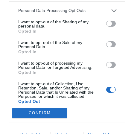
inps
13.783 euro
Personal Data Processing Opt Outs
I want to opt-out of the Sharing of my
2025-01-28
personal data.
Esonero dal versamento dei contributi previdenziali
Opted In
per nuove assunzioni/trasformazioni a tempo
indeterminato nel bienni
I want to opt-out of the Sale of my
Personal Data.
inps
Opted In
14.627 euro
I want to opt-out of processing my
Personal Data for Targeted Advertising.
2024-12-30
Opted In
CREDITO DI IMPOSTA PER LE SPONSORIZZAZIONI
SPORTIVE
I want to opt-out of Collection, Use,
Presidenza del Consiglio dei Ministri - Dipartimento
Retention, Sale, and/or Sharing of my
Personal Data that Is Unrelated with the
per lo sport della Presiden
Purposes for which it was collected.
15.000 euro
Opted Out
2024-10-29
CONFIRM
Credito d'imposta sugli investimenti pubblicitari
incrementali su quotidiani, periodici e sulle emittenti
televisive e r