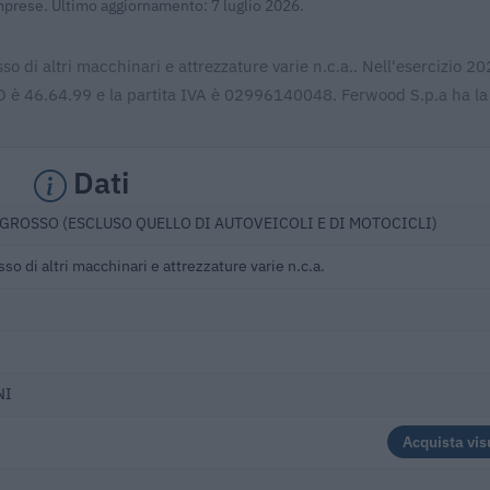
Imprese. Ultimo aggiornamento: 7 luglio 2026.
o di altri macchinari e attrezzature varie n.c.a.. Nell'esercizio 2
CO è 46.64.99 e la partita IVA è 02996140048. Ferwood S.p.a ha la
Dati
GROSSO (ESCLUSO QUELLO DI AUTOVEICOLI E DI MOTOCICLI)
o di altri macchinari e attrezzature varie n.c.a.
NI
Acquista vis