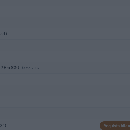
od.it
42 Bra (CN)
· fonte VIES
)
024)
Acquista bilan