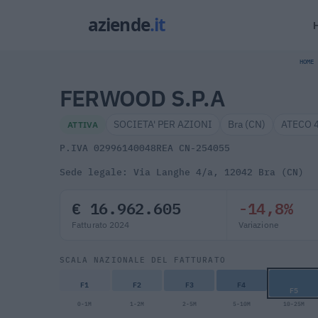
HOME
FERWOOD S.P.A
SOCIETA' PER AZIONI
Bra (CN)
ATECO 4
ATTIVA
P.IVA 02996140048
REA CN-254055
Sede legale: Via Langhe 4/a, 12042 Bra (CN)
€ 16.962.605
-14,8%
Fatturato 2024
Variazione
SCALA NAZIONALE DEL FATTURATO
F1
F2
F3
F4
F5
0-1M
1-2M
2-5M
5-10M
10-25M