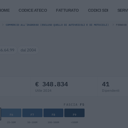
HOME
CODICE ATECO
FATTURATO
CODICI SDI
SERVI
COMMERCIO ALL'INGROSSO (ESCLUSO QUELLO DI AUTOVEICOLI E DI MOTOCICLI)
FERWOOD
6.64.99
dal 2004
€ 348.834
41
Utile 2024
Dipendenti
F5
FASCIA
F6
F7
F8
F9
25-50M
50-100M
100-500M
>500M