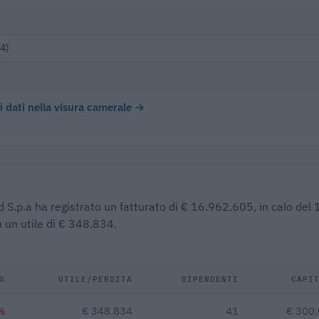
4)
 i dati nella visura camerale →
d S.p.a ha registrato un fatturato di € 16.962.605, in calo del
 un utile di € 348.834.
%
UTILE/PERDITA
DIPENDENTI
CAPI
%
€ 348.834
41
€ 300