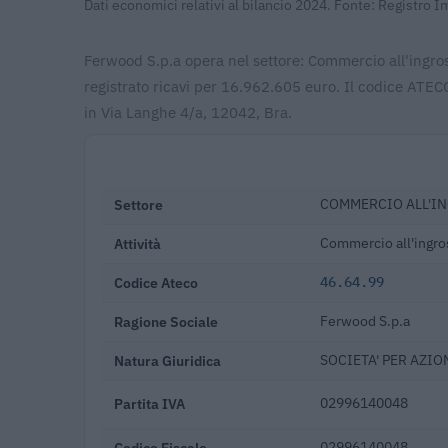
Dati economici relativi al bilancio 2024. Fonte: Registro 
Ferwood S.p.a opera nel settore: Commercio all'ingross
registrato ricavi per 16.962.605 euro. Il codice ATE
in Via Langhe 4/a, 12042, Bra.
Settore
COMMERCIO ALL'IN
Attività
Commercio all'ingross
Codice Ateco
46.64.99
Ragione Sociale
Ferwood S.p.a
Natura Giuridica
SOCIETA' PER AZIO
Partita IVA
02996140048
Codice Fiscale
02996140048