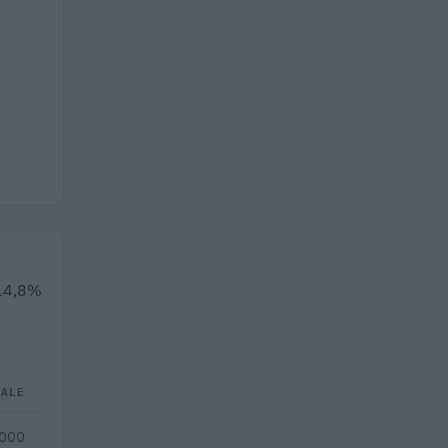
 14,8%
TALE
.000