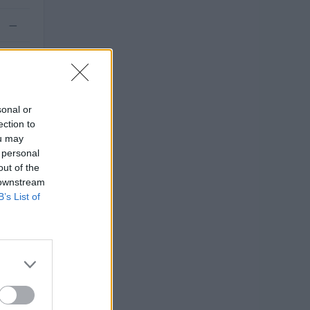
—
.000
sonal or
ection to
ou may
 personal
out of the
 downstream
B’s List of
).
O
euro