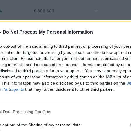
%
€ 808.601
—
—
€ 347.729
—
€ 300
 -
Do Not Process My Personal Information
€ 413.722
to opt-out of the sale, sharing to third parties, or processing of your per
Fatturato per dipendente
formation for targeted advertising by us, please use the below opt-out s
r selection. Please note that after your opt-out request is processed y
eing interest-based ads based on personal information utilized by us or
disclosed to third parties prior to your opt-out. You may separately opt-
losure of your personal information by third parties on the IAB’s list of
. This information may also be disclosed by us to third parties on the
IA
Participants
that may further disclose it to other third parties.
tributi pubblici per un totale di almeno 6.057.488 euro (2020–2026
l Data Processing Opt Outs
ENTE CONCEDENTE
IMPORT
ecreto -
o opt-out of the Sharing of my personal data.
INPS
12.000 