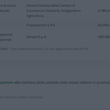
se di micro,
Unione Italiana delle Camere di
ela dei
Commercio Industria, Artigianato e
4.386 e
Agricoltura
Finpiemonte S.P.A.
42.000 
cipazione
Simest S.p.A.
189.000
azionali
 (RNA)
– Open Data, licenza IODL 2.0. Dati aggiornati al 2026-07-02.
uperiore alla
mediana delle aziende dello stesso settore in provinci
 per divisione ATECO e provincia.