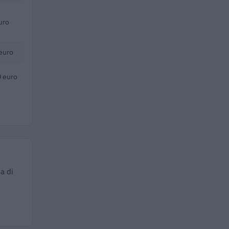
uro
euro
 euro
a di