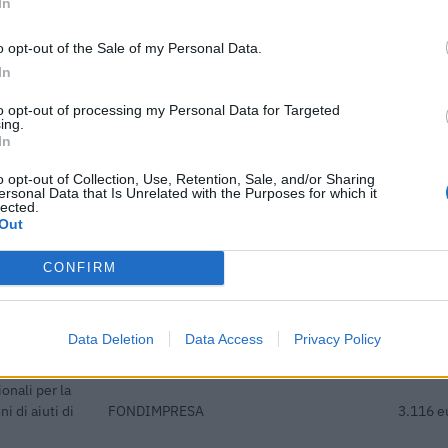
In
COMPETENCE INDUSTRY
logico
220.000
o opt-out of the Sale of my Personal Data.
MANUFACTURING 4.0 s.c. a r.l.
In
i
to opt-out of processing my Personal Data for Targeted
ani lavoratori
inps
8.000 e
ing.
In
rsicurezza
Camera di Commercio Industria
o opt-out of Collection, Use, Retention, Sale, and/or Sharing
10.000 
2025
Artigianato e Agricoltura di Cuneo
ersonal Data that Is Unrelated with the Purposes for which it
lected.
Out
categoria
Camera di Commercio Industria
pagnamento
2.000 e
Artigianato e Agricoltura di Cuneo
CONFIRM
UNIONE REGIONALE DELLE CAMERE DI
itività e
COMMERCIO INDUSTRIA ARTIGIANATO
10.525 
Data Deletion
Data Access
Privacy Policy
AGRICOLTURA DEL
onali per la
i di aiuti di
FONDIMPRESA
3.116 e