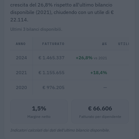
crescita del 26,8% rispetto all'ultimo bilancio
disponibile (2021), chiudendo con un utile di €
22.114.
Ultimi 3 bilanci disponibili.
ANNO
FATTURATO
Δ%
UTILE/PE
2024
€ 1.465.337
+26,8%
€ 2
vs 2021
2021
€ 1.155.655
+18,4%
2020
€ 976.205
—
1,5%
€ 66.606
Margine netto
Fatturato per dipendente
Indicatori calcolati dai dati dell'ultimo bilancio disponibile.