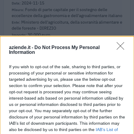
2024-11-15
Fondo di parte capitale per il sostegno delle
eccellenze della gastronomia e dell'agroalimentare italiano
Ministero dell'agricoltura, della sovranità alimentare e
delle foreste - DIREZIO
30.000 euro
2023-05-30
aziende.it -
Do Not Process My Personal
Information
Fondo di garanzia per le piccole e medie imprese
Banca del Mezzogiorno MedioCredito Centrale S.p.A.
280.000 euro
If you wish to opt-out of the sale, sharing to third parties, or
processing of your personal or sensitive information for
2023-05-30
targeted advertising by us, please use the below opt-out
section to confirm your selection. Please note that after your
Contributo a fondo perduto [e modifiche ai sensi
della decisione SA. 62668 e decisione C(2022) 171 final)
opt-out request is processed you may continue seeing
SA 101076)
interest-based ads based on personal information utilized by
agenzia delle entrate
us or personal information disclosed to third parties prior to
your opt-out. You may separately opt-out of the further
8.576 euro
disclosure of your personal information by third parties on the
IAB’s list of downstream participants. This information may
2023-03-30
also be disclosed by us to third parties on the
IAB’s List of
esenzioni fiscali e crediti d'imposta adottati a