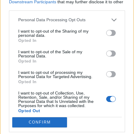
Downstream Participants
that may further disclose it to other
seguito della crisi economica causata dall'epidemia di
COVID-19 [con mo
third parties.
agenzia delle entrate
Personal Data Processing Opt Outs
1.348 euro
I want to opt-out of the Sharing of my
2022-02-18
personal data.
Esonero dal versamento dei contributi previdenziali
Opted In
per assunzioni a tempo determinato nel settore turistico e
I want to opt-out of the Sale of my
degli st
Personal Data.
inps
Opted In
1.294 euro
I want to opt-out of processing my
Personal Data for Targeted Advertising.
2020-12-04
Opted In
GARANZIA DEL FONDO A VALERE SULLA SEZIONE
SPECIALE DI CUI ALL’ARTICOLO 56 DEL DECRETO-LEGGE
I want to opt-out of Collection, Use,
DEL 17 MARZO 2020 N. 18
Retention, Sale, and/or Sharing of my
Personal Data that Is Unrelated with the
Banca del Mezzogiorno MedioCredito Centrale S.p.A.
Purposes for which it was collected.
3.476 euro
Opted Out
2020-12-04
CONFIRM
GARANZIA DEL FONDO A VALERE SULLA SEZIONE