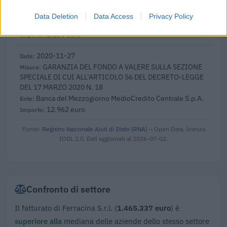
SPECIALE DI CUI ALL’ARTICOLO 56 DEL DECRETO-LEGGE
DEL 17 MARZO 2020 N. 18
Data Deletion
Data Access
Privacy Policy
Banca del Mezzogiorno MedioCredito Centrale S.p.A.
1.130 euro
2020-11-27
GARANZIA DEL FONDO A VALERE SULLA SEZIONE
SPECIALE DI CUI ALL’ARTICOLO 56 DEL DECRETO-LEGGE
DEL 17 MARZO 2020 N. 18
Banca del Mezzogiorno MedioCredito Centrale S.p.A.
12.962 euro
Fonte:
Registro Nazionale Aiuti di Stato (RNA)
– Open Data, licenza
IODL 2.0. Dati aggiornati al 2026-07-02.
Confronto di settore
Il fatturato di Ferracina S.r.l. (
1.465.337 euro
) è
superiore alla
mediana delle aziende dello stesso settore