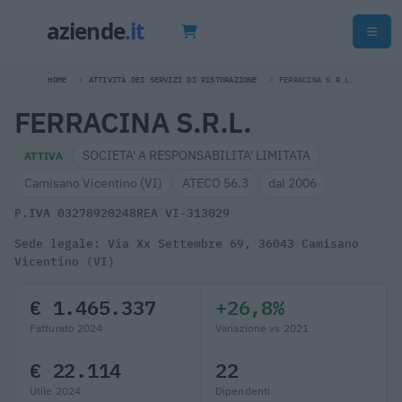
HOME
ATTIVITÀ DEI SERVIZI DI RISTORAZIONE
FERRACINA S.R.L.
FERRACINA S.R.L.
SOCIETA' A RESPONSABILITA' LIMITATA
ATTIVA
Camisano Vicentino (VI)
ATECO 56.3
dal 2006
P.IVA 03278920248
REA VI-313029
Sede legale: Via Xx Settembre 69, 36043 Camisano
Vicentino (VI)
€ 1.465.337
+26,8%
Fatturato 2024
Variazione vs 2021
€ 22.114
22
Utile 2024
Dipendenti