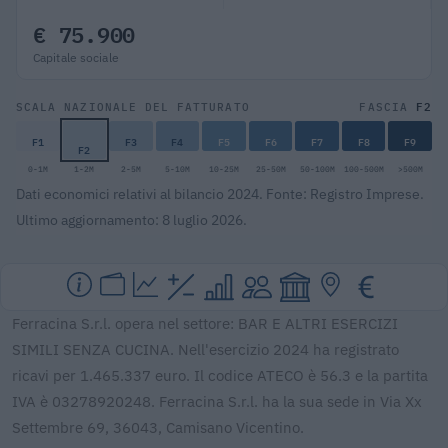
€ 75.900
Capitale sociale
F2
SCALA NAZIONALE DEL FATTURATO
FASCIA
F1
F3
F4
F5
F6
F7
F8
F9
F2
0-1M
1-2M
2-5M
5-10M
10-25M
25-50M
50-100M
100-500M
>500M
Dati economici relativi al bilancio 2024. Fonte: Registro Imprese.
Ultimo aggiornamento: 8 luglio 2026.
Ferracina S.r.l. opera nel settore: BAR E ALTRI ESERCIZI
SIMILI SENZA CUCINA. Nell'esercizio 2024 ha registrato
ricavi per 1.465.337 euro. Il codice ATECO è 56.3 e la partita
IVA è 03278920248. Ferracina S.r.l. ha la sua sede in Via Xx
Settembre 69, 36043, Camisano Vicentino.