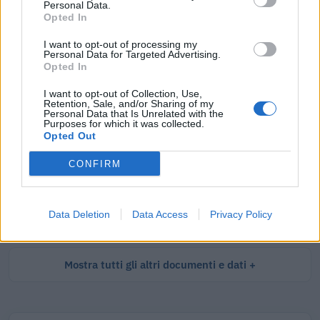
Personal Data.
Tutti i documenti e servizi disponibili →
Opted In
Documenti più richiesti
I want to opt-out of processing my
Personal Data for Targeted Advertising.
Opted In
Visure Camerali - Società di Persone
I want to opt-out of Collection, Use,
€ 5,39 IVA inclusa
Retention, Sale, and/or Sharing of my
Personal Data that Is Unrelated with the
Purposes for which it was collected.
Opted Out
CONFIRM
Visure Camerali - Storico Società di Persone
€ 6,98 IVA inclusa
Data Deletion
Data Access
Privacy Policy
Mostra tutti gli altri documenti e dati