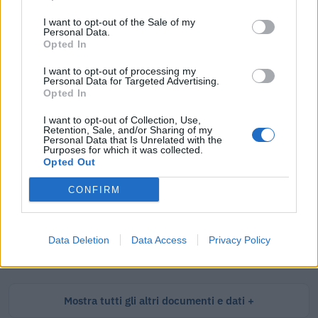
I want to opt-out of the Sale of my
Personal Data.
Opted In
Tutti i documenti e servizi disponibili →
I want to opt-out of processing my
Documenti più richiesti
Personal Data for Targeted Advertising.
Opted In
Visure Camerali - Società di Persone
I want to opt-out of Collection, Use,
Retention, Sale, and/or Sharing of my
€ 5,39 IVA inclusa
Personal Data that Is Unrelated with the
Purposes for which it was collected.
Opted Out
CONFIRM
Visure Camerali - Storico Società di Persone
€ 6,98 IVA inclusa
Data Deletion
Data Access
Privacy Policy
Mostra tutti gli altri documenti e dati