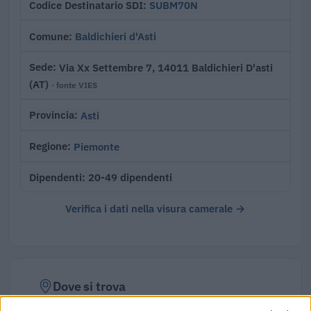
SUBM70N
Codice Destinatario SDI
Baldichieri d'Asti
Comune
Via Xx Settembre 7, 14011 Baldichieri D'asti
Sede
(AT)
· fonte VIES
Asti
Provincia
Piemonte
Regione
20-49 dipendenti
Dipendenti
Verifica i dati nella visura camerale →
Dove si trova