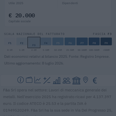
Utile 2025
Dipendenti
€ 20.000
Capitale sociale
F3
SCALA NAZIONALE DEL FATTURATO
FASCIA
F1
F2
F4
F5
F6
F7
F8
F9
F3
0-1M
1-2M
2-5M
5-10M
10-25M
25-50M
50-100M
100-500M
>500M
Dati economici relativi al bilancio 2025. Fonte: Registro Imprese.
Ultimo aggiornamento: 8 luglio 2026.
F&a Srl opera nel settore: Lavori di meccanica generale dei
metalli. Nell'esercizio 2025 ha registrato ricavi per 4.137.397
euro. Il codice ATECO è 25.53 e la partita IVA è
01949520249. F&a Srl ha la sua sede in Via Del Progresso 25,