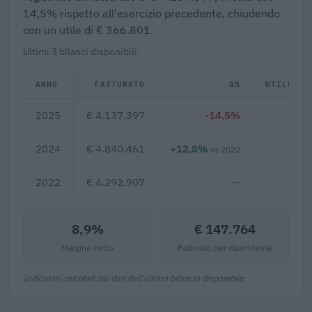
14,5% rispetto all'esercizio precedente, chiudendo
con un utile di € 366.801.
Ultimi 3 bilanci disponibili.
ANNO
FATTURATO
Δ%
UTILE/PE
2025
€ 4.137.397
-14,5%
€ 36
2024
€ 4.840.461
+12,8%
€ 49
vs 2022
2022
€ 4.292.907
—
€ 25
8,9%
€ 147.764
Margine netto
Fatturato per dipendente
Indicatori calcolati dai dati dell'ultimo bilancio disponibile.