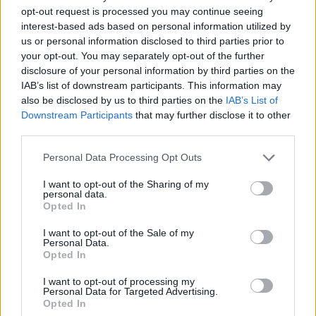
2023-03-13
opt-out request is processed you may continue seeing
Nuova Sabatini - Finanziamenti per l'acquisto di
interest-based ads based on personal information utilized by
nuovi macchinari, impianti e attrezzature da parte delle
us or personal information disclosed to third parties prior to
piccole e medi
your opt-out. You may separately opt-out of the further
Ministero delle Imprese e del Made in Italy -
disclosure of your personal information by third parties on the
Dipartimento per le politiche per
IAB’s list of downstream participants. This information may
38.351 euro
also be disclosed by us to third parties on the
IAB’s List of
Downstream Participants
that may further disclose it to other
2022-11-25
third parties.
Fondo di garanzia per le piccole e medie imprese
Banca del Mezzogiorno MedioCredito Centrale S.p.A.
Personal Data Processing Opt Outs
298.655 euro
I want to opt-out of the Sharing of my
personal data.
2022-07-12
Opted In
Regolamento per i fondi interprofessionali per la
formazione continua per la concessioni di aiuti di stato
I want to opt-out of the Sale of my
Personal Data.
esentati ai s
Opted In
FONDIMPRESA
3.000 euro
I want to opt-out of processing my
Personal Data for Targeted Advertising.
Opted In
2022-05-19