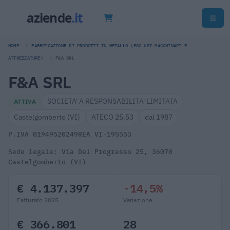
HOME
FABBRICAZIONE DI PRODOTTI IN METALLO (ESCLUSI MACCHINARI E
ATTREZZATURE)
F&A SRL
F&A SRL
SOCIETA' A RESPONSABILITA' LIMITATA
ATTIVA
Castelgomberto (VI)
ATECO 25.53
dal 1987
P.IVA 01949520249
REA VI-195553
Sede legale: Via Del Progresso 25, 36070
Castelgomberto (VI)
€ 4.137.397
-14,5%
Fatturato 2025
Variazione
€ 366.801
28