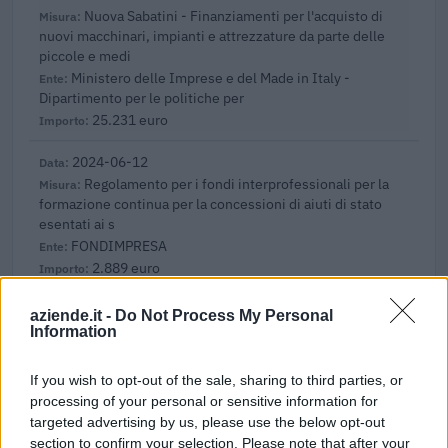
Nuova Sabatini - Finanziamenti per l'acquisto di
nuovi macchinari, impianti e attrezzature da parte delle
piccole e medi
Ministero delle Imprese e del Made in Italy -
Dipartimento per le politiche per
25.231 euro
2024-06-12
Regolamento per i fondi interprofessionali per la
formazione continua per la concessioni di aiuti di stato
esentati ai s
FONDIMPRESA
2.889 euro
2023-04-03
aziende.it -
Do Not Process My Personal
esenzioni fiscali e crediti d'imposta adottati a
Information
seguito della crisi economica causata dall'epidemia di
COVID-19 [con mo
If you wish to opt-out of the sale, sharing to third parties, or
agenzia delle entrate
processing of your personal or sensitive information for
4.295 euro
targeted advertising by us, please use the below opt-out
section to confirm your selection. Please note that after your