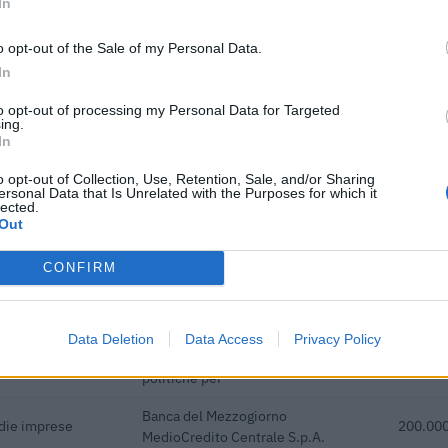
In
anTM SO2 per
Ciclo di programmazione
42.500 euro
2007-2013
o opt-out of the Sale of my Personal Data.
gni progetto e' verificabile sul portale OpenCoesione. Dati aggiornati al 2026-08-02
In
to opt-out of processing my Personal Data for Targeted
ing.
In
o opt-out of Collection, Use, Retention, Sale, and/or Sharing
ersonal Data that Is Unrelated with the Purposes for which it
i pubblici per un totale di almeno 942.307 euro (2020–2023).
lected.
Out
ENTE CONCEDENTE
IMPORT
CONFIRM
nd vouchers for
INFRATEL ITALIA S.P.A.
300 eur
acquisto di nuovi
Ministero delle Imprese e del Made
Data Deletion
Data Access
Privacy Policy
a parte delle
in Italy - Dipartimento per le
n.d.
politiche per
Banca del Mezzogiorno
edie imprese
200.000
MedioCredito Centrale S.p.A.