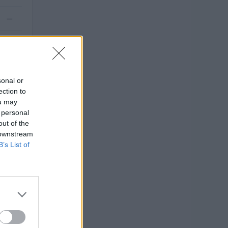
—
—
sonal or
ection to
ou may
 personal
out of the
 downstream
B’s List of
i 42.500
NTO