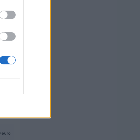
.
O
o
 euro