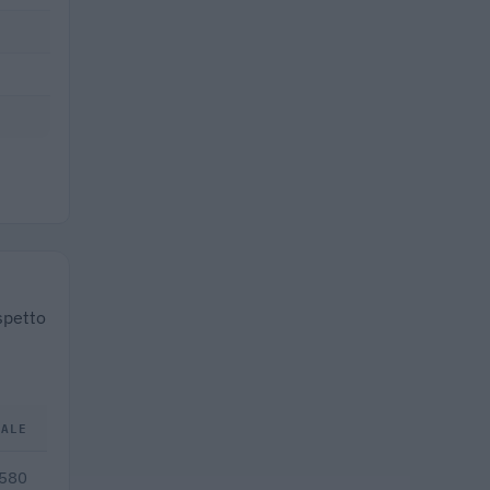
spetto
TALE
.580