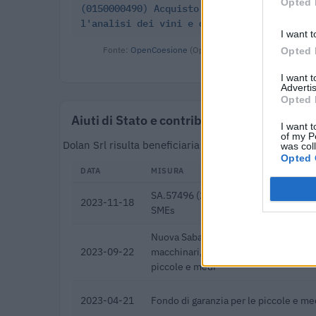
Opted 
(0150000490) Acquisto Sistema FOSS WineSc
l'analisi dei vini e dei mosti
I want t
Fonte:
OpenCoesione
(Open Data, licenza CC BY 4.0). O
Opted 
I want 
Advertis
Opted 
Aiuti di Stato e contributi pubblici
I want t
of my P
Dolan Srl risulta beneficiaria di 5 aiuti o contribut
was col
Opted 
DATA
MISURA
SA.57496 (2021/N) – Italy – Broadba
2023-11-18
SMEs
Nuova Sabatini - Finanziamenti per l'
2023-09-22
macchinari, impianti e attrezzature d
piccole e medi
2023-04-21
Fondo di garanzia per le piccole e m