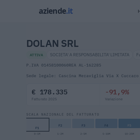
DOLAN SRL
SOCIETA' A RESPONSABILITA' LIMITATA
F
ATTIVA
P.IVA 01458100060
REA AL-162285
Sede legale: Cascina Meraviglia Via X Cuccaro
€ 178.335
-91,9%
Fatturato 2025
Variazione
SCALA NAZIONALE DEL FATTURATO
F2
F3
F4
F5
F1
0-1M
1-2M
2-5M
5-10M
10-25M