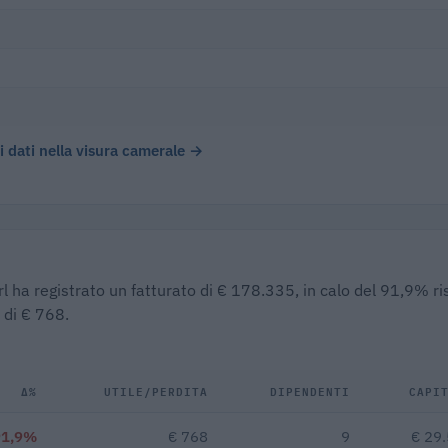
 i dati nella visura camerale →
rl ha registrato un fatturato di € 178.335, in calo del 91,9% ri
 di € 768.
Δ%
UTILE/PERDITA
DIPENDENTI
CAPI
91,9%
€ 768
9
€ 29