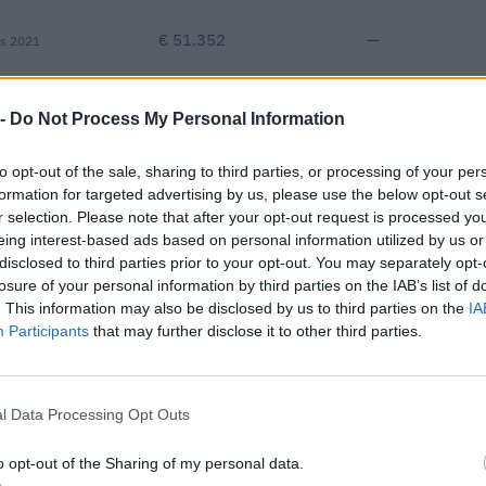
€ 51.352
—
vs 2021
—
—
—
 -
Do Not Process My Personal Information
€ 19.815
to opt-out of the sale, sharing to third parties, or processing of your per
Fatturato per dipendente
formation for targeted advertising by us, please use the below opt-out s
r selection. Please note that after your opt-out request is processed y
eing interest-based ads based on personal information utilized by us or
disclosed to third parties prior to your opt-out. You may separately opt-
losure of your personal information by third parties on the IAB’s list of
. This information may also be disclosed by us to third parties on the
IA
Participants
that may further disclose it to other third parties.
ato con fondi europei / di coesione per un finanziamento pubblico d
i di programmazione 2007-2013).
l Data Processing Opt Outs
FINANZIAME
CICLO
PUBBLICO
o opt-out of the Sharing of my personal data.