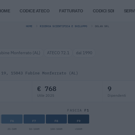
HOME
CODICE ATECO
FATTURATO
CODICI SDI
SERVI
HOME
RICERCA SCIENTIFICA E SVILUPPO
DOLAN SRL
ubine Monferrato (AL)
ATECO 72.1
dal 1990
 19, 15043 Fubine Monferrato (AL)
€ 768
9
Utile 2025
Dipendenti
F1
FASCIA
F6
F7
F8
F9
25-50M
50-100M
100-500M
>500M