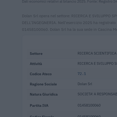
Dati economici relativi al bilancio 2025. Fonte: Registro 
Dolan Srl opera nel settore: RICERCA E SVILUPP
DELL'INGEGNERIA. Nell'esercizio 2025 ha registrato r
01458100060. Dolan Srl ha la sua sede in Cascina Me
Settore
RICERCA SCIENTIFICA
Attività
RICERCA E SVILUPPO 
Codice Ateco
72.1
Ragione Sociale
Dolan Srl
Natura Giuridica
SOCIETA' A RESPONSAB
Partita IVA
01458100060
Codice Fiscale
01458100060