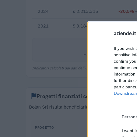
2024
€ 2.213.315
-30,5%
2021
€ 3.184.084
aziende.it
0,4%
If you wish 
Margine netto
sensitive in
confirm you
continue se
Indicatori calcolati dai dati dell'ultimo bilancio disponibile.
information 
further disc
participants
Downstream 
Progetti finanziati con fondi europei
Dolan Srl risulta beneficiaria di 1 progetto finanzi
euro (cicl
Persona
PROGETTO
I want t