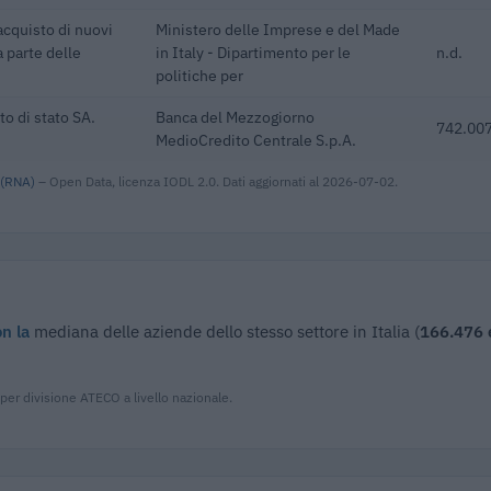
acquisto di nuovi
Ministero delle Imprese e del Made
a parte delle
in Italy - Dipartimento per le
n.d.
politiche per
o di stato SA.
Banca del Mezzogiorno
742.007
MedioCredito Centrale S.p.A.
 (RNA)
– Open Data, licenza IODL 2.0. Dati aggiornati al 2026-07-02.
on la
mediana delle aziende dello stesso settore in Italia (
166.476 
per divisione ATECO a livello nazionale.