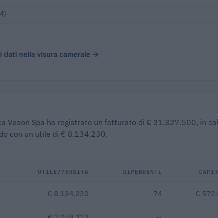
4)
 i dati nella visura camerale →
ca Vason Spa ha registrato un fatturato di € 31.327.500, in ca
do con un utile di € 8.134.230.
UTILE/PERDITA
DIPENDENTI
CAPI
€ 8.134.230
74
€ 572
€ 3.059.313
—