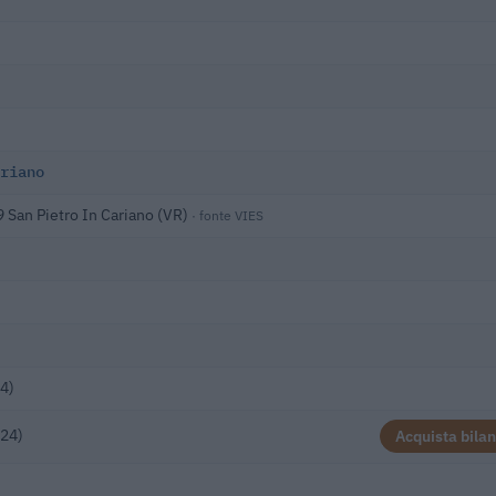
riano
9 San Pietro In Cariano (VR)
· fonte VIES
4)
024)
Acquista bilan