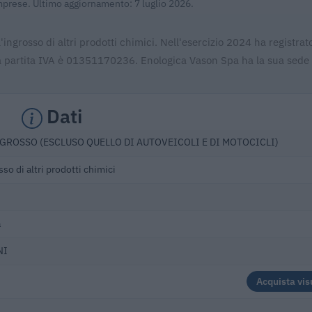
Imprese. Ultimo aggiornamento: 7 luglio 2026.
ngrosso di altri prodotti chimici. Nell'esercizio 2024 ha registrato
a partita IVA è 01351170236. Enologica Vason Spa ha la sua sede 
Dati
GROSSO (ESCLUSO QUELLO DI AUTOVEICOLI E DI MOTOCICLI)
so di altri prodotti chimici
a
NI
Acquista vis