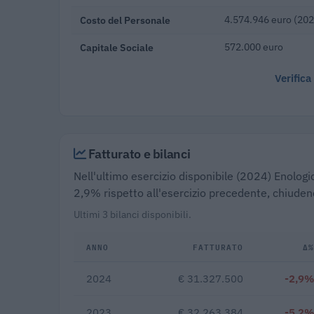
Costo del Personale
4.574.946 euro (202
Capitale Sociale
572.000 euro
Verifica
Fatturato e bilanci
Nell'ultimo esercizio disponibile (2024) Enologi
2,9% rispetto all'esercizio precedente, chiuden
Ultimi 3 bilanci disponibili.
ANNO
FATTURATO
Δ%
2024
€ 31.327.500
-2,9%
2023
€ 32.263.384
-5,2%