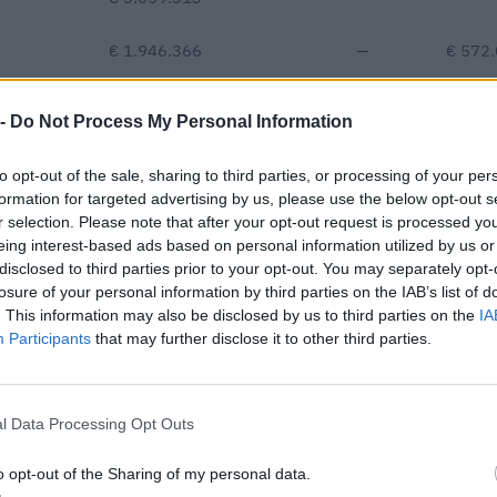
€ 1.946.366
—
€ 572
€ 423.345
 -
Do Not Process My Personal Information
Fatturato per dipendente
to opt-out of the sale, sharing to third parties, or processing of your per
formation for targeted advertising by us, please use the below opt-out s
r selection. Please note that after your opt-out request is processed y
eing interest-based ads based on personal information utilized by us or
disclosed to third parties prior to your opt-out. You may separately opt-
losure of your personal information by third parties on the IAB’s list of
. This information may also be disclosed by us to third parties on the
IA
Participants
that may further disclose it to other third parties.
o contributi pubblici per un totale di 3.487.760 euro (2021–2026).
ENTE CONCEDENTE
IMPORT
i previdenziali per
l Data Processing Opt Outs
inps
27.786 
rt. 1 comma 10-15 L. 178/
o opt-out of the Sharing of my personal data.
i previdenziali per