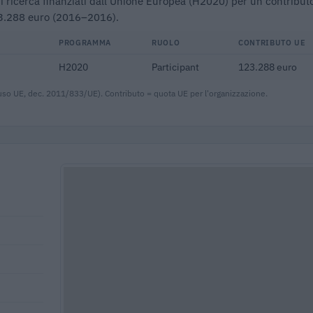
i ricerca finanziati dall'Unione Europea (H2020) per un contribut
3.288 euro (2016–2016).
PROGRAMMA
RUOLO
CONTRIBUTO UE
H2020
Participant
123.288 euro
uso UE, dec. 2011/833/UE). Contributo = quota UE per l'organizzazione.