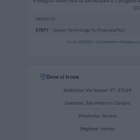
Enologica Vason Spa ha partecipato a 1 progetto d
12
PROGETTO
STEFY
– Sensor Technology for Food analYsis
Fonte:
CORDIS – Commissione Europea
(ri
Dove si trova
Indirizzo:
Via Nassar 37, 37029
Comune:
San Pietro in Cariano
Provincia:
Verona
Regione:
Veneto