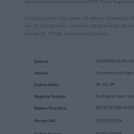
Dati economici relativi al bilancio 2024. Fonte: Registro 
Enologica Vason Spa opera nel settore: Commercio all'i
per 31.327.500 euro. Il codice ATECO è 46.85.09 e l
Nassar 37, 37029, San Pietro in Cariano.
Settore
COMMERCIO ALL'IN
Attività
Commercio all'ingros
Codice Ateco
46.85.09
Ragione Sociale
Enologica Vason Sp
Natura Giuridica
SOCIETA' PER AZIO
Partita IVA
01351170236
Codice Fiscale
01351170236