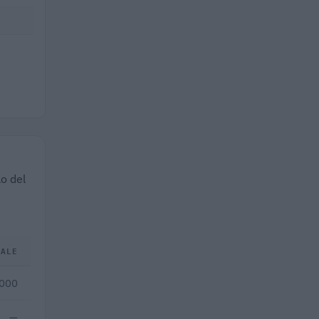
lo del
TALE
.000
—