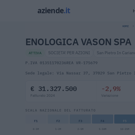
HOME
ENOLOGICA VASON SPA
SOCIETA' PER AZIONI
San Pietro In Carian
ATTIVA
P.IVA 01351170236
REA VR-175679
Sede legale: Via Nassar 37, 37029 San Pietro 
€ 31.327.500
-2,9%
Fatturato 2024
Variazione
SCALA NAZIONALE DEL FATTURATO
F1
F2
F3
F4
F5
0-1M
1-2M
2-5M
5-10M
10-25M