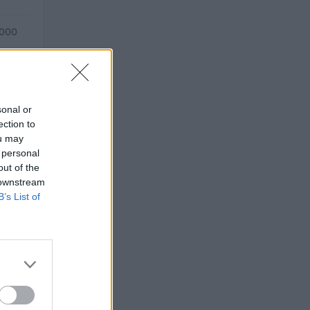
.000
sonal or
ection to
ou may
 personal
out of the
 downstream
B’s List of
O
euro