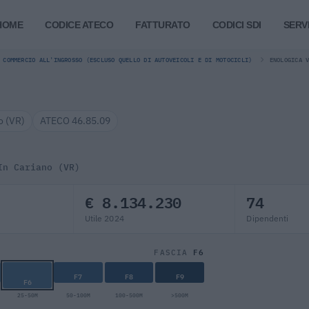
HOME
CODICE ATECO
FATTURATO
CODICI SDI
SERVI
COMMERCIO ALL'INGROSSO (ESCLUSO QUELLO DI AUTOVEICOLI E DI MOTOCICLI)
ENOLOGICA 
o (VR)
ATECO 46.85.09
In Cariano (VR)
€ 8.134.230
74
Utile 2024
Dipendenti
F6
FASCIA
F7
F8
F9
F6
25-50M
50-100M
100-500M
>500M