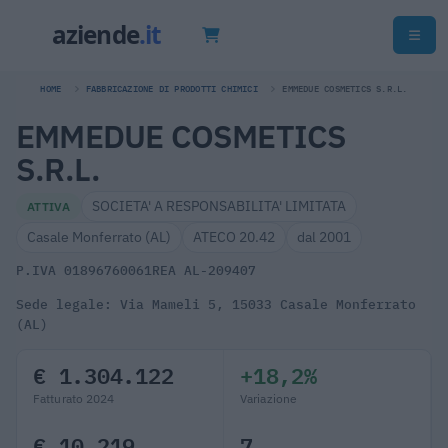
HOME
FABBRICAZIONE DI PRODOTTI CHIMICI
EMMEDUE COSMETICS S.R.L.
EMMEDUE COSMETICS
S.R.L.
SOCIETA' A RESPONSABILITA' LIMITATA
ATTIVA
Casale Monferrato (AL)
ATECO 20.42
dal 2001
P.IVA 01896760061
REA AL-209407
Sede legale: Via Mameli 5, 15033 Casale Monferrato
(AL)
€ 1.304.122
+18,2%
Fatturato 2024
Variazione
€ 10.219
7