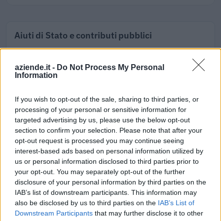
Aiuti di Stato e contributi pubblici
Emmedue Cosmetics S.r.l. risulta beneficiaria di 3 aiuti o
contributi pubblici per un totale di 376.339 euro (2021–
aziende.it -
Do Not Process My Personal
2023).
Information
2023-03-28
If you wish to opt-out of the sale, sharing to third parties, or
esenzioni fiscali e crediti d'imposta adottati a
processing of your personal or sensitive information for
seguito della crisi economica causata dall'epidemia di
targeted advertising by us, please use the below opt-out
COVID-19 [con mo
section to confirm your selection. Please note that after your
agenzia delle entrate
opt-out request is processed you may continue seeing
6.196 euro
interest-based ads based on personal information utilized by
us or personal information disclosed to third parties prior to
2023-03-07
your opt-out. You may separately opt-out of the further
Regolamento per i fondi interprofessionali per la
disclosure of your personal information by third parties on the
formazione continua per la concessioni di aiuti di stato
IAB’s list of downstream participants. This information may
esentati ai s
also be disclosed by us to third parties on the
IAB’s List of
Fapi - Fondo Formazione PMI
Downstream Participants
that may further disclose it to other
7.134 euro