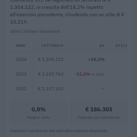
1.304.122, in crescita dell'18,2% rispetto
all'esercizio precedente, chiudendo con un utile di €
10.219.
Ultimi 3 bilanci disponibili.
ANNO
FATTURATO
Δ%
UTILE/PE
2024
€ 1.304.122
+18,2%
€ 1
2023
€ 1.103.762
-12,2%
€ 
vs 2021
2021
€ 1.257.152
—
0,8%
€ 186.303
Margine netto
Fatturato per dipendente
Indicatori calcolati dai dati dell'ultimo bilancio disponibile.