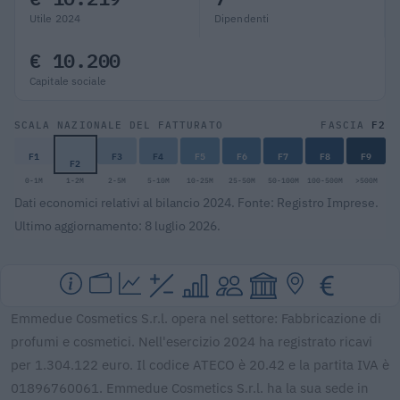
Utile 2024
Dipendenti
€ 10.200
Capitale sociale
F2
SCALA NAZIONALE DEL FATTURATO
FASCIA
F1
F3
F4
F5
F6
F7
F8
F9
F2
0-1M
1-2M
2-5M
5-10M
10-25M
25-50M
50-100M
100-500M
>500M
Dati economici relativi al bilancio 2024. Fonte: Registro Imprese.
Ultimo aggiornamento: 8 luglio 2026.
Emmedue Cosmetics S.r.l. opera nel settore: Fabbricazione di
profumi e cosmetici. Nell'esercizio 2024 ha registrato ricavi
per 1.304.122 euro. Il codice ATECO è 20.42 e la partita IVA è
01896760061. Emmedue Cosmetics S.r.l. ha la sua sede in