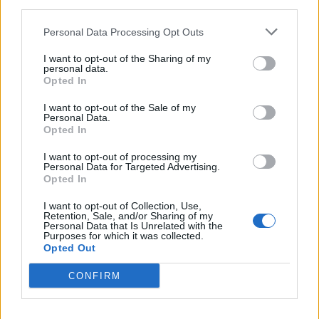
third parties.
2021-12-10
Personal Data Processing Opt Outs
COVID-19: Fondo di garanzia PMI - Modifica
SA.56966, SA.57625, SA.59655
I want to opt-out of the Sharing of my
personal data.
Banca del Mezzogiorno MedioCredito Centrale S.p.A.
Opted In
363.009 euro
I want to opt-out of the Sale of my
Personal Data.
Fonte:
Registro Nazionale Aiuti di Stato (RNA)
– Open Data, licenza
Opted In
IODL 2.0. Dati aggiornati al 2026-07-02.
I want to opt-out of processing my
Personal Data for Targeted Advertising.
Opted In
Confronto di settore
I want to opt-out of Collection, Use,
Retention, Sale, and/or Sharing of my
Personal Data that Is Unrelated with the
Il fatturato di Emmedue Cosmetics S.r.l. (
1.304.122 euro
)
Purposes for which it was collected.
è
inferiore alla
mediana delle aziende dello stesso settore
Opted Out
in provincia di AL (
3.827.847 euro
), calcolata su 27
CONFIRM
imprese.
Elaborazione sui bilanci depositati (Registro Imprese). Mediana per