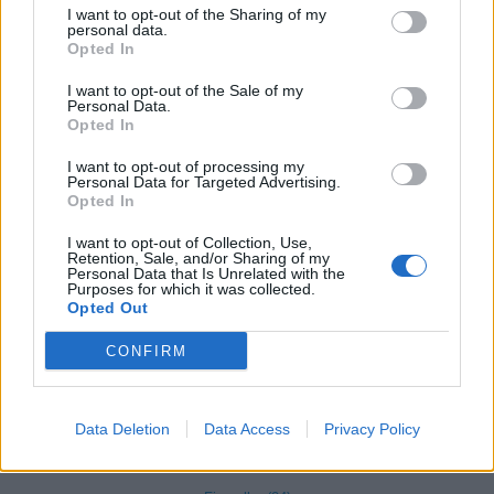
I want to opt-out of the Sharing of my
Bomporto (223)
personal data.
Opted In
Campogalliano (237)
I want to opt-out of the Sale of my
Camposanto (58)
Personal Data.
Opted In
Carpi (1787)
I want to opt-out of processing my
Castelfranco Emilia (490)
Personal Data for Targeted Advertising.
Opted In
Castelnuovo Rangone (303)
I want to opt-out of Collection, Use,
Castelvetro di Modena (208)
Retention, Sale, and/or Sharing of my
Personal Data that Is Unrelated with the
Cavezzo (115)
Purposes for which it was collected.
Opted Out
Concordia sulla Secchia (121)
CONFIRM
Fanano (56)
Finale Emilia (234)
Data Deletion
Data Access
Privacy Policy
Fiorano Modenese (538)