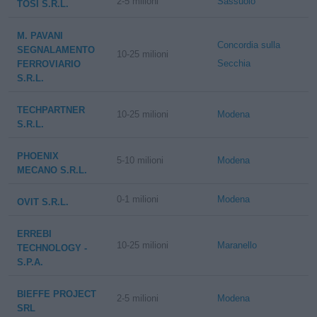
2-5 milioni
Sassuolo
TOSI S.R.L.
M. PAVANI
Concordia sulla
SEGNALAMENTO
10-25 milioni
Secchia
FERROVIARIO
S.R.L.
TECHPARTNER
10-25 milioni
Modena
S.R.L.
PHOENIX
5-10 milioni
Modena
MECANO S.R.L.
0-1 milioni
Modena
OVIT S.R.L.
ERREBI
10-25 milioni
Maranello
TECHNOLOGY -
S.P.A.
BIEFFE PROJECT
2-5 milioni
Modena
SRL