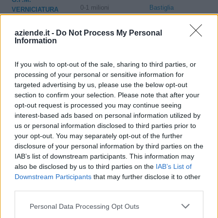
0-1 milioni
Bastiglia
VERNICIATURA
S.R.L.
aziende.it -
Do Not Process My Personal
2-5 milioni
Bastiglia
Information
NUOVA CAM SRL
COSTRUZIONI
If you wish to opt-out of the sale, sharing to third parties, or
10-25 milioni
Bastiglia
GIOVANNI NERI
processing of your personal or sensitive information for
SRL
targeted advertising by us, please use the below opt-out
section to confirm your selection. Please note that after your
opt-out request is processed you may continue seeing
interest-based ads based on personal information utilized by
1
2
3
4
5
us or personal information disclosed to third parties prior to
your opt-out. You may separately opt-out of the further
disclosure of your personal information by third parties on the
IAB’s list of downstream participants. This information may
Visualizza tutti i comuni della
also be disclosed by us to third parties on the
IAB’s List of
provincia di Modena
Downstream Participants
that may further disclose it to other
third parties.
Personal Data Processing Opt Outs
Bastiglia (91)