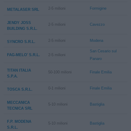
2-5 milioni
Formigine
METALASER SRL
JENDY JOSS
2-5 milioni
Cavezzo
BUILDING S.R.L.
2-5 milioni
Modena
SYNCRO S.R.L.
San Cesario sul
FAG-MELO' S.R.L.
2-5 milioni
Panaro
TITAN ITALIA
50-100 milioni
Finale Emilia
S.P.A.
0-1 milioni
Finale Emilia
TOSCA S.R.L.
MECCANICA
5-10 milioni
Bastiglia
TECNICA SRL
F.P. MODENA
5-10 milioni
Bastiglia
S.R.L.