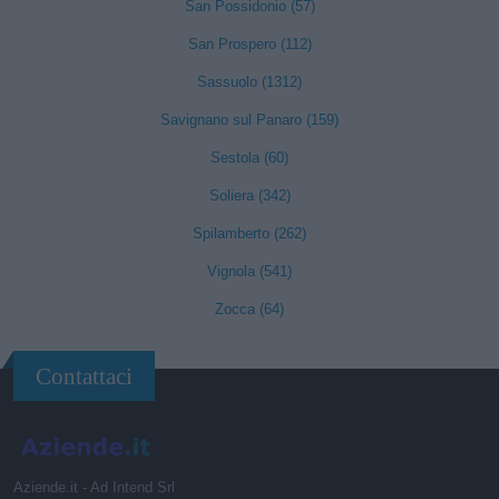
San Possidonio (57)
San Prospero (112)
Sassuolo (1312)
Savignano sul Panaro (159)
Sestola (60)
Soliera (342)
Spilamberto (262)
Vignola (541)
Zocca (64)
Contattaci
Aziende.it - Ad Intend Srl