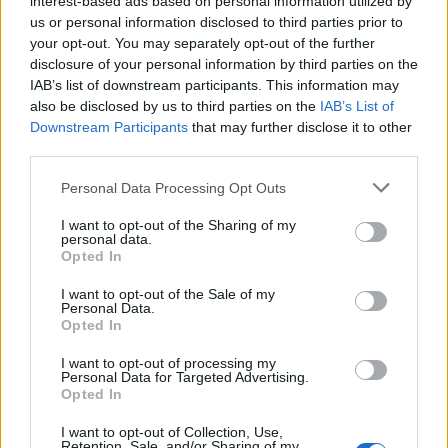
interest-based ads based on personal information utilized by
(2020–2025).
us or personal information disclosed to third parties prior to
your opt-out. You may separately opt-out of the further
2025-06-25
disclosure of your personal information by third parties on the
Credito d'imposta formazione 4.0
IAB’s list of downstream participants. This information may
Agenzia delle Entrate
also be disclosed by us to third parties on the
IAB’s List of
10.908 euro
Downstream Participants
that may further disclose it to other
third parties.
2025-06-25
Credito d'imposta formazione 4.0
Personal Data Processing Opt Outs
Agenzia delle Entrate
9.108 euro
I want to opt-out of the Sharing of my
personal data.
Opted In
2025-06-25
Credito d'imposta formazione 4.0
I want to opt-out of the Sale of my
Agenzia delle Entrate
Personal Data.
Opted In
5.000 euro
I want to opt-out of processing my
2025-06-25
Personal Data for Targeted Advertising.
Credito d'imposta formazione 4.0
Opted In
Agenzia delle Entrate
I want to opt-out of Collection, Use,
44.291 euro
Retention, Sale, and/or Sharing of my