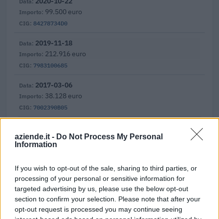
2020-10-22
99.500 euro
84278734D0
2019-11-18
212.916 euro
7983100685
2017-03-06
38.128 euro
7002390B05
Fonte:
ANAC – Banca Dati Nazionale Contratti Pubblici
(Open Data,
licenza CC BY-SA 4.0). Ogni CIG e' verificabile sul portale ANAC.
aziende.it -
Do Not Process My Personal
Information
If you wish to opt-out of the sale, sharing to third parties, or
processing of your personal or sensitive information for
Aiuti di Stato e contributi pubblici
targeted advertising by us, please use the below opt-out
section to confirm your selection. Please note that after your
Elma Servizi Industriali S.r.l. risulta beneficiaria di 20 aiuti o
opt-out request is processed you may continue seeing
contributi pubblici per un totale di almeno 471.699 euro