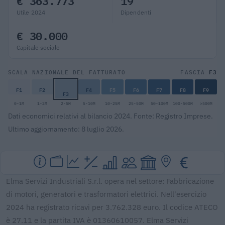
€ 363.773
19
Utile 2024
Dipendenti
€ 30.000
Capitale sociale
F3
SCALA NAZIONALE DEL FATTURATO
FASCIA
F1
F2
F4
F5
F6
F7
F8
F9
F3
0-1M
1-2M
2-5M
5-10M
10-25M
25-50M
50-100M
100-500M
>500M
Dati economici relativi al bilancio 2024. Fonte: Registro Imprese.
Ultimo aggiornamento: 8 luglio 2026.
Elma Servizi Industriali S.r.l. opera nel settore: Fabbricazione
di motori, generatori e trasformatori elettrici. Nell'esercizio
2024 ha registrato ricavi per 3.762.328 euro. Il codice ATECO
è 27.11 e la partita IVA è 01360610057. Elma Servizi