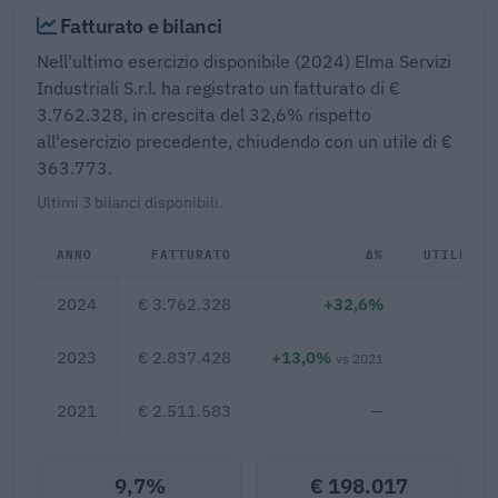
Fatturato e bilanci
Nell'ultimo esercizio disponibile (2024) Elma Servizi
Industriali S.r.l. ha registrato un fatturato di €
3.762.328, in crescita del 32,6% rispetto
all'esercizio precedente, chiudendo con un utile di €
363.773.
Ultimi 3 bilanci disponibili.
ANNO
FATTURATO
Δ%
UTILE/PE
2024
€ 3.762.328
+32,6%
€ 36
2023
€ 2.837.428
+13,0%
€ 
vs 2021
2021
€ 2.511.583
—
9,7%
€ 198.017