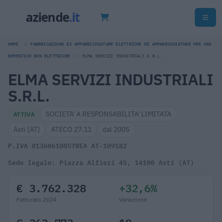
HOME
FABBRICAZIONE DI APPARECCHIATURE ELETTRICHE ED APPARECCHIATURE PER USO
DOMESTICO NON ELETTRICHE
ELMA SERVIZI INDUSTRIALI S.R.L.
ELMA SERVIZI INDUSTRIALI
S.R.L.
SOCIETA' A RESPONSABILITA' LIMITATA
ATTIVA
Asti (AT)
ATECO 27.11
dal 2005
P.IVA 01360610057
REA AT-109182
Sede legale: Piazza Alfieri 45, 14100 Asti (AT)
€ 3.762.328
+32,6%
Fatturato 2024
Variazione