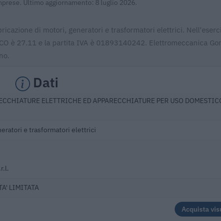
Imprese. Ultimo aggiornamento: 8 luglio 2026.
ricazione di motori, generatori e trasformatori elettrici. Nell'eser
ECO è 27.11 e la partita IVA è 01893140242. Elettromeccanica Gone
no.
Dati
ECCHIATURE ELETTRICHE ED APPARECCHIATURE PER USO DOMESTIC
eratori e trasformatori elettrici
.l.
A' LIMITATA
Acquista vis