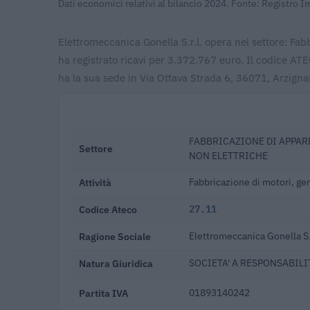
Dati economici relativi al bilancio 2024. Fonte: Registro 
Elettromeccanica Gonella S.r.l. opera nel settore: Fabb
ha registrato ricavi per 3.372.767 euro. Il codice AT
ha la sua sede in Via Ottava Strada 6, 36071, Arzigna
FABBRICAZIONE DI APPAR
Settore
NON ELETTRICHE
Attività
Fabbricazione di motori, gen
Codice Ateco
27.11
Ragione Sociale
Elettromeccanica Gonella S.r
Natura Giuridica
SOCIETA' A RESPONSABILIT
Partita IVA
01893140242