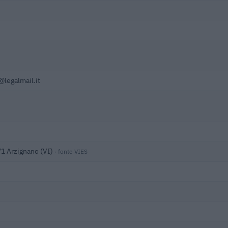
@legalmail.it
071 Arzignano (VI)
· fonte VIES