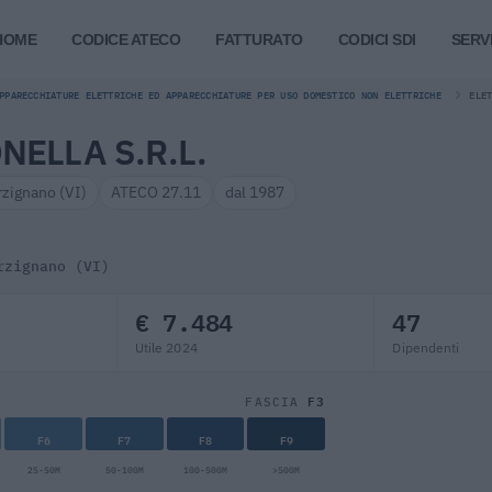
HOME
CODICE ATECO
FATTURATO
CODICI SDI
SERVI
PPARECCHIATURE ELETTRICHE ED APPARECCHIATURE PER USO DOMESTICO NON ELETTRICHE
ELE
ELLA S.R.L.
rzignano (VI)
ATECO 27.11
dal 1987
rzignano (VI)
€ 7.484
47
Utile 2024
Dipendenti
F3
FASCIA
F6
F7
F8
F9
25-50M
50-100M
100-500M
>500M