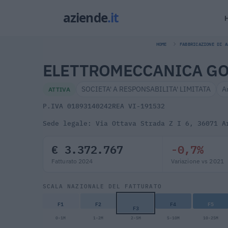
HOME
FABBRICAZIONE DI A
ELETTROMECCANICA GON
SOCIETA' A RESPONSABILITA' LIMITATA
A
ATTIVA
P.IVA 01893140242
REA VI-191532
Sede legale: Via Ottava Strada Z I 6, 36071 A
€ 3.372.767
-0,7%
Fatturato 2024
Variazione vs 2021
SCALA NAZIONALE DEL FATTURATO
F1
F2
F4
F5
F3
0-1M
1-2M
2-5M
5-10M
10-25M