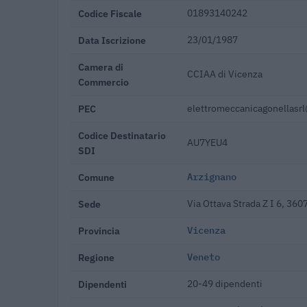
Codice Fiscale
01893140242
Data Iscrizione
23/01/1987
Camera di
CCIAA di Vicenza
Commercio
PEC
elettromeccanicagonellasrl
Codice Destinatario
AU7YEU4
SDI
Comune
Arzignano
Sede
Via Ottava Strada Z I 6, 36
Provincia
Vicenza
Regione
Veneto
Dipendenti
20-49 dipendenti