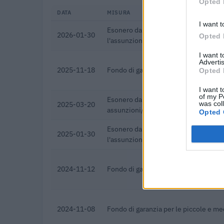
Opted 
DATA
MISURA
I want t
Esonero dal versamento dei contribut
2026-01-30
Opted 
l'assunzione di giovani lavoratori ( a
I want 
Advertis
2025-11-18
Fondo di garanzia per le piccole e m
Opted 
I want t
of my P
Esonero dal versamento dei contribut
was col
2025-03-20
assunzioni/trasformazioni a tempo i
Opted 
Esonero dal versamento dei contribut
2025-01-30
l'assunzione di giovani lavoratori ( a
2024-11-12
Fondo di garanzia per le piccole e m
2024-11-08
Fondo di garanzia per le piccole e m