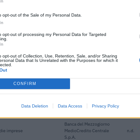
In
ENTE CONCEDENTE
IMPOR
o opt-out of the Sale of my Personal Data.
i previdenziali per
inps
8.603 
In
rt. 1 comma 10-15 L. 178/
to opt-out of processing my Personal Data for Targeted
Banca del Mezzogiorno
ing.
edie imprese
MedioCredito Centrale
48.000
In
S.p.A.
o opt-out of Collection, Use, Retention, Sale, and/or Sharing
ersonal Data that Is Unrelated with the Purposes for which it
i previdenziali per nuove
lected.
inps
1.077 
ndeterminato nel bienni
Out
i previdenziali per
inps
6.507 
CONFIRM
rt. 1 comma 10-15 L. 178/
Banca del Mezzogiorno
edie imprese
MedioCredito Centrale
64.000
Data Deletion
Data Access
Privacy Policy
S.p.A.
Banca del Mezzogiorno
edie imprese
MedioCredito Centrale
n.d.
S.p.A.