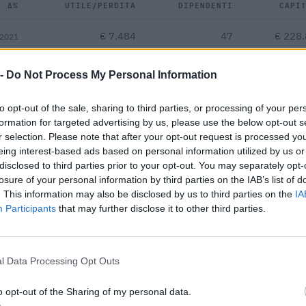
Δ%
UTILE/PERDITA
DIPENDENTI
CAPI
€ 7.484
47
€ 228
 2021
,7%
—
—
 -
Do Not Process My Personal Information
—
—
—
to opt-out of the sale, sharing to third parties, or processing of your per
formation for targeted advertising by us, please use the below opt-out s
r selection. Please note that after your opt-out request is processed y
€ 71.761
eing interest-based ads based on personal information utilized by us or
disclosed to third parties prior to your opt-out. You may separately opt-
Fatturato per dipendente
losure of your personal information by third parties on the IAB’s list of
. This information may also be disclosed by us to third parties on the
IA
Participants
that may further disclose it to other third parties.
l Data Processing Opt Outs
a di 39 aiuti o contributi pubblici per un totale di almeno 1.879.4
o opt-out of the Sharing of my personal data.
(2020–2026).