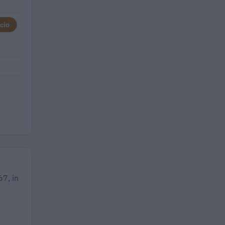
cio
67, in