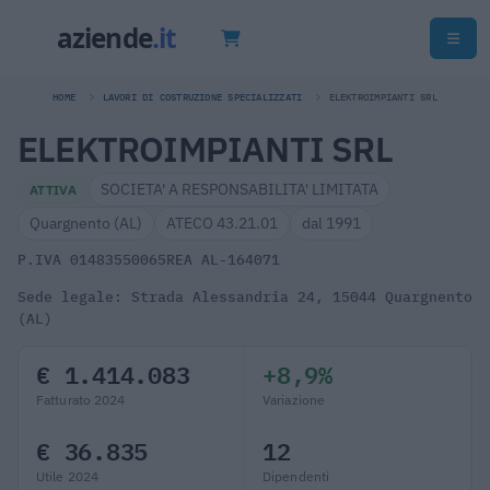
HOME
LAVORI DI COSTRUZIONE SPECIALIZZATI
ELEKTROIMPIANTI SRL
ELEKTROIMPIANTI SRL
SOCIETA' A RESPONSABILITA' LIMITATA
ATTIVA
Quargnento (AL)
ATECO 43.21.01
dal 1991
P.IVA 01483550065
REA AL-164071
Sede legale: Strada Alessandria 24, 15044 Quargnento
(AL)
€ 1.414.083
+8,9%
Fatturato 2024
Variazione
€ 36.835
12
Utile 2024
Dipendenti