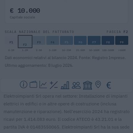
€ 10.000
Capitale sociale
F2
SCALA NAZIONALE DEL FATTURATO
FASCIA
F1
F3
F4
F5
F6
F7
F8
F9
F2
0-1M
1-2M
2-5M
5-10M
10-25M
25-50M
50-100M
100-500M
>500M
Dati economici relativi al bilancio 2024. Fonte: Registro Imprese.
Ultimo aggiornamento: 8 luglio 2026.
Elektroimpianti Srl opera nel settore: Installazione di impianti
elettrici in edifici o in altre opere di costruzione (inclusa
manutenzione e riparazione). Nell'esercizio 2024 ha registrato
ricavi per 1.414.083 euro. Il codice ATECO è 43.21.01 e la
partita IVA è 01483550065. Elektroimpianti Srl ha la sua sede