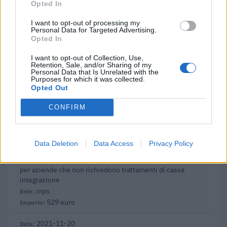
Opted In
Contributo a fondo perduto [e modifiche ai sensi
della decisione SA. 62668 e decisione C(2022) 171 final)
I want to opt-out of processing my
SA 101076)
Personal Data for Targeted Advertising.
Opted In
agenzia delle entrate
6.743 euro
I want to opt-out of Collection, Use,
Retention, Sale, and/or Sharing of my
Personal Data that Is Unrelated with the
2023-04-03
Purposes for which it was collected.
esenzioni fiscali e crediti d'imposta adottati a
Opted Out
seguito della crisi economica causata dall'epidemia di
COVID-19 [con mo
CONFIRM
agenzia delle entrate
4.775 euro
Data Deletion
Data Access
Privacy Policy
2022-02-22
Esonero dal versamento dei contributi previdenziali
per aziende che non richiedono trattamenti di cassa
integrazione
inps
529 euro
2021-11-20