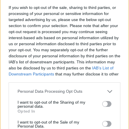
If you wish to opt-out of the sale, sharing to third parties, or
Aiuti di Stato e contributi pubblici
processing of your personal or sensitive information for
targeted advertising by us, please use the below opt-out
Elektroimpianti Srl risulta beneficiaria di 7 aiuti o contributi
section to confirm your selection. Please note that after your
pubblici per un totale di 43.176 euro (2021–2024).
opt-out request is processed you may continue seeing
interest-based ads based on personal information utilized by
2024-05-20
us or personal information disclosed to third parties prior to
Regolamento per i fondi interprofessionali per la
your opt-out. You may separately opt-out of the further
formazione continua per la concessioni di aiuti di stato
disclosure of your personal information by third parties on the
esentati ai s
IAB’s list of downstream participants. This information may
FONDIMPRESA
also be disclosed by us to third parties on the
IAB’s List of
2.601 euro
Downstream Participants
that may further disclose it to other
third parties.
2024-04-05
Regolamento per i fondi interprofessionali per la
Personal Data Processing Opt Outs
formazione continua per la concessioni di aiuti di stato
I want to opt-out of the Sharing of my
esentati ai s
personal data.
FONDIMPRESA
Opted In
20.000 euro
I want to opt-out of the Sale of my
Personal Data.
2023-05-30