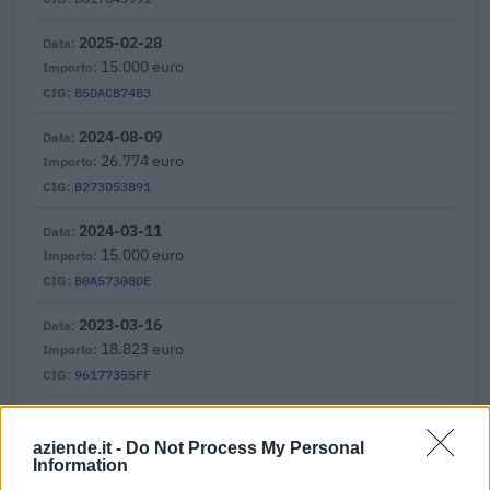
2025-02-28
15.000 euro
B5DACB74B3
2024-08-09
26.774 euro
B273D53B91
2024-03-11
15.000 euro
B0A57308DE
2023-03-16
18.823 euro
96177355FF
Fonte:
ANAC – Banca Dati Nazionale Contratti Pubblici
(Open Data,
licenza CC BY-SA 4.0). Ogni CIG e' verificabile sul portale ANAC.
aziende.it -
Do Not Process My Personal
Information