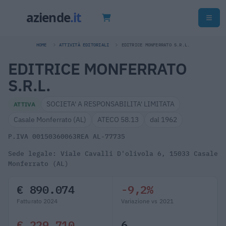
HOME
ATTIVITÀ EDITORIALI
EDITRICE MONFERRATO S.R.L.
EDITRICE MONFERRATO
S.R.L.
SOCIETA' A RESPONSABILITA' LIMITATA
ATTIVA
Casale Monferrato (AL)
ATECO 58.13
dal 1962
P.IVA 00150360063
REA AL-77735
Sede legale: Viale Cavalli D'olivola 6, 15033 Casale
Monferrato (AL)
€ 890.074
-9,2%
Fatturato 2024
Variazione vs 2021
€ 229.710
6