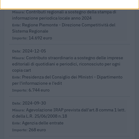
2024-12-13
Contributi regionali a sostegno della stampa di
informazione periodica locale anno 2024
Regione Piemonte - Direzione Competitività del
Sistema Regionale
14.692 euro
2024-12-05
Contributo straordinario a sostegno delle imprese
editoriali di quotidiani e periodici, riconosciuto per ogni
copia cart
Presidenza del Consiglio dei Ministri - Dipartimento
per l'informazione e l'edit
6.744 euro
2024-09-30
Agevolazione IRAP prevista dall'art.8 comma 1 lett.
d della L.R. 25/06/2008 n.18
Agenzia delle entrate
268 euro