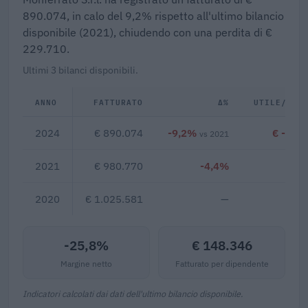
890.074, in calo del 9,2% rispetto all'ultimo bilancio
disponibile (2021), chiudendo con una perdita di €
229.710.
Ultimi 3 bilanci disponibili.
ANNO
FATTURATO
Δ%
UTILE/PER
2024
€ 890.074
-9,2%
€ -229
vs 2021
2021
€ 980.770
-4,4%
2020
€ 1.025.581
—
-25,8%
€ 148.346
Margine netto
Fatturato per dipendente
Indicatori calcolati dai dati dell'ultimo bilancio disponibile.