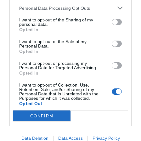
Contributi regionali a sostegno della stampa di
informazione periodica locale anno 2025
Personal Data Processing Opt Outs
Regione Piemonte - Direzione Competitività del
Sistema Regionale
I want to opt-out of the Sharing of my
personal data.
12.449 euro
Opted In
2025-04-22
I want to opt-out of the Sale of my
Personal Data.
Contributo a fondo perduto per gli investimenti in
Opted In
tecnologie innovative effettuati da emittenti televisive e
radiofonic
I want to opt-out of processing my
Presidenza del Consiglio dei Ministri - Dipartimento
Personal Data for Targeted Advertising.
per l'informazione e l'edit
Opted In
13.030 euro
I want to opt-out of Collection, Use,
Retention, Sale, and/or Sharing of my
2025-03-12
Personal Data that Is Unrelated with the
Purposes for which it was collected.
Contributo straordinario a sostegno delle imprese
Opted Out
editoriali di quotidiani e periodici, riconosciuto per ogni
copia cart
CONFIRM
Presidenza del Consiglio dei Ministri - Dipartimento
per l'informazione e l'edit
40.280 euro
Data Deletion
Data Access
Privacy Policy