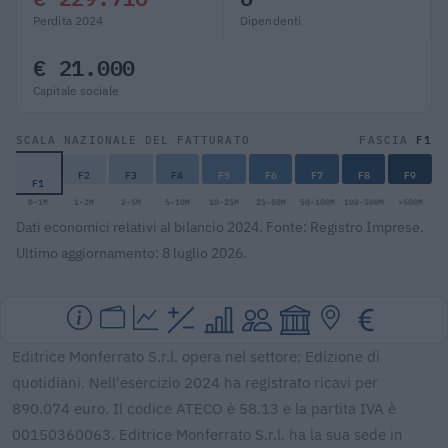
Perdita 2024
Dipendenti
€ 21.000
Capitale sociale
F1
SCALA NAZIONALE DEL FATTURATO
FASCIA
F2
F3
F4
F5
F6
F7
F8
F9
F1
0-1M
1-2M
2-5M
5-10M
10-25M
25-50M
50-100M
100-500M
>500M
Dati economici relativi al bilancio 2024. Fonte: Registro Imprese.
Ultimo aggiornamento: 8 luglio 2026.
Editrice Monferrato S.r.l. opera nel settore: Edizione di
quotidiani. Nell'esercizio 2024 ha registrato ricavi per
890.074 euro. Il codice ATECO è 58.13 e la partita IVA è
00150360063. Editrice Monferrato S.r.l. ha la sua sede in