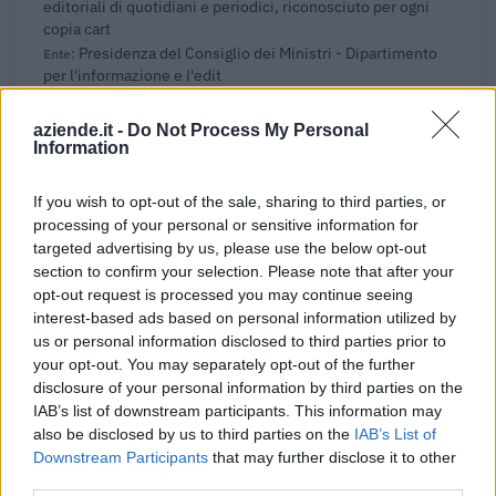
editoriali di quotidiani e periodici, riconosciuto per ogni
copia cart
Presidenza del Consiglio dei Ministri - Dipartimento
per l'informazione e l'edit
42.072 euro
aziende.it -
Do Not Process My Personal
2025-12-19
Information
Contributo straordinario a sostegno delle imprese
editoriali di quotidiani e periodici, riconosciuto per ogni
If you wish to opt-out of the sale, sharing to third parties, or
copia cart
processing of your personal or sensitive information for
Presidenza del Consiglio dei Ministri - Dipartimento
targeted advertising by us, please use the below opt-out
per l'informazione e l'edit
section to confirm your selection. Please note that after your
3.152 euro
opt-out request is processed you may continue seeing
interest-based ads based on personal information utilized by
2025-12-05
us or personal information disclosed to third parties prior to
Agevolazione IRAP prevista dall'art.8 comma 1 lett.
your opt-out. You may separately opt-out of the further
d della L.R. 25/06/2008 n.18
disclosure of your personal information by third parties on the
Agenzia delle entrate
IAB’s list of downstream participants. This information may
112 euro
also be disclosed by us to third parties on the
IAB’s List of
Downstream Participants
that may further disclose it to other
2025-12-04
third parties.