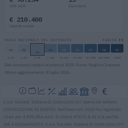
Utile 2025
Dipendenti
€ 210.400
Capitale sociale
F3
SCALA NAZIONALE DEL FATTURATO
FASCIA
F1
F2
F4
F5
F6
F7
F8
F9
F3
0-1M
1-2M
2-5M
5-10M
10-25M
25-50M
50-100M
100-500M
>500M
Dati economici relativi al bilancio 2025. Fonte: Registro Imprese.
Ultimo aggiornamento: 8 luglio 2026.
C.s.e. Societa' Italiana Di Costruzioni Srl' opera nel settore:
COSTRUZIONE DI EDIFICI. Nell'esercizio 2025 ha registrato
ricavi per 2.895.856 euro. Il codice ATECO è 41 e la partita
IVA è 02366690275. C.s.e. Societa' Italiana Di Costruzioni Srl'