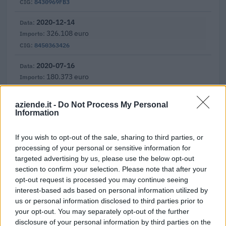
8430969FB3
2020-12-14
326.108 euro
8450363426
2020-07-16
180.373 euro
8343041F38
aziende.it -
Do Not Process My Personal
2020-04-01
Information
149.000 euro
82510749A8
If you wish to opt-out of the sale, sharing to third parties, or
processing of your personal or sensitive information for
2020-01-20
targeted advertising by us, please use the below opt-out
107.583 euro
section to confirm your selection. Please note that after your
81541601B4
opt-out request is processed you may continue seeing
interest-based ads based on personal information utilized by
2019-11-13
us or personal information disclosed to third parties prior to
56.661 euro
your opt-out. You may separately opt-out of the further
807818377E
disclosure of your personal information by third parties on the