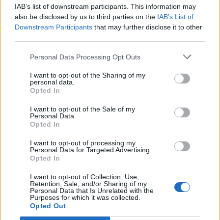
IAB’s list of downstream participants. This information may
2019-08-22
also be disclosed by us to third parties on the
IAB’s List of
718.148 euro
Downstream Participants
that may further disclose it to other
79337945EC
third parties.
Fonte:
ANAC – Banca Dati Nazionale Contratti Pubblici
(Open Data,
Personal Data Processing Opt Outs
licenza CC BY-SA 4.0). Ogni CIG e' verificabile sul portale ANAC.
I want to opt-out of the Sharing of my
personal data.
Opted In
I want to opt-out of the Sale of my
Aiuti di Stato e contributi pubblici
Personal Data.
Opted In
C.s.e. Societa' Italiana Di Costruzioni Srl' risulta beneficiaria
di 3 aiuti o contributi pubblici per un totale di 64.117 euro
I want to opt-out of processing my
Personal Data for Targeted Advertising.
(2021–2023).
Opted In
2023-03-30
I want to opt-out of Collection, Use,
esenzioni fiscali e crediti d'imposta adottati a
Retention, Sale, and/or Sharing of my
Personal Data that Is Unrelated with the
seguito della crisi economica causata dall'epidemia di
Purposes for which it was collected.
COVID-19 [con mo
Opted Out
agenzia delle entrate