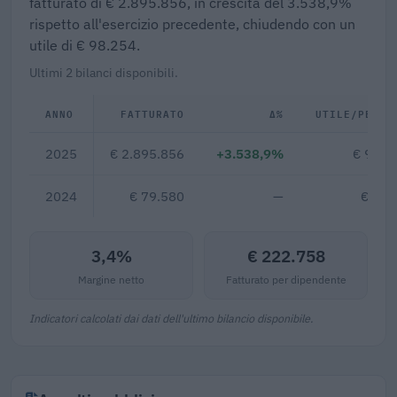
fatturato di € 2.895.856, in crescita del 3.538,9%
rispetto all'esercizio precedente, chiudendo con un
utile di € 98.254.
Ultimi 2 bilanci disponibili.
ANNO
FATTURATO
Δ%
UTILE/PERDI
2025
€ 2.895.856
+3.538,9%
€ 98.2
2024
€ 79.580
—
€ 1.7
3,4%
€ 222.758
Margine netto
Fatturato per dipendente
Indicatori calcolati dai dati dell'ultimo bilancio disponibile.