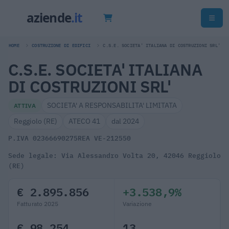
HOME
COSTRUZIONE DI EDIFICI
C.S.E. SOCIETA' ITALIANA DI COSTRUZIONI SRL'
C.S.E. SOCIETA' ITALIANA
DI COSTRUZIONI SRL'
SOCIETA' A RESPONSABILITA' LIMITATA
ATTIVA
Reggiolo (RE)
ATECO 41
dal 2024
P.IVA 02366690275
REA VE-212550
Sede legale: Via Alessandro Volta 20, 42046 Reggiolo
(RE)
€ 2.895.856
+3.538,9%
Fatturato 2025
Variazione
€ 98.254
13