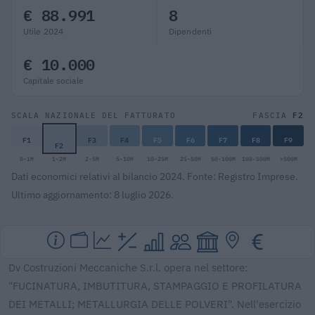
€ 88.991
8
Utile 2024
Dipendenti
€ 10.000
Capitale sociale
F2
SCALA NAZIONALE DEL FATTURATO
FASCIA
F1
F3
F4
F5
F6
F7
F8
F9
F2
0-1M
1-2M
2-5M
5-10M
10-25M
25-50M
50-100M
100-500M
>500M
Dati economici relativi al bilancio 2024. Fonte: Registro Imprese.
Ultimo aggiornamento: 8 luglio 2026.
Dv Costruzioni Meccaniche S.r.l. opera nel settore:
"FUCINATURA, IMBUTITURA, STAMPAGGIO E PROFILATURA
DEI METALLI; METALLURGIA DELLE POLVERI". Nell'esercizio