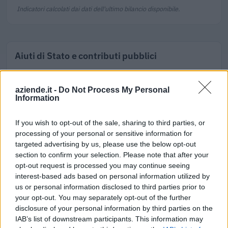
Indicatori calcolati dai dati dell'ultimo bilancio disponibile.
Aiuti di Stato e contributi pubblici
Dv Costruzioni Meccaniche S.r.l. risulta beneficiaria di 3 aiuti
o contributi pubblici per un totale di 19.925 euro (2021–
aziende.it -
Do Not Process My Personal
2023).
Information
2023-05-31
If you wish to opt-out of the sale, sharing to third parties, or
Contributo a fondo perduto [e modifiche ai sensi
processing of your personal or sensitive information for
della decisione SA. 62668 e decisione C(2022) 171 final)
targeted advertising by us, please use the below opt-out
SA 101076)
section to confirm your selection. Please note that after your
agenzia delle entrate
opt-out request is processed you may continue seeing
9.955 euro
interest-based ads based on personal information utilized by
us or personal information disclosed to third parties prior to
2023-04-08
your opt-out. You may separately opt-out of the further
esenzioni fiscali e crediti d'imposta adottati a
disclosure of your personal information by third parties on the
seguito della crisi economica causata dall'epidemia di
IAB’s list of downstream participants. This information may
COVID-19 [con mo