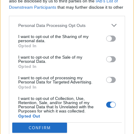
also be disclosed by us to third parties on the
IAB’s List of
agenzia delle entrate
Downstream Participants
that may further disclose it to other
2.435 euro
third parties.
2021-11-30
Personal Data Processing Opt Outs
esenzioni fiscali e crediti d'imposta adottati a
seguito della crisi economica causata dall'epidemia di
I want to opt-out of the Sharing of my
personal data.
COVID-19 [con mo
Opted In
agenzia delle entrate
7.535 euro
I want to opt-out of the Sale of my
Personal Data.
Opted In
Fonte:
Registro Nazionale Aiuti di Stato (RNA)
– Open Data, licenza
IODL 2.0. Dati aggiornati al 2026-07-02.
I want to opt-out of processing my
Personal Data for Targeted Advertising.
Opted In
I want to opt-out of Collection, Use,
Confronto di settore
Retention, Sale, and/or Sharing of my
Personal Data that Is Unrelated with the
Purposes for which it was collected.
Il fatturato di Dv Costruzioni Meccaniche S.r.l.
Opted Out
(
1.567.692 euro
) è
superiore alla
mediana delle aziende
CONFIRM
dello stesso settore in provincia di AL (
1.065.473 euro
),