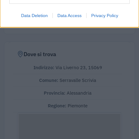
calcolata su 180 imprese.
Elaborazione sui bilanci depositati (Registro Imprese). Mediana per
Data Deletion
Data Access
Privacy Policy
divisione ATECO e provincia.
Dove si trova
Indirizzo:
Via Liverno 23, 15069
Comune:
Serravalle Scrivia
Provincia:
Alessandria
Regione:
Piemonte