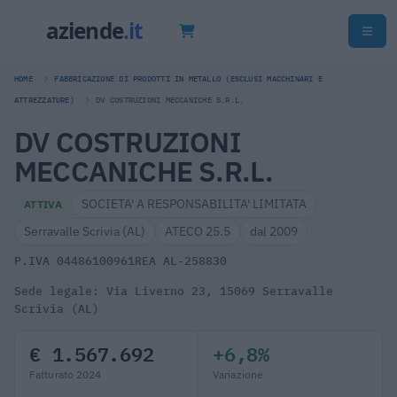
HOME
FABBRICAZIONE DI PRODOTTI IN METALLO (ESCLUSI MACCHINARI E
ATTREZZATURE)
DV COSTRUZIONI MECCANICHE S.R.L.
DV COSTRUZIONI
MECCANICHE S.R.L.
SOCIETA' A RESPONSABILITA' LIMITATA
ATTIVA
Serravalle Scrivia (AL)
ATECO 25.5
dal 2009
P.IVA 04486100961
REA AL-258830
Sede legale: Via Liverno 23, 15069 Serravalle
Scrivia (AL)
€ 1.567.692
+6,8%
Fatturato 2024
Variazione