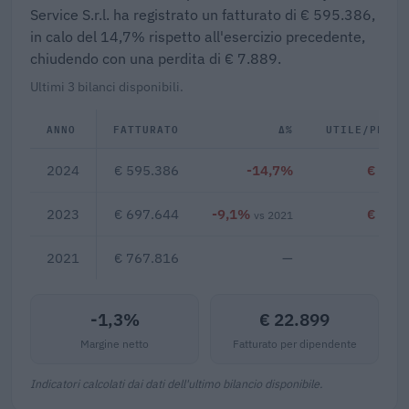
Service S.r.l. ha registrato un fatturato di € 595.386,
in calo del 14,7% rispetto all'esercizio precedente,
chiudendo con una perdita di € 7.889.
Ultimi 3 bilanci disponibili.
ANNO
FATTURATO
Δ%
UTILE/PERDI
2024
€ 595.386
-14,7%
€ -7.8
2023
€ 697.644
-9,1%
€ -8.7
vs 2021
2021
€ 767.816
—
-1,3%
€ 22.899
Margine netto
Fatturato per dipendente
Indicatori calcolati dai dati dell'ultimo bilancio disponibile.