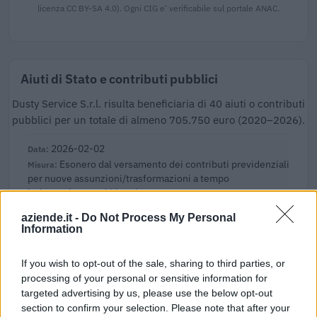
licenza CC BY-SA 4.0). Ogni CIG e' verificabile sul portale ANAC.
Aiuti di Stato e contributi pubblici
Dusty Service S.r.l. risulta beneficiaria di 40 aiuti o contributi
pubblici per un totale di almeno 705.750 euro (2020–2026).
2026-02-02
Esonero dal versamento dei contributi previdenziali
per nuove assunzioni/trasformazioni a tempo
indeterminato nel bienni
inps
aziende.it -
Do Not Process My Personal
1.269 euro
Information
2025-10-21
If you wish to opt-out of the sale, sharing to third parties, or
Fondo di garanzia per le piccole e medie imprese
processing of your personal or sensitive information for
Banca del Mezzogiorno MedioCredito Centrale S.p.A.
targeted advertising by us, please use the below opt-out
16.000 euro
section to confirm your selection. Please note that after your