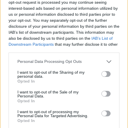
opt-out request is processed you may continue seeing
2025-10-20
interest-based ads based on personal information utilized by
Incentivo per l'assunzione di lavoratori con almeno
us or personal information disclosed to third parties prior to
cinquant'anni d'età disoccupati da oltre dodici mesi e di
your opt-out. You may separately opt-out of the further
donne di q
disclosure of your personal information by third parties on the
Istituto Nazionale per l'Assicurazione contro gli
IAB’s list of downstream participants. This information may
Infortuni sul Lavoro - INAIL
also be disclosed by us to third parties on the
IAB’s List of
27 euro
Downstream Participants
that may further disclose it to other
third parties.
2025-09-12
Fondo di garanzia per le piccole e medie imprese
Personal Data Processing Opt Outs
Banca del Mezzogiorno MedioCredito Centrale S.p.A.
20.000 euro
I want to opt-out of the Sharing of my
personal data.
Opted In
2025-09-12
Fondo di garanzia per le piccole e medie imprese
I want to opt-out of the Sale of my
Personal Data.
Banca del Mezzogiorno MedioCredito Centrale S.p.A.
Opted In
16.000 euro
I want to opt-out of processing my
2025-09-12
Personal Data for Targeted Advertising.
Opted In
Fondo di garanzia per le piccole e medie imprese
Banca del Mezzogiorno MedioCredito Centrale S.p.A.