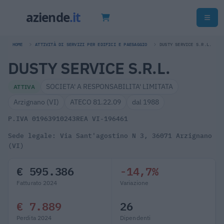
HOME
ATTIVITÀ DI SERVIZI PER EDIFICI E PAESAGGIO
DUSTY SERVICE S.R.L.
DUSTY SERVICE S.R.L.
SOCIETA' A RESPONSABILITA' LIMITATA
ATTIVA
Arzignano (VI)
ATECO 81.22.09
dal 1988
P.IVA 01963910243
REA VI-196461
Sede legale: Via Sant'agostino N 3, 36071 Arzignano
(VI)
€ 595.386
-14,7%
Fatturato 2024
Variazione
€ 7.889
26
Perdita 2024
Dipendenti