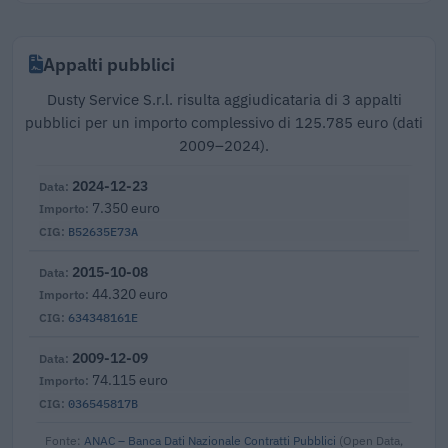
Appalti pubblici
Dusty Service S.r.l. risulta aggiudicataria di 3 appalti
pubblici per un importo complessivo di 125.785 euro (dati
2009–2024).
2024-12-23
7.350 euro
B52635E73A
2015-10-08
44.320 euro
634348161E
2009-12-09
74.115 euro
036545817B
Fonte:
ANAC – Banca Dati Nazionale Contratti Pubblici
(Open Data,