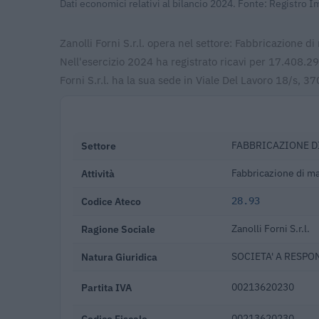
Dati economici relativi al bilancio 2024. Fonte: Registro 
Zanolli Forni S.r.l. opera nel settore: Fabbricazione 
Nell'esercizio 2024 ha registrato ricavi per 17.408.2
Forni S.r.l. ha la sua sede in Viale Del Lavoro 18/s, 3
Settore
FABBRICAZIONE D
Attività
Fabbricazione di ma
Codice Ateco
28.93
Ragione Sociale
Zanolli Forni S.r.l.
Natura Giuridica
SOCIETA' A RESPO
Partita IVA
00213620230
Codice Fiscale
00213620230