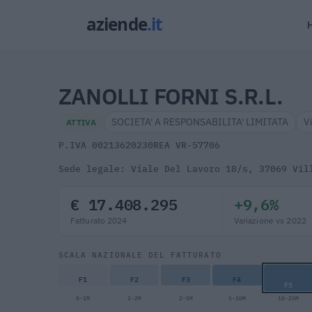
ZANOLLI FORNI S.R.L.
SOCIETA' A RESPONSABILITA' LIMITATA
V
ATTIVA
P.IVA 00213620230
REA VR-57706
Sede legale: Viale Del Lavoro 18/s, 37069 Vil
€ 17.408.295
+9,6%
Fatturato 2024
Variazione vs 2022
SCALA NAZIONALE DEL FATTURATO
F1
F2
F3
F4
F5
0-1M
1-2M
2-5M
5-10M
10-25M