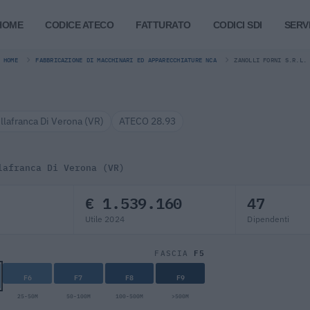
HOME
CODICE ATECO
FATTURATO
CODICI SDI
SERVI
HOME
FABBRICAZIONE DI MACCHINARI ED APPARECCHIATURE NCA
ZANOLLI FORNI S.R.L.
illafranca Di Verona (VR)
ATECO 28.93
lafranca Di Verona (VR)
€ 1.539.160
47
Utile 2024
Dipendenti
F5
FASCIA
F6
F7
F8
F9
25-50M
50-100M
100-500M
>500M