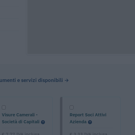
cumenti e servizi disponibili →
Visure Camerali -
Report Soci Attivi
Società di Capitali
Azienda
€ 7,77 IVA inclusa
€ 3,33 IVA inclusa