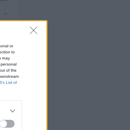
—
sonal or
ection to
ou may
 personal
out of the
 downstream
B’s List of
TO
 euro
 euro