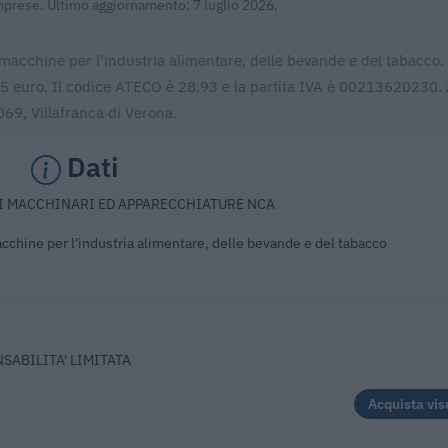
Imprese. Ultimo aggiornamento: 7 luglio 2026.
di macchine per l'industria alimentare, delle bevande e del tabacco.
95 euro. Il codice ATECO è 28.93 e la partita IVA è 00213620230. 
7069, Villafranca di Verona.
Dati
I MACCHINARI ED APPARECCHIATURE NCA
cchine per l'industria alimentare, delle bevande e del tabacco
NSABILITA' LIMITATA
Acquista vis