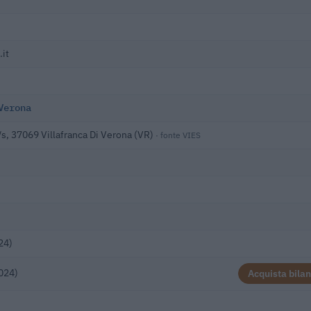
.it
Verona
/s, 37069 Villafranca Di Verona (VR)
· fonte VIES
24)
024)
Acquista bilan