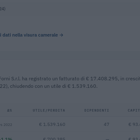
24)
 i dati nella visura camerale →
orni S.r.l. ha registrato un fatturato di € 17.408.295, in cresci
022), chiudendo con un utile di € 1.539.160.
Δ%
UTILE/PERDITA
DIPENDENTI
CAPI
€ 1.539.160
47
€ 93
vs 2022
+1,1%
€ 700.385
—
€ 93