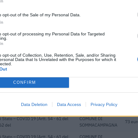
In
 previdenziali per l'assunzione di
inps
10.211
o opt-out of the Sale of my Personal Data.
5 L. 178/
In
 previdenziali per l'assunzione di
inps
6.000 
to opt-out of processing my Personal Data for Targeted
5 L. 178/
ing.
In
i previdenziali per nuove
inps
3.000 
ndeterminato nel bienni
o opt-out of Collection, Use, Retention, Sale, and/or Sharing
ersonal Data that Is Unrelated with the Purposes for which it
lected.
pubblicitari incrementali su
Agenzia delle
4.940 
Out
 televisive e r
Entrate
ionali per la formazione continua per
CONFIRM
FONDO FOR.TE
12.133
i ai s
dottati a seguito della crisi
agenzia delle
23.769
Data Deletion
Data Access
Privacy Policy
 COVID-19 [con mo
entrate
i Stato – COVID 19 (Artt. 54 - 61 del
COMUNE DI
73 eur
62 del
SOMMACAMPAGNA
i Stato – COVID 19 (Artt. 54 - 61 del
COMUNE DI