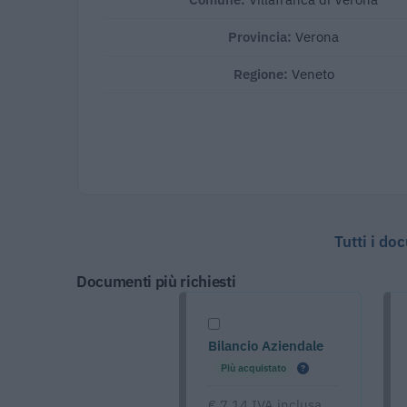
Provincia:
Verona
Regione:
Veneto
Tutti i do
Documenti più richiesti
Bilancio Aziendale
Più acquistato
€ 7,14 IVA inclusa