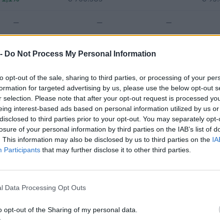
—
—
—
€ 370.389
 -
Do Not Process My Personal Information
Fatturato per dipendente
to opt-out of the sale, sharing to third parties, or processing of your per
formation for targeted advertising by us, please use the below opt-out s
r selection. Please note that after your opt-out request is processed y
eing interest-based ads based on personal information utilized by us or
disclosed to third parties prior to your opt-out. You may separately opt-
losure of your personal information by third parties on the IAB’s list of
. This information may also be disclosed by us to third parties on the
IA
Participants
that may further disclose it to other third parties.
o contributi pubblici per un totale di 1.211.321 euro (2020–2026).
ENTE CONCEDENTE
IMPOR
logico
MADE S.C.A R.L.
40.700
l Data Processing Opt Outs
ionali per la formazione continua per
o opt-out of the Sharing of my personal data.
FONDO FOR.TE
39.992
i ai s