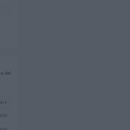
ta del
TALE
.600
.600