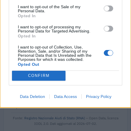
della decisione SA. 62668 e decisione C(2022) 171 final)
I want to opt-out of the Sale of my
SA 101076)
Personal Data.
agenzia delle entrate
Opted In
2.000 euro
I want to opt-out of processing my
Personal Data for Targeted Advertising.
2023-04-03
Opted In
esenzioni fiscali e crediti d'imposta adottati a
seguito della crisi economica causata dall'epidemia di
I want to opt-out of Collection, Use,
COVID-19 [con mo
Retention, Sale, and/or Sharing of my
Personal Data that Is Unrelated with the
agenzia delle entrate
Purposes for which it was collected.
1.677 euro
Opted Out
2021-12-11
CONFIRM
esenzioni fiscali e crediti d'imposta adottati a
seguito della crisi economica causata dall'epidemia di
COVID-19 [con mo
Data Deletion
Data Access
Privacy Policy
agenzia delle entrate
2.407 euro
Fonte:
Registro Nazionale Aiuti di Stato (RNA)
– Open Data, licenza
IODL 2.0. Dati aggiornati al 2026-07-02.