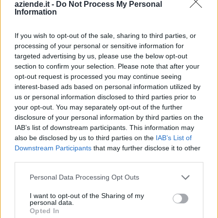
2026-02-23
aziende.it -
Do Not Process My Personal
Information
Voucher certificazioni PMI per competitività e
sostenibilità
UNIONE REGIONALE DELLE CAMERE DI COMMERCIO
If you wish to opt-out of the sale, sharing to third parties, or
INDUSTRIA ARTIGIANATO AGRICOLTURA DEL
processing of your personal or sensitive information for
5.640 euro
targeted advertising by us, please use the below opt-out
section to confirm your selection. Please note that after your
2025-03-17
opt-out request is processed you may continue seeing
CREDITO DI IMPOSTA PER LE SPONSORIZZAZIONI
interest-based ads based on personal information utilized by
SPORTIVE
us or personal information disclosed to third parties prior to
Presidenza del Consiglio dei Ministri - Dipartimento
your opt-out. You may separately opt-out of the further
per lo sport della Presiden
disclosure of your personal information by third parties on the
20.000 euro
IAB’s list of downstream participants. This information may
also be disclosed by us to third parties on the
IAB’s List of
2023-10-24
Downstream Participants
that may further disclose it to other
Fondo di garanzia per le piccole e medie imprese
third parties.
Banca del Mezzogiorno MedioCredito Centrale S.p.A.
Personal Data Processing Opt Outs
400.000 euro
I want to opt-out of the Sharing of my
2023-05-30
personal data.
Contributo a fondo perduto [e modifiche ai sensi
Opted In