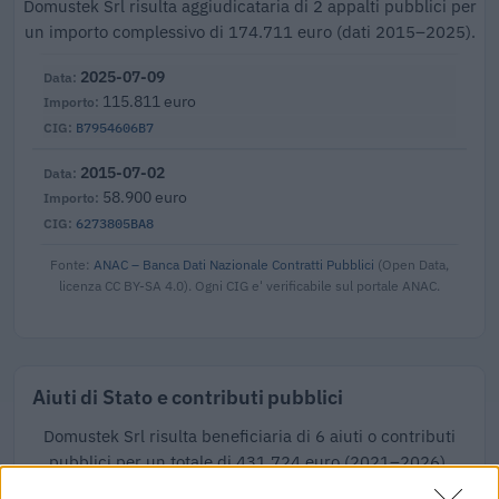
Domustek Srl risulta aggiudicataria di 2 appalti pubblici per
un importo complessivo di 174.711 euro (dati 2015–2025).
2025-07-09
115.811 euro
B7954606B7
2015-07-02
58.900 euro
6273805BA8
Fonte:
ANAC – Banca Dati Nazionale Contratti Pubblici
(Open Data,
licenza CC BY-SA 4.0). Ogni CIG e' verificabile sul portale ANAC.
Aiuti di Stato e contributi pubblici
Domustek Srl risulta beneficiaria di 6 aiuti o contributi
pubblici per un totale di 431.724 euro (2021–2026).