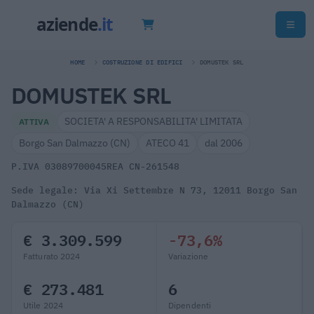
HOME
COSTRUZIONE DI EDIFICI
DOMUSTEK SRL
DOMUSTEK SRL
SOCIETA' A RESPONSABILITA' LIMITATA
ATTIVA
Borgo San Dalmazzo (CN)
ATECO 41
dal 2006
P.IVA 03089700045
REA CN-261548
Sede legale: Via Xi Settembre N 73, 12011 Borgo San
Dalmazzo (CN)
€ 3.309.599
-73,6%
Fatturato 2024
Variazione
€ 273.481
6
Utile 2024
Dipendenti