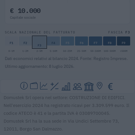
€ 10.000
Capitale sociale
F3
SCALA NAZIONALE DEL FATTURATO
FASCIA
F1
F2
F4
F5
F6
F7
F8
F9
F3
0-1M
1-2M
2-5M
5-10M
10-25M
25-50M
50-100M
100-500M
>500M
Dati economici relativi al bilancio 2024. Fonte: Registro Imprese.
Ultimo aggiornamento: 8 luglio 2026.
Domustek Srl opera nel settore: COSTRUZIONE DI EDIFICI.
Nell'esercizio 2024 ha registrato ricavi per 3.309.599 euro. Il
codice ATECO è 41 e la partita IVA è 03089700045.
Domustek Srl ha la sua sede in Via Undici Settembre 73,
12011, Borgo San Dalmazzo.