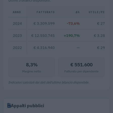
Ultimi 3 bilanci disponibili.
ANNO
FATTURATO
Δ%
UTILE/PERDI
2024
€ 3.309.599
-73,6%
€ 273.4
2023
€ 12.550.745
+190,7%
€ 3.287.4
2022
€ 4.316.940
—
€ 293.0
8,3%
€ 551.600
Margine netto
Fatturato per dipendente
Indicatori calcolati dai dati dell'ultimo bilancio disponibile.
Appalti pubblici