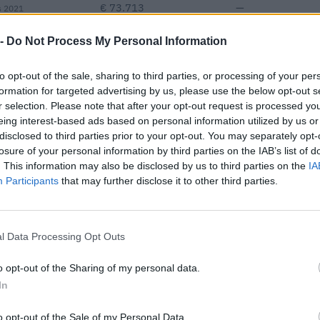
€ 73.713
—
s 2021
—
—
—
 -
Do Not Process My Personal Information
to opt-out of the sale, sharing to third parties, or processing of your per
€ 112.678
formation for targeted advertising by us, please use the below opt-out s
r selection. Please note that after your opt-out request is processed y
Fatturato per dipendente
eing interest-based ads based on personal information utilized by us or
disclosed to third parties prior to your opt-out. You may separately opt-
losure of your personal information by third parties on the IAB’s list of
. This information may also be disclosed by us to third parties on the
IA
Participants
that may further disclose it to other third parties.
i pubblici per un totale di 34.895 euro (2021–2026).
l Data Processing Opt Outs
ENTE
IMPO
o opt-out of the Sharing of my personal data.
CONCEDENTE
In
i previdenziali per nuove
inps
5.876
ndeterminato nel bienni
o opt-out of the Sale of my Personal Data.