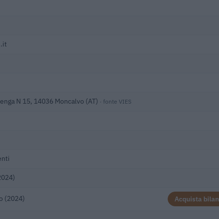
.it
Menga N 15, 14036 Moncalvo (AT)
· fonte VIES
nti
2024)
o (2024)
Acquista bilan