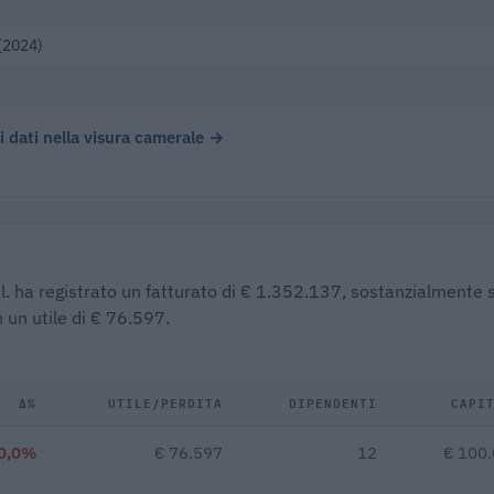
(2024)
 i dati nella visura camerale →
r.l. ha registrato un fatturato di € 1.352.137, sostanzialmente 
 un utile di € 76.597.
Δ%
UTILE/PERDITA
DIPENDENTI
CAPI
0,0%
€ 76.597
12
€ 100