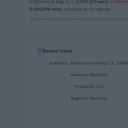
Il fatturato di Dogi S.r.l. (
1.352.137 euro
) è
inferior
(
3.255.098 euro
), calcolata su 23 imprese.
Elaborazione sui bilanci depositati (Registro Imprese). Mediana
Dove si trova
Indirizzo:
Strada Vairo Menga 15, 1403
Comune:
Moncalvo
Provincia:
Asti
Regione:
Piemonte