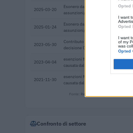
Opted 
Esonero dal versamento dei contribut
2025-03-20
assunzioni/trasformazioni a tempo i
I want 
Advertis
Esonero dal versamento dei contribut
Opted 
2025-01-24
assunzioni/trasformazioni a tempo i
I want t
Contributo a fondo perduto [e modific
of my P
2023-05-30
was col
decisione C(2022) 171 final) SA 101
Opted 
esenzioni fiscali e crediti d'imposta 
2023-04-04
causata dall'epidemia di COVID-19 [
esenzioni fiscali e crediti d'imposta 
2021-11-30
causata dall'epidemia di COVID-19 [
Fonte:
Registro Nazionale Aiuti di Stato
Confronto di settore