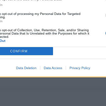
In
i previdenziali per nuove
inps
3.442
ndeterminato nel bienni
to opt-out of processing my Personal Data for Targeted
ing.
i previdenziali per nuove
In
inps
5.946
ndeterminato nel bienni
o opt-out of Collection, Use, Retention, Sale, and/or Sharing
he ai sensi della decisione SA. 62668 e
agenzia delle
ersonal Data that Is Unrelated with the Purposes for which it
9.684
lected.
076)
entrate
Out
adottati a seguito della crisi economica
agenzia delle
5.445
CONFIRM
con mo
entrate
adottati a seguito della crisi economica
agenzia delle
4.502
con mo
entrate
Data Deletion
Data Access
Privacy Policy
 (RNA)
– Open Data, licenza IODL 2.0. Dati aggiornati al 2026-07-02.