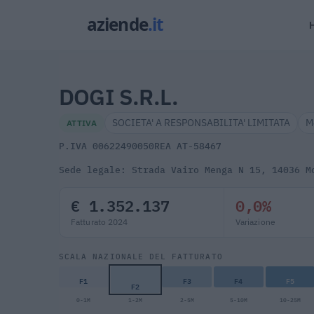
DOGI S.R.L.
SOCIETA' A RESPONSABILITA' LIMITATA
M
ATTIVA
P.IVA 00622490050
REA AT-58467
Sede legale: Strada Vairo Menga N 15, 14036 M
€ 1.352.137
0,0%
Fatturato 2024
Variazione
SCALA NAZIONALE DEL FATTURATO
F1
F3
F4
F5
F2
0-1M
1-2M
2-5M
5-10M
10-25M