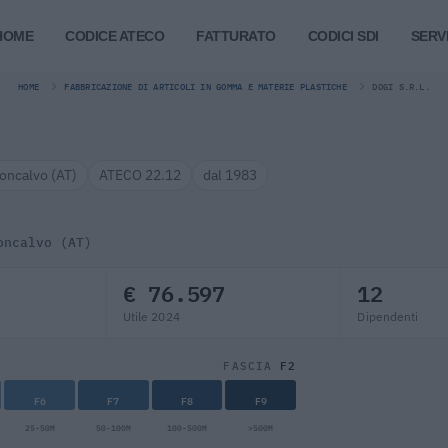
HOME
CODICE ATECO
FATTURATO
CODICI SDI
SERVI
HOME
FABBRICAZIONE DI ARTICOLI IN GOMMA E MATERIE PLASTICHE
DOGI S.R.L.
oncalvo (AT)
ATECO 22.12
dal 1983
oncalvo (AT)
€ 76.597
12
Utile 2024
Dipendenti
F2
FASCIA
F6
F7
F8
F9
25-50M
50-100M
100-500M
>500M