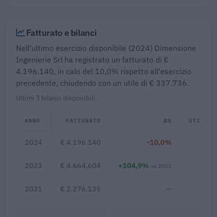
Fatturato e bilanci
Nell'ultimo esercizio disponibile (2024) Dimensione
Ingenierie Srl ha registrato un fatturato di €
4.196.140, in calo del 10,0% rispetto all'esercizio
precedente, chiudendo con un utile di € 337.736.
Ultimi 3 bilanci disponibili.
ANNO
FATTURATO
Δ%
UTILE/P
2024
€ 4.196.140
-10,0%
€ 3
2023
€ 4.664.604
+104,9%
€ 
vs 2021
2021
€ 2.276.135
—