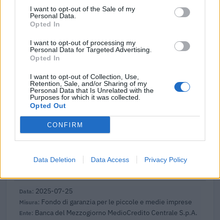
Incentivo per ricollocazione lavorativa soggetti
I want to opt-out of the Sale of my
privi di occupazione e beneficiari dell'assicurazione
Personal Data.
sociale per l'im
Opted In
INPS
I want to opt-out of processing my
833 euro
Personal Data for Targeted Advertising.
Opted In
2025-10-01
Misure fiscali automatiche e sovvenzioni a fondo
I want to opt-out of Collection, Use,
Retention, Sale, and/or Sharing of my
perduto a sostegno alle imprese e all'economia (come
Personal Data that Is Unrelated with the
modificato da C(20
Purposes for which it was collected.
Opted Out
Comune di Courmayeur
807 euro
CONFIRM
2025-08-05
Fondo di garanzia per le piccole e medie imprese
Banca del Mezzogiorno MedioCredito Centrale S.p.A.
Data Deletion
Data Access
Privacy Policy
62.400 euro
2025-07-25
Fondo di garanzia per le piccole e medie imprese
Banca del Mezzogiorno MedioCredito Centrale S.p.A.