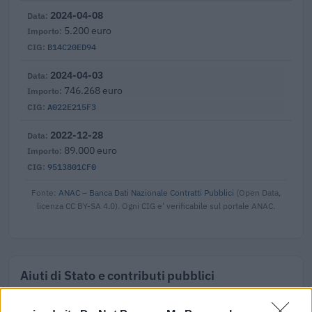
2024-04-08
5.200 euro
B14C20ED94
2024-04-03
746.268 euro
A022E215F3
2022-12-28
89.000 euro
9513801CF0
Fonte:
ANAC – Banca Dati Nazionale Contratti Pubblici
(Open Data,
licenza CC BY-SA 4.0). Ogni CIG e' verificabile sul portale ANAC.
Aiuti di Stato e contributi pubblici
Dimensione Ingenierie Srl risulta beneficiaria di 26 aiuti o