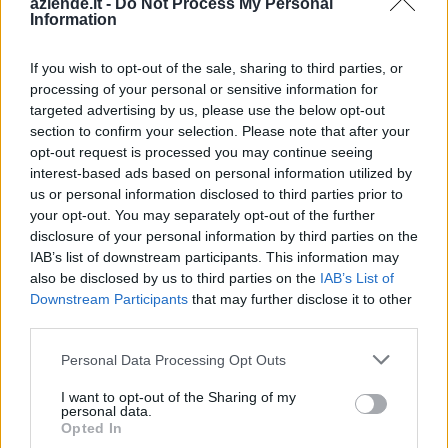
aziende.it -
Do Not Process My Personal
contributi pubblici per un totale di 2.146.235 euro (2020–
Information
2026).
2026-01-30
If you wish to opt-out of the sale, sharing to third parties, or
processing of your personal or sensitive information for
Esonero dal versamento dei contributi previdenziali
per l'assunzione di giovani lavoratori ( art. 1 comma 10-15
targeted advertising by us, please use the below opt-out
L. 178/
section to confirm your selection. Please note that after your
inps
opt-out request is processed you may continue seeing
interest-based ads based on personal information utilized by
5.997 euro
us or personal information disclosed to third parties prior to
your opt-out. You may separately opt-out of the further
2025-12-16
disclosure of your personal information by third parties on the
Fondo di garanzia per le piccole e medie imprese
IAB’s list of downstream participants. This information may
Banca del Mezzogiorno MedioCredito Centrale S.p.A.
also be disclosed by us to third parties on the
IAB’s List of
25.000 euro
Downstream Participants
that may further disclose it to other
third parties.
2025-12-16
Fondo di garanzia per le piccole e medie imprese
Personal Data Processing Opt Outs
Banca del Mezzogiorno MedioCredito Centrale S.p.A.
160.000 euro
I want to opt-out of the Sharing of my
personal data.
Opted In
2025-11-27