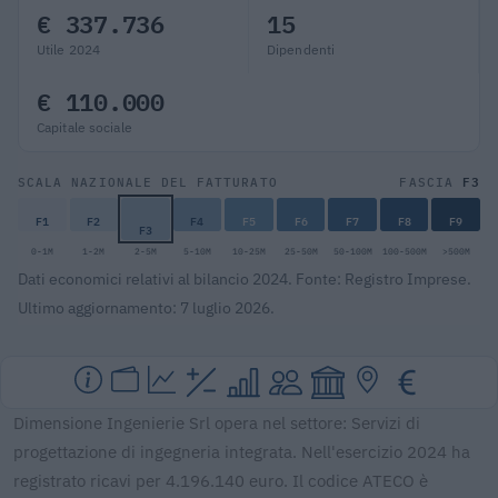
€ 337.736
15
Utile 2024
Dipendenti
€ 110.000
Capitale sociale
F3
SCALA NAZIONALE DEL FATTURATO
FASCIA
F1
F2
F4
F5
F6
F7
F8
F9
F3
0-1M
1-2M
2-5M
5-10M
10-25M
25-50M
50-100M
100-500M
>500M
Dati economici relativi al bilancio 2024. Fonte: Registro Imprese.
Ultimo aggiornamento: 7 luglio 2026.
Dimensione Ingenierie Srl opera nel settore: Servizi di
progettazione di ingegneria integrata. Nell'esercizio 2024 ha
registrato ricavi per 4.196.140 euro. Il codice ATECO è