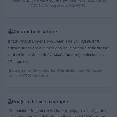
Fonte:
Registro Nazionale Aiuti di Stato (RNA)
– Open Data, licenza
IODL 2.0. Dati aggiornati al 2026-07-02.
Confronto di settore
Il fatturato di Dimensione Ingenierie Srl (
4.196.140
euro
) è
superiore alla
mediana delle aziende dello stesso
settore in provincia di AO (
442.206 euro
), calcolata su
27 imprese.
Elaborazione sui bilanci depositati (Registro Imprese). Mediana per
divisione ATECO e provincia.
Progetti di ricerca europei
Dimensione Ingenierie Srl ha partecipato a 1 progetto di
ricerca finanziati dall'Unione Europea (H2020) per un