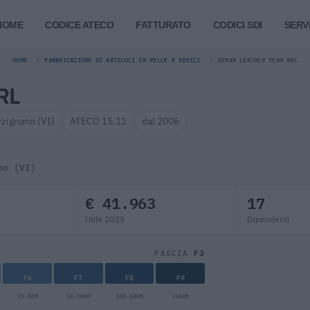
HOME
CODICE ATECO
FATTURATO
CODICI SDI
SERVI
HOME
FABBRICAZIONE DI ARTICOLI IN PELLE E SIMILI
DIMAR LEATHER TEAM SRL
RL
rzignano (VI)
ATECO 15.11
dal 2006
no (VI)
€ 41.963
17
Utile 2025
Dipendenti
F3
FASCIA
F6
F7
F8
F9
25-50M
50-100M
100-500M
>500M