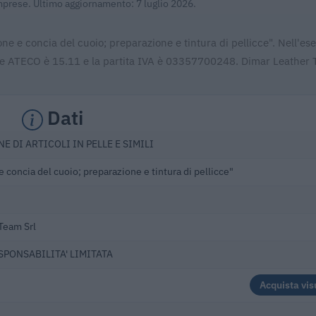
Imprese. Ultimo aggiornamento: 7 luglio 2026.
e e concia del cuoio; preparazione e tintura di pellicce". Nell'ese
ice ATECO è 15.11 e la partita IVA è 03357700248. Dimar Leather 
Dati
E DI ARTICOLI IN PELLE E SIMILI
 concia del cuoio; preparazione e tintura di pellicce"
Team Srl
ESPONSABILITA' LIMITATA
Acquista vis