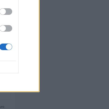
uro
uro
euro
euro
uro
 euro
uro