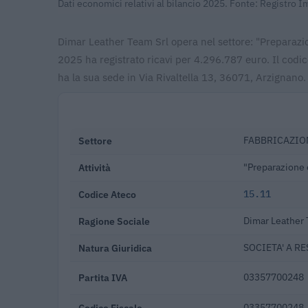
Dati economici relativi al bilancio 2025. Fonte: Registro 
Dimar Leather Team Srl opera nel settore: "Preparazion
2025 ha registrato ricavi per 4.296.787 euro. Il cod
ha la sua sede in Via Rivaltella 13, 36071, Arzignano.
Settore
FABBRICAZION
Attività
"Preparazione e
Codice Ateco
15.11
Ragione Sociale
Dimar Leather 
Natura Giuridica
SOCIETA' A R
Partita IVA
03357700248
Codice Fiscale
03357700248