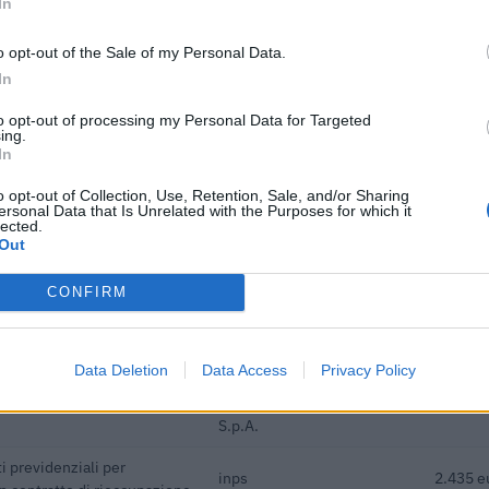
In
i previdenziali per
inps
5.000 e
o opt-out of the Sale of my Personal Data.
rt. 1 comma 10-15 L. 178/
In
i previdenziali per nuove
inps
2.500 e
to opt-out of processing my Personal Data for Targeted
ndeterminato nel bienni
ing.
In
ivo" [decisione su
mporale al 30.6.22) ai
agenzia delle entrate
20.533 
o opt-out of Collection, Use, Retention, Sale, and/or Sharing
ersonal Data that Is Unrelated with the Purposes for which it
lected.
Out
he ai sensi della decisione
agenzia delle entrate
20.479 
inal) SA 101076)
CONFIRM
dottati a seguito della crisi
agenzia delle entrate
3.600 e
 COVID-19 [con mo
Data Deletion
Data Access
Privacy Policy
Banca del Mezzogiorno
edie imprese
MedioCredito Centrale
480.000
S.p.A.
i previdenziali per
inps
2.435 e