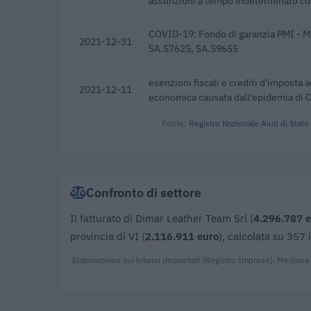
assunzioni a tempo indeterminato con
COVID-19: Fondo di garanzia PMI - M
2021-12-31
SA.57625, SA.59655
esenzioni fiscali e crediti d'imposta a
2021-12-11
economica causata dall'epidemia di
Fonte:
Registro Nazionale Aiuti di Stato
Confronto di settore
Il fatturato di Dimar Leather Team Srl (
4.296.787 
provincia di VI (
2.116.911 euro
), calcolata su 357
Elaborazione sui bilanci depositati (Registro Imprese). Mediana