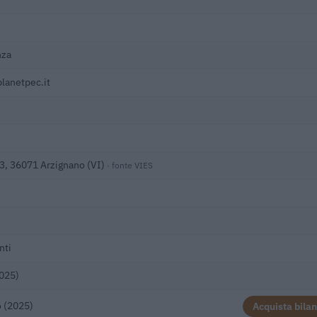
nza
lanetpec.it
 13, 36071 Arzignano (VI)
· fonte VIES
nti
2025)
 (2025)
Acquista bilan