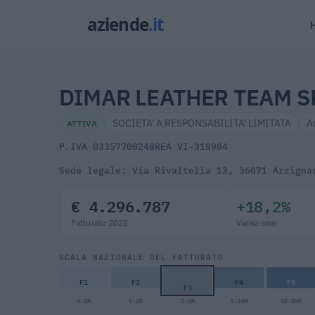
DIMAR LEATHER TEAM S
SOCIETA' A RESPONSABILITA' LIMITATA
A
ATTIVA
P.IVA 03357700248
REA VI-318984
Sede legale: Via Rivaltella 13, 36071 Arzigna
€ 4.296.787
+18,2%
Fatturato 2025
Variazione
SCALA NAZIONALE DEL FATTURATO
F1
F2
F4
F5
F3
0-1M
1-2M
2-5M
5-10M
10-25M