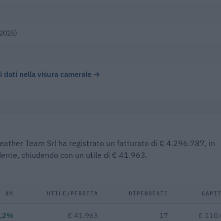
(2025)
 i dati nella visura camerale →
Leather Team Srl ha registrato un fatturato di € 4.296.787, in
dente, chiudendo con un utile di € 41.963.
Δ%
UTILE/PERDITA
DIPENDENTI
CAPI
,2%
€ 41.963
17
€ 110