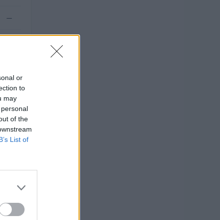
—
—
sonal or
ection to
ou may
 personal
out of the
 downstream
B’s List of
.
O
uro