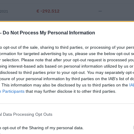
€ -292.512
—
 2021
—
—
—
 -
Do Not Process My Personal Information
€ 252.752
to opt-out of the sale, sharing to third parties, or processing of your per
Fatturato per dipendente
formation for targeted advertising by us, please use the below opt-out s
r selection. Please note that after your opt-out request is processed y
eing interest-based ads based on personal information utilized by us or
disclosed to third parties prior to your opt-out. You may separately opt-
losure of your personal information by third parties on the IAB’s list of
. This information may also be disclosed by us to third parties on the
IA
Participants
that may further disclose it to other third parties.
uti o contributi pubblici per un totale di 738.357 euro (2021–2026)
l Data Processing Opt Outs
ENTE CONCEDENTE
IMPORT
i previdenziali per
o opt-out of the Sharing of my personal data.
inps
1.710 e
rt. 1 comma 10-15 L. 178/