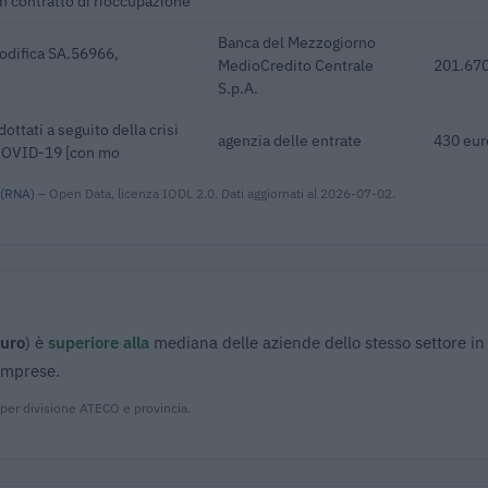
 contratto di rioccupazione
Banca del Mezzogiorno
odifica SA.56966,
MedioCredito Centrale
201.670
S.p.A.
dottati a seguito della crisi
agenzia delle entrate
430 eur
 COVID-19 [con mo
 (RNA)
– Open Data, licenza IODL 2.0. Dati aggiornati al 2026-07-02.
euro
) è
superiore alla
mediana delle aziende dello stesso settore in
 imprese.
 per divisione ATECO e provincia.