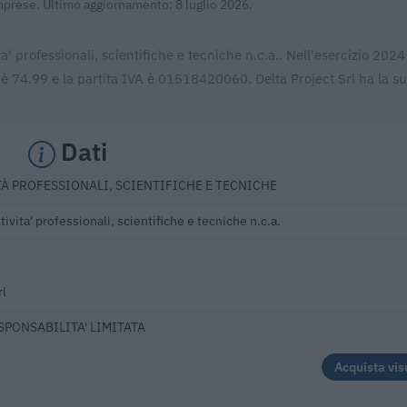
Imprese. Ultimo aggiornamento: 8 luglio 2026.
ita' professionali, scientifiche e tecniche n.c.a.. Nell'esercizio 2024
 è 74.99 e la partita IVA è 01518420060. Delta Project Srl ha la s
Dati
TÀ PROFESSIONALI, SCIENTIFICHE E TECNICHE
ttivita' professionali, scientifiche e tecniche n.c.a.
rl
ESPONSABILITA' LIMITATA
Acquista vis