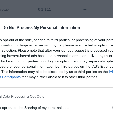
€ 1.111
—
s 2020
—
—
—
 -
Do Not Process My Personal Information
€ 152.409
to opt-out of the sale, sharing to third parties, or processing of your per
Fatturato per dipendente
formation for targeted advertising by us, please use the below opt-out s
r selection. Please note that after your opt-out request is processed y
eing interest-based ads based on personal information utilized by us or
disclosed to third parties prior to your opt-out. You may separately opt-
losure of your personal information by third parties on the IAB’s list of
. This information may also be disclosed by us to third parties on the
IA
Participants
that may further disclose it to other third parties.
ntributi pubblici per un totale di 54.992 euro (2020–2024).
l Data Processing Opt Outs
ENTE CONCEDENTE
IMPOR
tivo"
o opt-out of the Sharing of my personal data.
 (estensione
agenzia delle entrate
2.790 