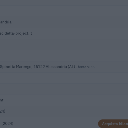
andria
c.delta-project.it
 Spinetta Marengo, 15122 Alessandria (AL)
· fonte VIES
nti
24)
 (2024)
Acquista bilan