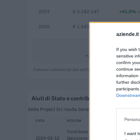
2023
€ 2.182.147
+41,5%
v
2020
€ 1.541.814
aziende.it
0,2%
If you wish 
Margine netto
sensitive in
confirm you
continue se
Indicatori calcolati dai dati dell'ultimo bilancio disponibile.
information 
further disc
participants
Downstream 
Aiuti di Stato e contributi pubblici
Delta Project Srl risulta beneficiaria di 9 aiuti o co
Persona
DATA
MISURA
Contributo a fondo perduto "perequa
I want t
2024-03-12
[decisione su SA.100155 e modifiche