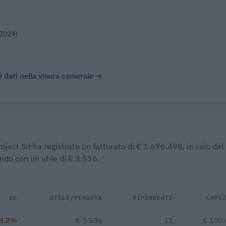
(2024)
 i dati nella visura camerale →
oject Srl ha registrato un fatturato di € 1.676.498, in calo del
ndo con un utile di € 3.536.
Δ%
UTILE/PERDITA
DIPENDENTI
CAPI
3,2%
€ 3.536
11
€ 100