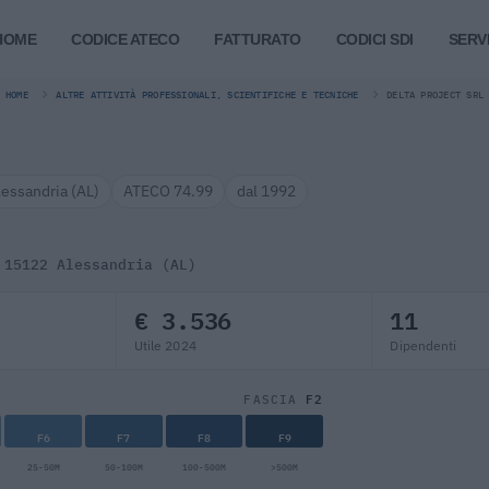
HOME
CODICE ATECO
FATTURATO
CODICI SDI
SERVI
HOME
ALTRE ATTIVITÀ PROFESSIONALI, SCIENTIFICHE E TECNICHE
DELTA PROJECT SRL
lessandria (AL)
ATECO 74.99
dal 1992
 15122 Alessandria (AL)
€ 3.536
11
Utile 2024
Dipendenti
F2
FASCIA
F6
F7
F8
F9
25-50M
50-100M
100-500M
>500M