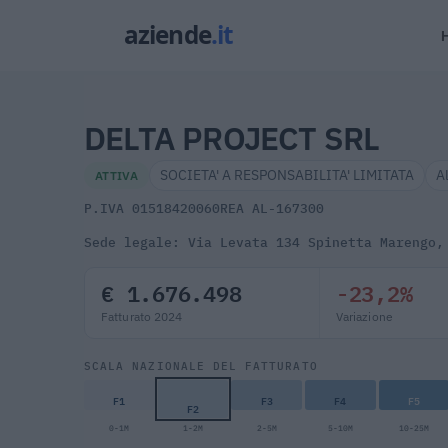
DELTA PROJECT SRL
SOCIETA' A RESPONSABILITA' LIMITATA
A
ATTIVA
P.IVA 01518420060
REA AL-167300
Sede legale: Via Levata 134 Spinetta Marengo,
€ 1.676.498
-23,2%
Fatturato 2024
Variazione
SCALA NAZIONALE DEL FATTURATO
F1
F3
F4
F5
F2
0-1M
1-2M
2-5M
5-10M
10-25M