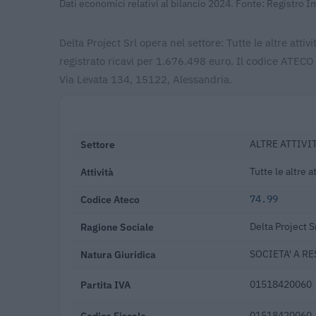
Dati economici relativi al bilancio 2024. Fonte: Registro 
Delta Project Srl opera nel settore: Tutte le altre attiv
registrato ricavi per 1.676.498 euro. Il codice ATECO
Via Levata 134, 15122, Alessandria.
Settore
ALTRE ATTIVI
Attività
Tutte le altre a
Codice Ateco
74.99
Ragione Sociale
Delta Project S
Natura Giuridica
SOCIETA' A R
Partita IVA
01518420060
Codice Fiscale
01518420060