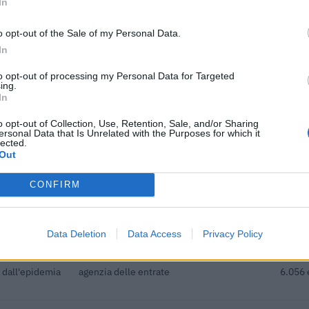
In
o opt-out of the Sale of my Personal Data.
onali per la
In
i di aiuti di
Fondo artigianato formazione
9.114 
to opt-out of processing my Personal Data for Targeted
ing.
he ai sensi
In
ne C(2022) 171
agenzia delle entrate
3.308 
o opt-out of Collection, Use, Retention, Sale, and/or Sharing
ersonal Data that Is Unrelated with the Purposes for which it
lected.
dottati a
Out
 dall'epidemia
agenzia delle entrate
8.999 
CONFIRM
onali per la
i di aiuti di
Fondo artigianato formazione
1.000 
Data Deletion
Data Access
Privacy Policy
dottati a
 dall'epidemia
agenzia delle entrate
6.056 