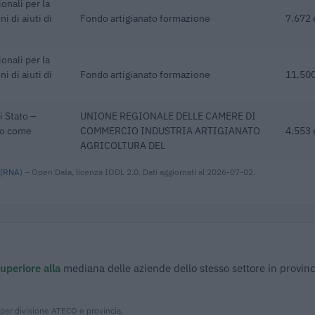
onali per la
i di aiuti di
Fondo artigianato formazione
7.672 
onali per la
i di aiuti di
Fondo artigianato formazione
11.500
i Stato –
UNIONE REGIONALE DELLE CAMERE DI
cio come
COMMERCIO INDUSTRIA ARTIGIANATO
4.553 
AGRICOLTURA DEL
 (RNA)
– Open Data, licenza IODL 2.0. Dati aggiornati al 2026-07-02.
uperiore alla
mediana delle aziende dello stesso settore in provinc
 per divisione ATECO e provincia.