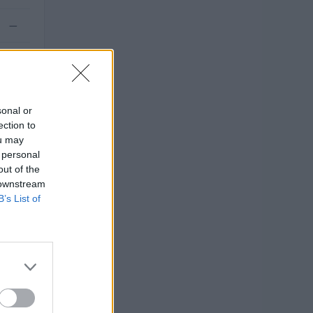
—
—
sonal or
ection to
ou may
 personal
out of the
 downstream
B’s List of
TO
euro