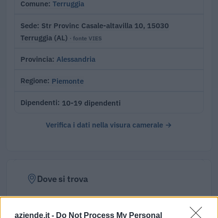
Terruggia
Comune
Str Provinc Casale-altavilla 10, 15030
Sede
Terruggia (AL)
· fonte VIES
Alessandria
Provincia
Piemonte
Regione
10-19 dipendenti
Dipendenti
Verifica i dati nella visura camerale →
Dove si trova
Indirizzo:
Strada Provinciale Casale-altavill , 15030
aziende.it -
Do Not Process My Personal