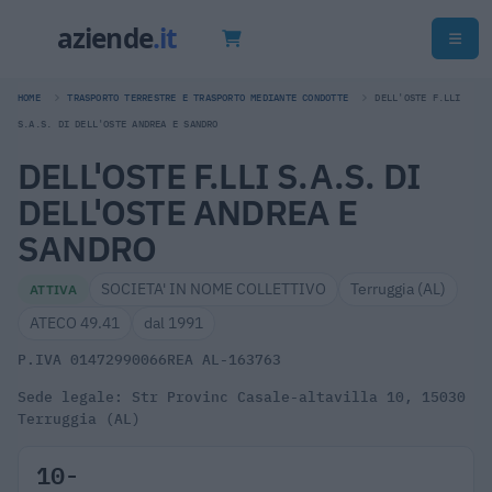
HOME
TRASPORTO TERRESTRE E TRASPORTO MEDIANTE CONDOTTE
DELL'OSTE F.LLI
S.A.S. DI DELL'OSTE ANDREA E SANDRO
DELL'OSTE F.LLI S.A.S. DI
DELL'OSTE ANDREA E
SANDRO
SOCIETA' IN NOME COLLETTIVO
Terruggia (AL)
ATTIVA
ATECO 49.41
dal 1991
P.IVA 01472990066
REA AL-163763
Sede legale: Str Provinc Casale-altavilla 10, 15030
Terruggia (AL)
10-