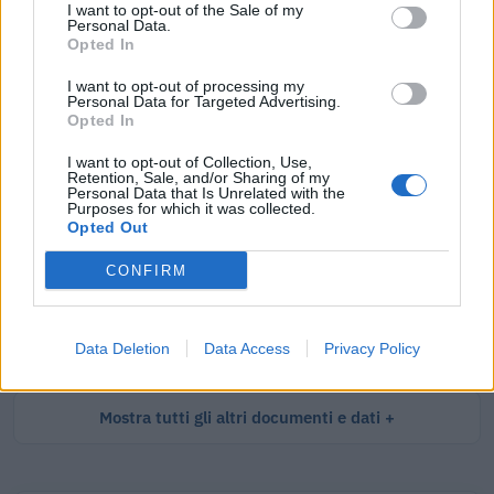
I want to opt-out of the Sale of my
Tutti i documenti e servizi disponibili →
Personal Data.
Opted In
Documenti più richiesti
I want to opt-out of processing my
Personal Data for Targeted Advertising.
Visure Camerali - Società di Persone
Opted In
I want to opt-out of Collection, Use,
€ 5,39 IVA inclusa
Retention, Sale, and/or Sharing of my
Personal Data that Is Unrelated with the
Purposes for which it was collected.
Opted Out
Visure Camerali - Storico Società di Persone
CONFIRM
€ 6,98 IVA inclusa
Data Deletion
Data Access
Privacy Policy
Mostra tutti gli altri documenti e dati