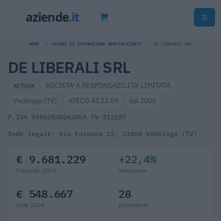
HOME
LAVORI DI COSTRUZIONE SPECIALIZZATI
DE LIBERALI SRL
DE LIBERALI SRL
SOCIETA' A RESPONSABILITA' LIMITATA
ATTIVA
Vedelago (TV)
ATECO 43.12.09
dal 2005
P.IVA 03962030262
REA TV-312107
Sede legale: Via Fornace 12, 31050 Vedelago (TV)
€ 9.681.229
+22,4%
Fatturato 2024
Variazione
€ 548.667
28
Utile 2024
Dipendenti