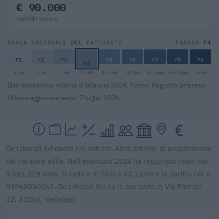
€ 90.000
Capitale sociale
F4
SCALA NAZIONALE DEL FATTURATO
FASCIA
F1
F2
F3
F5
F6
F7
F8
F9
F4
0-1M
1-2M
2-5M
5-10M
10-25M
25-50M
50-100M
100-500M
>500M
Dati economici relativi al bilancio 2024. Fonte: Registro Imprese.
Ultimo aggiornamento: 7 luglio 2026.
De Liberali Srl opera nel settore: Altre attivita' di preparazione
del cantiere edile. Nell'esercizio 2024 ha registrato ricavi per
9.681.229 euro. Il codice ATECO è 43.12.09 e la partita IVA è
03962030262. De Liberali Srl ha la sua sede in Via Fornaci
12, 31050, Vedelago.