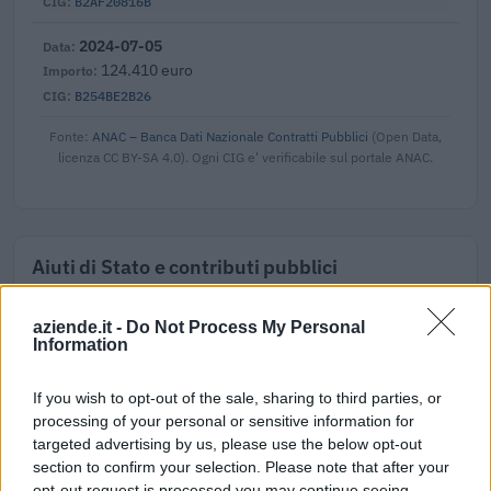
B2AF20816B
2024-07-05
124.410 euro
B254BE2B26
Fonte:
ANAC – Banca Dati Nazionale Contratti Pubblici
(Open Data,
licenza CC BY-SA 4.0). Ogni CIG e' verificabile sul portale ANAC.
Aiuti di Stato e contributi pubblici
De Liberali Srl risulta beneficiaria di 19 aiuti o contributi
aziende.it -
Do Not Process My Personal
pubblici per un totale di 341.817 euro (2020–2026).
Information
2026-03-11
Nuova Sabatini - Finanziamenti per l'acquisto di
If you wish to opt-out of the sale, sharing to third parties, or
nuovi macchinari, impianti e attrezzature da parte delle
processing of your personal or sensitive information for
piccole e medi
targeted advertising by us, please use the below opt-out
Ministero delle Imprese e del Made in Italy -
section to confirm your selection. Please note that after your
Dipartimento per le politiche per
opt-out request is processed you may continue seeing