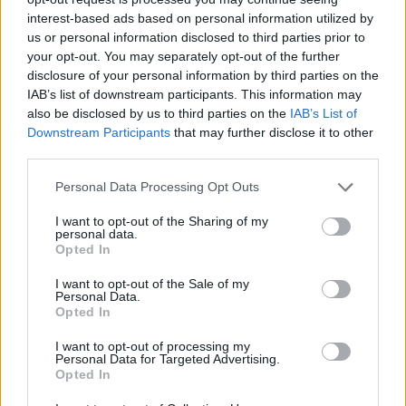
19.149 euro
interest-based ads based on personal information utilized by
us or personal information disclosed to third parties prior to
2026-02-03
your opt-out. You may separately opt-out of the further
Esonero dal versamento dei contributi previdenziali
disclosure of your personal information by third parties on the
per nuove assunzioni/trasformazioni a tempo
IAB’s list of downstream participants. This information may
indeterminato nel bienni
also be disclosed by us to third parties on the
IAB’s List of
inps
Downstream Participants
that may further disclose it to other
2.193 euro
third parties.
Personal Data Processing Opt Outs
2025-03-19
Esonero dal versamento dei contributi previdenziali
I want to opt-out of the Sharing of my
per nuove assunzioni/trasformazioni a tempo
personal data.
indeterminato nel bienni
Opted In
inps
I want to opt-out of the Sale of my
6.000 euro
Personal Data.
Opted In
2025-03-13
Nuova Sabatini - Finanziamenti per l'acquisto di
I want to opt-out of processing my
Personal Data for Targeted Advertising.
nuovi macchinari, impianti e attrezzature da parte delle
Opted In
piccole e medi
Ministero delle Imprese e del Made in Italy -