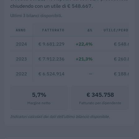
chiudendo con un utile di € 548.667.
Ultimi 3 bilanci disponibili.
ANNO
FATTURATO
Δ%
UTILE/PERDITA
2024
€ 9.681.229
+22,4%
€ 548.667
2023
€ 7.912.236
+21,3%
€ 260.858
2022
€ 6.524.914
—
€ 188.609
5,7%
€ 345.758
Margine netto
Fatturato per dipendente
Indicatori calcolati dai dati dell'ultimo bilancio disponibile.