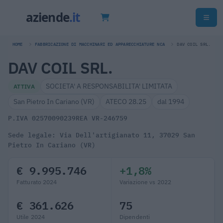
HOME
FABBRICAZIONE DI MACCHINARI ED APPARECCHIATURE NCA
DAV COIL SRL.
DAV COIL SRL.
SOCIETA' A RESPONSABILITA' LIMITATA
ATTIVA
San Pietro In Cariano (VR)
ATECO 28.25
dal 1994
P.IVA 02570090239
REA VR-246759
Sede legale: Via Dell'artigianato 11, 37029 San
Pietro In Cariano (VR)
€ 9.995.746
+1,8%
Fatturato 2024
Variazione vs 2022
€ 361.626
75
Utile 2024
Dipendenti