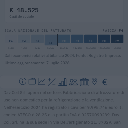
€ 18.525
Capitale sociale
F4
SCALA NAZIONALE DEL FATTURATO
FASCIA
F1
F2
F3
F5
F6
F7
F8
F9
F4
0-1M
1-2M
2-5M
5-10M
10-25M
25-50M
50-100M
100-500M
>500M
Dati economici relativi al bilancio 2024. Fonte: Registro Imprese.
Ultimo aggiornamento: 7 luglio 2026.
Dav Coil Srl. opera nel settore: Fabbricazione di attrezzature di
uso non domestico per la refrigerazione e la ventilazione.
Nell'esercizio 2024 ha registrato ricavi per 9.995.746 euro. Il
codice ATECO è 28.25 e la partita IVA è 02570090239. Dav
Coil Srl. ha la sua sede in Via Dell'artigianato 11, 37029, San