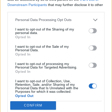
2024-10-25
Downstream Participants
that may further disclose it to other
Credito d'imposta formazione 4.0
third parties.
Agenzia delle Entrate
1.756 euro
Personal Data Processing Opt Outs
I want to opt-out of the Sharing of my
2024-03-12
personal data.
Contributo a fondo perduto "perequativo"
Opted In
[decisione su SA.100155 e modifiche (estensione
temporale al 30.6.22) ai sensi
I want to opt-out of the Sale of my
Personal Data.
agenzia delle entrate
Opted In
25.386 euro
I want to opt-out of processing my
2023-05-23
Personal Data for Targeted Advertising.
Opted In
Bando per l'erogazione di contributi alle PMI a
prevalente partecipazione femminile e alle professioniste.
I want to opt-out of Collection, Use,
anno 2023
Retention, Sale, and/or Sharing of my
Regione Veneto - Direzione Industria Artigianato
Personal Data that Is Unrelated with the
Purposes for which it was collected.
Commercio e Servizi
Opted Out
170.571 euro
CONFIRM
2023-03-30