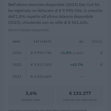
Nell'ultimo esercizio disponibile (2024) Dav Coil Srl.
ha registrato un fatturato di € 9.995.746, in crescita
dell'1,8% rispetto all'ultimo bilancio disponibile
(2022), chiudendo con un utile di € 361.626.
Ultimi 3 bilanci disponibili.
ANNO
FATTURATO
Δ%
UTILE/PER
2024
€ 9.995.746
+1,8%
€ 361
vs 2022
2022
€ 9.817.505
+43,7%
€ 356
2021
€ 6.832.669
—
3,6%
€ 133.277
Margine netto
Fatturato per dipendente
Indicatori calcolati dai dati dell'ultimo bilancio disponibile.