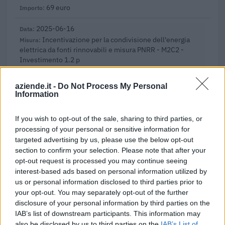
69 euro
2025-06-16
Incentivazione per la condivisione dell'energia
elettrica da fonti rinnovabili e misura PNRR - M2C2 -
Investimento 1.2 p
GSE – Gestore Servizi Energetici S.p.A.
118.800 euro
aziende.it -
Do Not Process My Personal
Information
2025-01-24
Esonero dal versamento dei contributi previdenziali
If you wish to opt-out of the sale, sharing to third parties, or
per assunzioni di donne lavoratrici nel biennio 2021 - 2022
processing of your personal or sensitive information for
(art. 1
targeted advertising by us, please use the below opt-out
inps
section to confirm your selection. Please note that after your
1.118 euro
opt-out request is processed you may continue seeing
interest-based ads based on personal information utilized by
2024-10-25
us or personal information disclosed to third parties prior to
Credito d'imposta formazione 4.0
your opt-out. You may separately opt-out of the further
Agenzia delle Entrate
disclosure of your personal information by third parties on the
31.030 euro
IAB’s list of downstream participants. This information may
also be disclosed by us to third parties on the
IAB’s List of