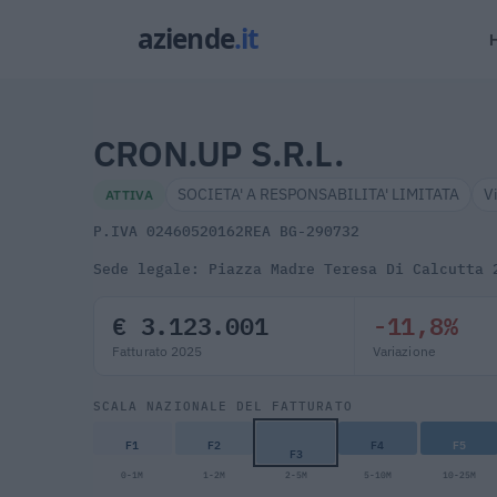
CRON.UP S.R.L.
SOCIETA' A RESPONSABILITA' LIMITATA
V
ATTIVA
P.IVA 02460520162
REA BG-290732
Sede legale: Piazza Madre Teresa Di Calcutta 
€ 3.123.001
-11,8%
Fatturato 2025
Variazione
SCALA NAZIONALE DEL FATTURATO
F1
F2
F4
F5
F3
0-1M
1-2M
2-5M
5-10M
10-25M