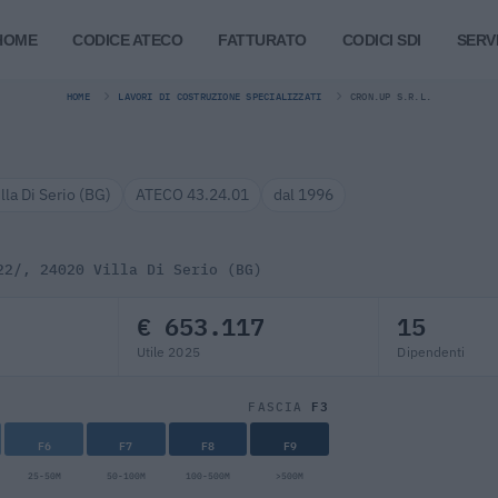
HOME
CODICE ATECO
FATTURATO
CODICI SDI
SERVI
HOME
LAVORI DI COSTRUZIONE SPECIALIZZATI
CRON.UP S.R.L.
illa Di Serio (BG)
ATECO 43.24.01
dal 1996
22/, 24020 Villa Di Serio (BG)
€ 653.117
15
Utile 2025
Dipendenti
F3
FASCIA
F6
F7
F8
F9
25-50M
50-100M
100-500M
>500M