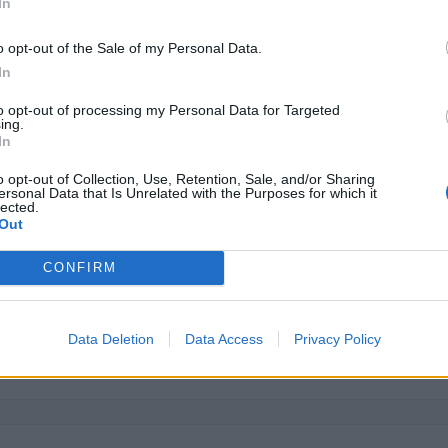
In
24.330 euro
o opt-out of the Sale of my Personal Data.
26.425 euro
In
16.017 euro
to opt-out of processing my Personal Data for Targeted
ing.
6.960 euro
In
30.000 euro
o opt-out of Collection, Use, Retention, Sale, and/or Sharing
ersonal Data that Is Unrelated with the Purposes for which it
12.420 euro
lected.
Out
23.820 euro
CONFIRM
2.475 euro
15.424 euro
Data Deletion
Data Access
Privacy Policy
ici
(Open Data, licenza CC BY-SA 4.0). Ogni CIG e' verificabile sul portale ANAC.