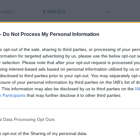
€ 650.413
—
vs 2021
—
—
—
 -
Do Not Process My Personal Information
€ 208.200
to opt-out of the sale, sharing to third parties, or processing of your per
Fatturato per dipendente
formation for targeted advertising by us, please use the below opt-out s
r selection. Please note that after your opt-out request is processed y
eing interest-based ads based on personal information utilized by us or
disclosed to third parties prior to your opt-out. You may separately opt-
losure of your personal information by third parties on the IAB’s list of
. This information may also be disclosed by us to third parties on the
IA
Participants
that may further disclose it to other third parties.
pubblici per un importo complessivo di 169.841 euro (dati 2024–202
l Data Processing Opt Outs
IMPORTO AGGIUDICATO
11.970 euro
o opt-out of the Sharing of my personal data.