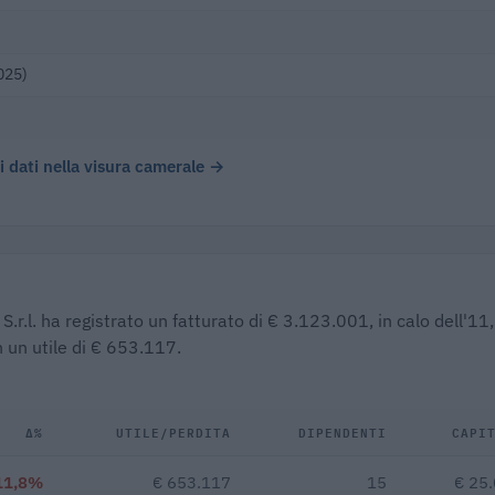
025)
 i dati nella visura camerale →
S.r.l. ha registrato un fatturato di € 3.123.001, in calo dell'1
 un utile di € 653.117.
Δ%
UTILE/PERDITA
DIPENDENTI
CAPI
11,8%
€ 653.117
15
€ 25