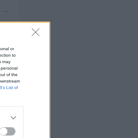
—
—
sonal or
ection to
ou may
 personal
out of the
 downstream
B’s List of
6).