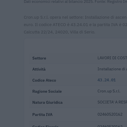
Dati economici relativi al bilancio 2025. Fonte: Registro 
Cron.up S.r.l. opera nel settore: Installazione di asce
euro. Il codice ATECO è 43.24.01 e la partita IVA è 0
Calcutta 22/24, 24020, Villa di Serio.
Settore
LAVORI DI COS
Attività
Installazione di
Codice Ateco
43.24.01
Ragione Sociale
Cron.up S.r.l.
Natura Giuridica
SOCIETA' A RES
Partita IVA
02460520162
Codice Fiscale
02460520162