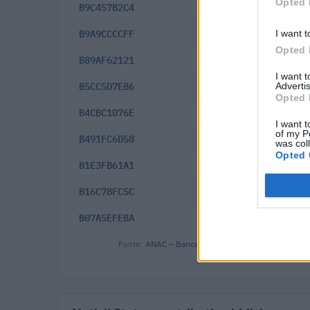
Opted 
B9C457B2C4
2025-12-23
I want t
B9A9CCCCFF
2025-12-16
Opted 
B89AF62121
2025-10-10
I want 
Advertis
B5CC5D7E86
2025-02-25
Opted 
B4CBC1D76E
2024-12-11
I want t
of my P
B491FC6D58
2024-12-02
was col
Opted 
B1E3FB61A1
2024-06-17
B16C78FC5C
2024-04-24
B07A5EFE8A
2024-02-21
Fonte:
ANAC – Banca Dati Nazionale Contratti Pubbl