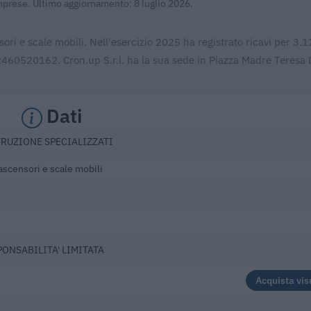
Imprese. Ultimo aggiornamento: 8 luglio 2026.
nsori e scale mobili. Nell'esercizio 2025 ha registrato ricavi per 3.
2460520162. Cron.up S.r.l. ha la sua sede in Piazza Madre Teresa 
Dati
TRUZIONE SPECIALIZZATI
 ascensori e scale mobili
PONSABILITA' LIMITATA
Acquista vis