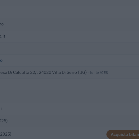
mo
.it
o
esa Di Calcutta 22/, 24020 Villa Di Serio (BG)
· fonte VIES
i
025)
(2025)
Acquista bilan