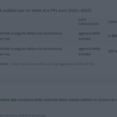
ibuti pubblici per un totale di 6.791 euro (2021–2023).
ENTE
IMPO
CONCEDENTE
adottati a seguito della crisi economica
agenzia delle
6.484
con mo
entrate
adottati a seguito della crisi economica
agenzia delle
307 
con mo
entrate
 (RNA)
– Open Data, licenza IODL 2.0. Dati aggiornati al 2026-07-02.
riore alla
mediana delle aziende dello stesso settore in provincia 
 per divisione ATECO e provincia.