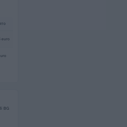
RTO
 euro
euro
di BG