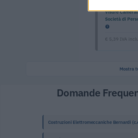
Visure Camerali
Società di Pers
€ 5,39 IVA incl
Mostra tu
Domande Frequen
Costruzioni Elettromeccaniche Bernardi (c.e.