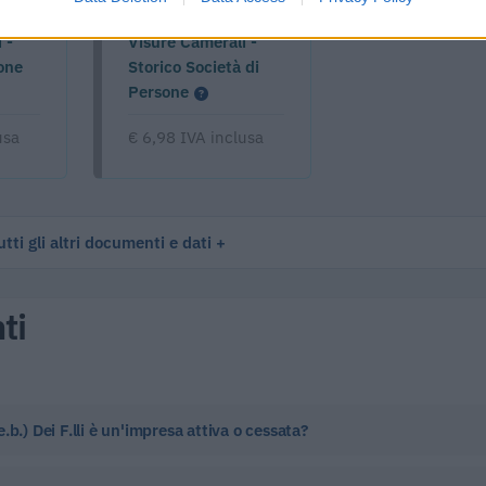
 -
Visure Camerali -
one
Storico Società di
Persone
usa
€ 6,98 IVA inclusa
tti gli altri documenti e dati
ti
b.) Dei F.lli è un'impresa attiva o cessata?