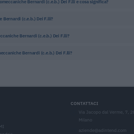
meccaniche Bernardi (c.e.b.) Dei F.lli e cosa significa?
ernardi (c.e.b.) Dei F.lli?
aniche Bernardi (c.e.b.) Dei F.lli?
eccaniche Bernardi (c.e.b.) Dei F.lli?
CONTATTACI
Via Jacopo dal Verme, 7, 
Milano
MI
aziende@adintend.com