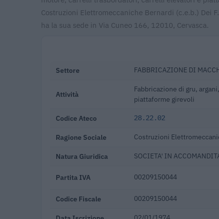
Costruzioni Elettromeccaniche Bernardi (c.e.b.) Dei F.
ha la sua sede in Via Cuneo 166, 12010, Cervasca.
Settore
FABBRICAZIONE DI MACC
Fabbricazione di gru, argani,
Attività
piattaforme girevoli
Codice Ateco
28.22.02
Ragione Sociale
Costruzioni Elettromeccanich
Natura Giuridica
SOCIETA' IN ACCOMANDIT
Partita IVA
00209150044
Codice Fiscale
00209150044
Data Iscrizione
02/01/1974