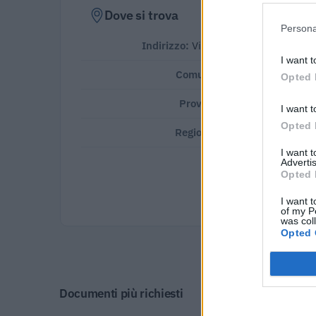
Dove si trova
Persona
Indirizzo:
Via Cuneo 166, 12010
I want t
Comune:
Cervasca
Opted 
Provincia:
Cuneo
I want t
Opted 
Regione:
Piemonte
I want 
Advertis
Opted 
I want t
of my P
was col
Opted 
Tutti i do
Documenti più richiesti