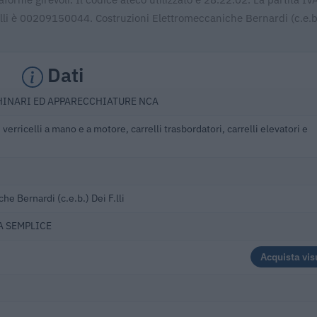
lli è 00209150044. Costruzioni Elettromeccaniche Bernardi (c.e.b.)
Dati
HINARI ED APPARECCHIATURE NCA
 verricelli a mano e a motore, carrelli trasbordatori, carrelli elevatori e
e Bernardi (c.e.b.) Dei F.lli
A SEMPLICE
Acquista vis