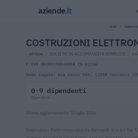
HOME
FABBRICA
COSTRUZIONI ELETTROME
SOCIETA' IN ACCOMANDITA SEMPLICE
Ce
ATTIVA
P.IVA 00209150044
REA CN-82336
Sede legale: Via Cuneo 166, 12010 Cervasca (C
0-9 dipendenti
Dipendenti
Ultimo aggiornamento: 5 luglio 2026.
Costruzioni Elettromeccaniche Bernardi (c.e.b.) Dei F.l
motore, carrelli trasbordatori, carrelli elevatori e piat