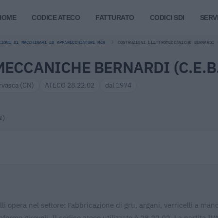
HOME
CODICE ATECO
FATTURATO
CODICI SDI
SERVI
ZIONE DI MACCHINARI ED APPARECCHIATURE NCA
COSTRUZIONI ELETTROMECCANICHE BERNARDI 
CCANICHE BERNARDI (C.E.B.) 
rvasca (CN)
ATECO 28.22.02
dal 1974
N)
li opera nel settore: Fabbricazione di gru, argani, verricelli a mano
taforme girevoli. Il codice ateco utilizzato è 28.22.02. La partita IV