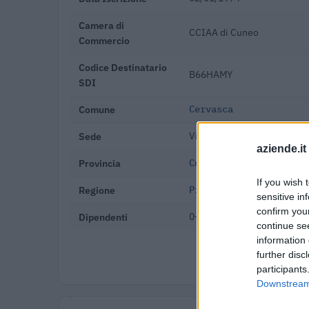
Camera di
CCIAA di Cuneo
Commercio
Codice Destinatario
B66HAMY
SDI
Comune
Cervasca
Sede
Via Cuneo 166, 12010 Cerv
aziende.it
Provincia
Cuneo
If you wish 
Regione
Piemonte
sensitive in
confirm you
Dipendenti
0-9 dipendenti
continue se
information 
Verifica
further disc
participants
Downstream 