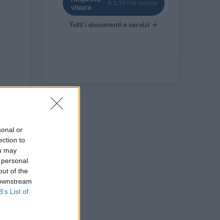
€ 5,39 IVA inclusa
visura
Tutti i documenti e servizi →
sonal or
ection to
ou may
 personal
out of the
 downstream
B’s List of