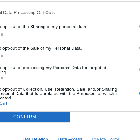
l Data Processing Opt Outs
o opt-out of the Sharing of my personal data.
In
o opt-out of the Sale of my Personal Data.
In
to opt-out of processing my Personal Data for Targeted
ing.
In
o opt-out of Collection, Use, Retention, Sale, and/or Sharing
ersonal Data that Is Unrelated with the Purposes for which it
lected.
Out
cumenti e servizi disponibili →
CONFIRM
Data Deletion
Data Access
Privacy Policy