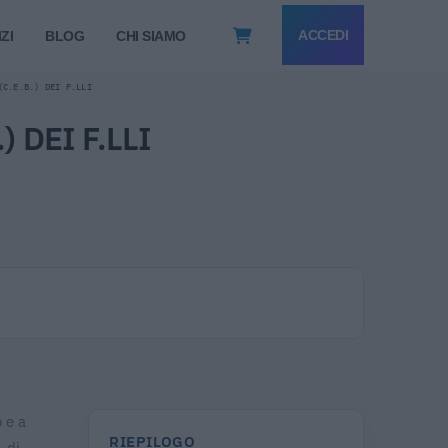
ACCEDI
ZI
BLOG
CHI SIAMO
(C.E.B.) DEI F.LLI
DEI F.LLI
 e a
RIEPILOGO
A di