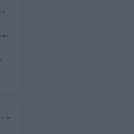
uro
euro
o
ore in