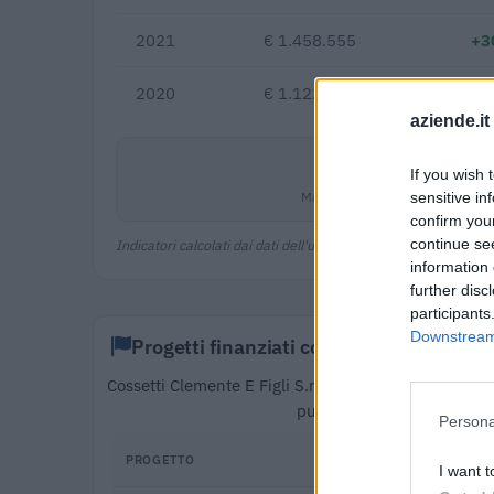
2021
€ 1.458.555
+3
2020
€ 1.122.076
aziende.it
1,2%
If you wish 
Margine netto
sensitive in
confirm you
continue se
Indicatori calcolati dai dati dell'ultimo bilancio disponibile.
information 
further disc
participants
Downstream 
Progetti finanziati con fondi europei
Cossetti Clemente E Figli S.r.l. risulta beneficiaria 
pubblico di 7.356 euro (
Persona
PROGETTO
I want t