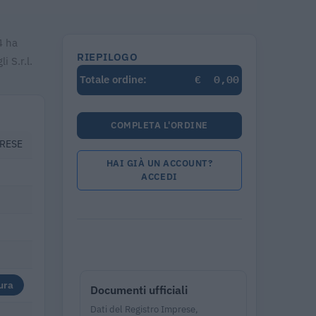
4 ha
RIEPILOGO
 S.r.l.
€
0,00
Totale ordine:
COMPLETA L'ORDINE
PRESE
HAI GIÀ UN ACCOUNT?
ACCEDI
ura
Documenti ufficiali
Dati del Registro Imprese,