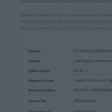
Dati economici relativi al bilancio 2024. Fonte: Registro 
Cossetti Clemente E Figli S.r.l. opera nel settore: Im
registrato ricavi per 1.567.840 euro. Il codice ATECO 
ha la sua sede in Via Guardie 1, 14043, Castelnuovo 
Settore
ATTIVITÀ DI SUPPORTO 
Attività
Imballaggio e confezion
Codice Ateco
82.92.1
Ragione Sociale
Cossetti Clemente E Figli
Natura Giuridica
SOCIETA' A RESPONSABI
Partita IVA
00071640056
Codice Fiscale
00071640056