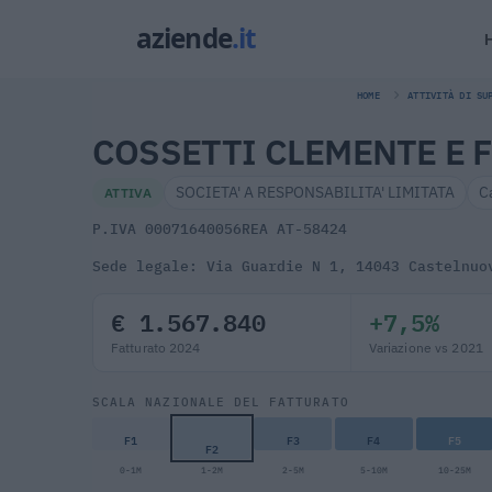
HOME
ATTIVITÀ DI SU
COSSETTI CLEMENTE E FI
SOCIETA' A RESPONSABILITA' LIMITATA
C
ATTIVA
P.IVA 00071640056
REA AT-58424
Sede legale: Via Guardie N 1, 14043 Castelnuo
€ 1.567.840
+7,5%
Fatturato 2024
Variazione vs 2021
SCALA NAZIONALE DEL FATTURATO
F1
F3
F4
F5
F2
0-1M
1-2M
2-5M
5-10M
10-25M