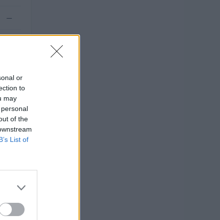
—
—
sonal or
ection to
ou may
 personal
out of the
 downstream
B’s List of
ziamento