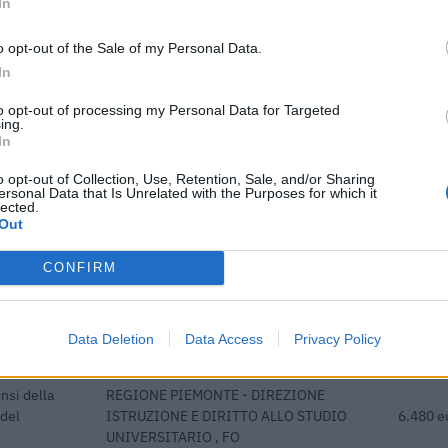
In
 E FIGLI
Ciclo di programmazione 2014-
3.405 euro
2020
o opt-out of the Sale of my Personal Data.
Ciclo di programmazione 2014-
In
e
2.000 euro
2020
to opt-out of processing my Personal Data for Targeted
ing.
Ciclo di programmazione 2007-
1.951 euro
In
2013
o opt-out of Collection, Use, Retention, Sale, and/or Sharing
gni progetto e' verificabile sul portale OpenCoesione. Dati aggiornati al 2026-08-02
ersonal Data that Is Unrelated with the Purposes for which it
lected.
Out
CONFIRM
di 19 aiuti o contributi pubblici per un totale di 1.111.979 euro (20
Data Deletion
Data Access
Privacy Policy
ENTE CONCEDENTE
IMPORT
nsi della
REGIONE PIEMONTE - DIREZIONE
 del
ISTRUZIONE E DIRITTO ALLO STUDIO
6.480 e
UNIVERSITARIO , FO