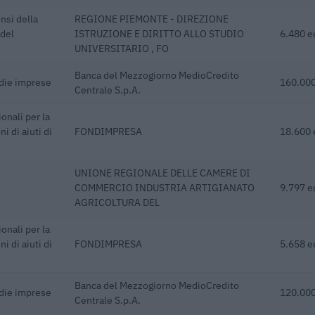
nsi della
REGIONE PIEMONTE - DIREZIONE
 del
ISTRUZIONE E DIRITTO ALLO STUDIO
6.480 e
UNIVERSITARIO , FO
Banca del Mezzogiorno MedioCredito
edie imprese
160.000
Centrale S.p.A.
onali per la
i di aiuti di
FONDIMPRESA
18.600 
UNIONE REGIONALE DELLE CAMERE DI
COMMERCIO INDUSTRIA ARTIGIANATO
9.797 e
AGRICOLTURA DEL
onali per la
i di aiuti di
FONDIMPRESA
5.658 e
Banca del Mezzogiorno MedioCredito
edie imprese
120.000
Centrale S.p.A.