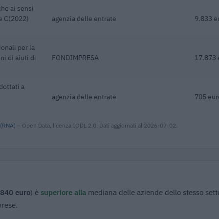
he ai sensi
ne C(2022)
agenzia delle entrate
9.833 e
onali per la
i di aiuti di
FONDIMPRESA
17.873 
dottati a
agenzia delle entrate
705 eur
 (RNA)
– Open Data, licenza IODL 2.0. Dati aggiornati al 2026-07-02.
.840 euro
) è
superiore alla
mediana delle aziende dello stesso sett
prese.