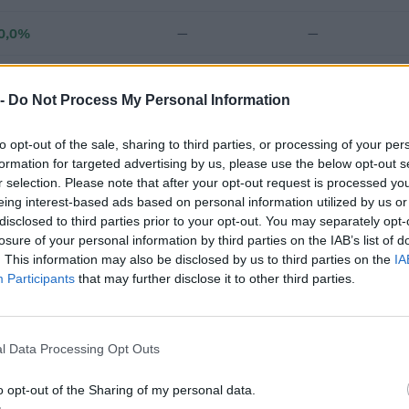
0,0%
—
—
—
—
—
 -
Do Not Process My Personal Information
€ 261.307
to opt-out of the sale, sharing to third parties, or processing of your per
Fatturato per dipendente
formation for targeted advertising by us, please use the below opt-out s
r selection. Please note that after your opt-out request is processed y
eing interest-based ads based on personal information utilized by us or
disclosed to third parties prior to your opt-out. You may separately opt-
losure of your personal information by third parties on the IAB’s list of
. This information may also be disclosed by us to third parties on the
IA
Participants
that may further disclose it to other third parties.
di 3 progetti finanziati con fondi europei / di coesione per un finan
cicli di programmazione 2007-2013, 2014-2020).
l Data Processing Opt Outs
FINANZIAMENTO
CICLO
PUBBLICO
o opt-out of the Sharing of my personal data.