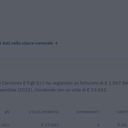
 i dati nella visura camerale →
 Clemente E Figli S.r.l. ha registrato un fatturato di € 1.567.84
isponibile (2021), chiudendo con un utile di € 19.042.
Δ%
UTILE/PERDITA
DIPENDENTI
CAPI
€ 19.042
6
€ 10
s 2021