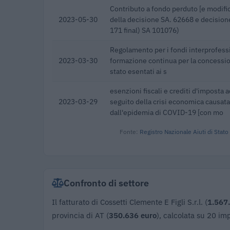
Contributo a fondo perduto [e modific
2023-05-30
della decisione SA. 62668 e decisio
171 final) SA 101076)
Regolamento per i fondi interprofessi
2023-03-30
formazione continua per la concession
stato esentati ai s
esenzioni fiscali e crediti d'imposta a
2023-03-29
seguito della crisi economica causata
dall'epidemia di COVID-19 [con mo
Fonte:
Registro Nazionale Aiuti di Stato
Confronto di settore
Il fatturato di Cossetti Clemente E Figli S.r.l. (
1.567
provincia di AT (
350.636 euro
), calcolata su 20 im