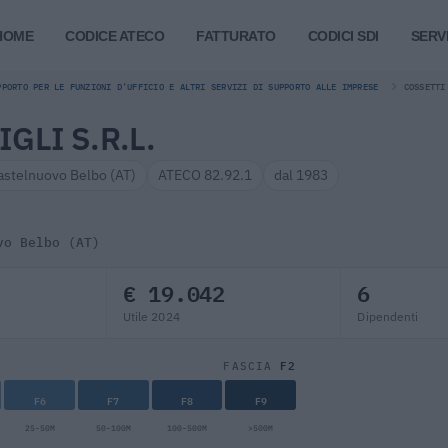
HOME
CODICE ATECO
FATTURATO
CODICI SDI
SERVI
PPORTO PER LE FUNZIONI D'UFFICIO E ALTRI SERVIZI DI SUPPORTO ALLE IMPRESE
COSSETTI
GLI S.R.L.
astelnuovo Belbo (AT)
ATECO 82.92.1
dal 1983
vo Belbo (AT)
€ 19.042
6
Utile 2024
Dipendenti
F2
FASCIA
F6
F7
F8
F9
25-50M
50-100M
100-500M
>500M