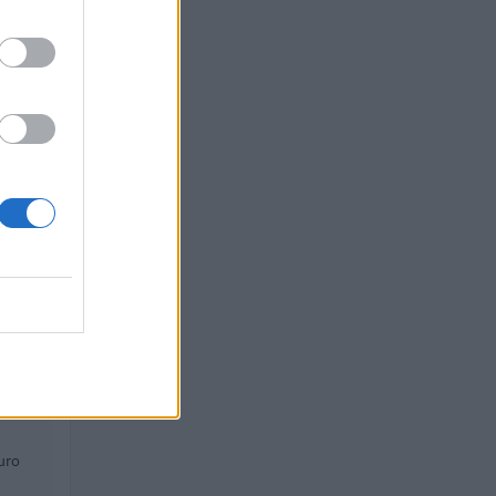
.
20–2026).
O
uro