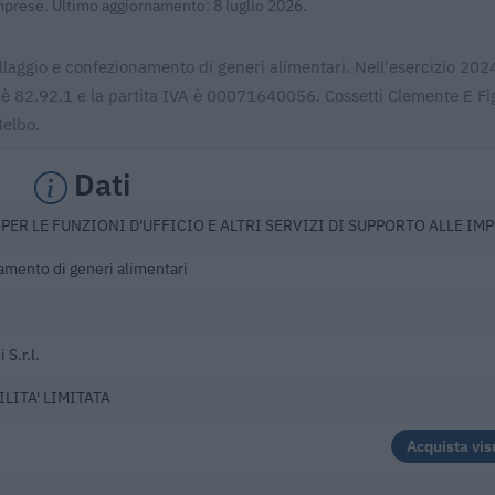
Imprese. Ultimo aggiornamento: 8 luglio 2026.
ballaggio e confezionamento di generi alimentari. Nell'esercizio 202
è 82.92.1 e la partita IVA è 00071640056. Cossetti Clemente E Figli
Belbo.
Dati
PER LE FUNZIONI D'UFFICIO E ALTRI SERVIZI DI SUPPORTO ALLE IM
amento di generi alimentari
 S.r.l.
LITA' LIMITATA
Acquista vis