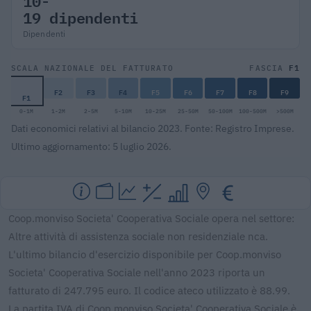
10-
19 dipendenti
Dipendenti
F1
SCALA NAZIONALE DEL FATTURATO
FASCIA
F2
F3
F4
F5
F6
F7
F8
F9
F1
0-1M
1-2M
2-5M
5-10M
10-25M
25-50M
50-100M
100-500M
>500M
Dati economici relativi al bilancio 2023. Fonte: Registro Imprese.
Ultimo aggiornamento: 5 luglio 2026.
Coop.monviso Societa' Cooperativa Sociale opera nel settore:
Altre attività di assistenza sociale non residenziale nca.
L'ultimo bilancio d'esercizio disponibile per Coop.monviso
Societa' Cooperativa Sociale nell'anno 2023 riporta un
fatturato di 247.795 euro. Il codice ateco utilizzato è 88.99.
La partita IVA di Coop.monviso Societa' Cooperativa Sociale è