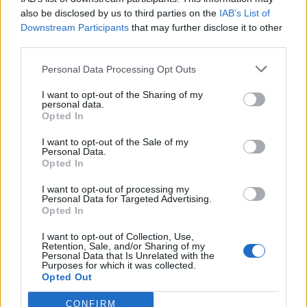
calcolata su 16 imprese.
also be disclosed by us to third parties on the
IAB’s List of
Downstream Participants
that may further disclose it to other
Elaborazione sui bilanci depositati (Registro Imprese). Mediana per
third parties.
divisione ATECO e provincia.
Personal Data Processing Opt Outs
I want to opt-out of the Sharing of my
personal data.
Opted In
Dove si trova
I want to opt-out of the Sale of my
Personal Data.
Indirizzo:
Piazza Biancani 23-24, 12100
Opted In
Comune:
Cuneo
I want to opt-out of processing my
Personal Data for Targeted Advertising.
Opted In
Provincia:
Cuneo
I want to opt-out of Collection, Use,
Regione:
Piemonte
Retention, Sale, and/or Sharing of my
Personal Data that Is Unrelated with the
Purposes for which it was collected.
Opted Out
CONFIRM