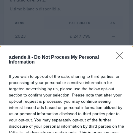
Ultimo bilancio disponibile.
ANNO
FATTURATO
Δ%
2023
€ 247.795
—
0,2%
aziende.it -
Do Not Process My Personal
Information
Margine netto
If you wish to opt-out of the sale, sharing to third parties, or
Indicatori calcolati dai dati dell'ultimo bilancio disponibile.
processing of your personal or sensitive information for
targeted advertising by us, please use the below opt-out
section to confirm your selection. Please note that after your
opt-out request is processed you may continue seeing
Confronto di settore
interest-based ads based on personal information utilized by
us or personal information disclosed to third parties prior to
Il fatturato di Coop.monviso Societa' Cooperativa Sociale
your opt-out. You may separately opt-out of the further
(
247.795 euro
) è
inferiore alla
mediana delle aziende
disclosure of your personal information by third parties on the
dello stesso settore in provincia di CN (
862.704 euro
),
IAB’s list of downstream participants. This information may