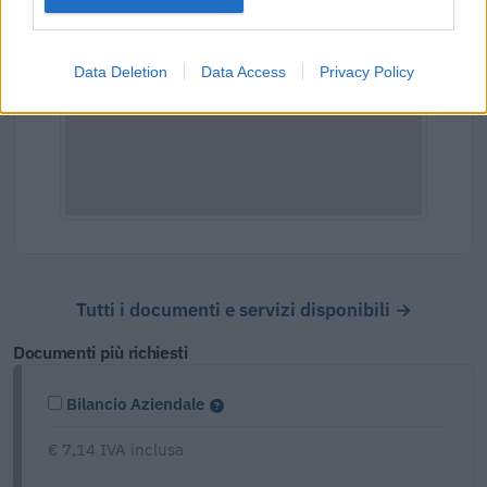
Data Deletion
Data Access
Privacy Policy
Tutti i documenti e servizi disponibili →
Documenti più richiesti
Bilancio Aziendale
€ 7,14 IVA inclusa