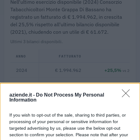
Nell'ultimo esercizio disponibile (2024) Consorzio
Tabacchicoltori Monte Grappa Di Bassano ha
registrato un fatturato di € 1.994.962, in crescita
del 25,5% rispetto all'ultimo bilancio disponibile
(2021), chiudendo con un utile di € 61.672.
Ultimi 3 bilanci disponibili.
ANNO
FATTURATO
Δ%
2024
€ 1.994.962
+25,5%
vs 2021
2021
€ 1.589.485
+42,2%
aziende.it -
Do Not Process My Personal
2020
€ 1.117.975
—
Information
If you wish to opt-out of the sale, sharing to third parties, or
3,1%
processing of your personal or sensitive information for
targeted advertising by us, please use the below opt-out
Margine netto
section to confirm your selection. Please note that after your