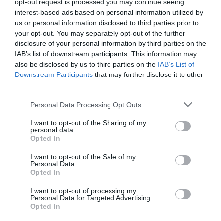
opt-out request is processed you may continue seeing
Indicatori calcolati dai dati dell'ultimo bilancio disponibile.
interest-based ads based on personal information utilized by
us or personal information disclosed to third parties prior to
your opt-out. You may separately opt-out of the further
disclosure of your personal information by third parties on the
Confronto di settore
IAB’s list of downstream participants. This information may
also be disclosed by us to third parties on the
IAB’s List of
Il fatturato di Consorzio Tabacchicoltori Monte Grappa Di
Downstream Participants
that may further disclose it to other
Bassano (
1.994.962 euro
) è
superiore alla
mediana delle
third parties.
aziende dello stesso settore in provincia di VI (
377.110
Personal Data Processing Opt Outs
euro
), calcolata su 70 imprese.
I want to opt-out of the Sharing of my
Elaborazione sui bilanci depositati (Registro Imprese). Mediana per
personal data.
divisione ATECO e provincia.
Opted In
I want to opt-out of the Sale of my
Personal Data.
Opted In
Dove si trova
I want to opt-out of processing my
Personal Data for Targeted Advertising.
Opted In
Indirizzo:
Via Divisione Julia 2, 36061