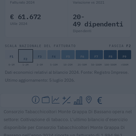
Fatturato 2024
Variazione vs 2021
€ 61.672
20-
49 dipendenti
Utile 2024
Dipendenti
F2
SCALA NAZIONALE DEL FATTURATO
FASCIA
F1
F3
F4
F5
F6
F7
F8
F9
F2
0-1M
1-2M
2-5M
5-10M
10-25M
25-50M
50-100M
100-500M
>500M
Dati economici relativi al bilancio 2024. Fonte: Registro Imprese.
Ultimo aggiornamento: 5 luglio 2026.
Consorzio Tabacchicoltori Monte Grappa Di Bassano opera nel
settore: Coltivazione di tabacco. L'ultimo bilancio d'esercizio
disponibile per Consorzio Tabacchicoltori Monte Grappa Di
Bassano nell'anno 2024 riporta un fatturato di 1.994.962