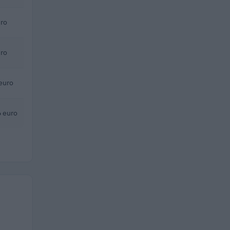
ro
ro
euro
 euro