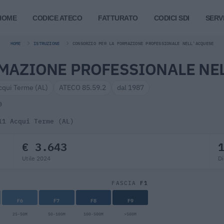
HOME
CODICE ATECO
FATTURATO
CODICI SDI
SERVI
HOME
ISTRUZIONE
CONSORZIO PER LA FORMAZIONE PROFESSIONALE NELL'ACQUESE
MAZIONE PROFESSIONALE NE
cqui Terme (AL)
ATECO 85.59.2
dal 1987
0
11 Acqui Terme (AL)
€ 3.643
Utile 2024
Di
F1
FASCIA
F6
F7
F8
F9
25-50M
50-100M
100-500M
>500M