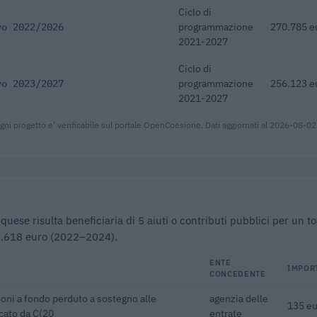
Ciclo di
vo 2022/2026
programmazione
270.785 e
2021-2027
Ciclo di
vo 2023/2027
programmazione
256.123 e
2021-2027
gni progetto e' verificabile sul portale OpenCoesione. Dati aggiornati al 2026-08-02
ese risulta beneficiaria di 5 aiuti o contributi pubblici per un to
.618 euro (2022–2024).
ENTE
IMPOR
CONCEDENTE
oni a fondo perduto a sostegno alle
agenzia delle
135 eu
cato da C(20
entrate