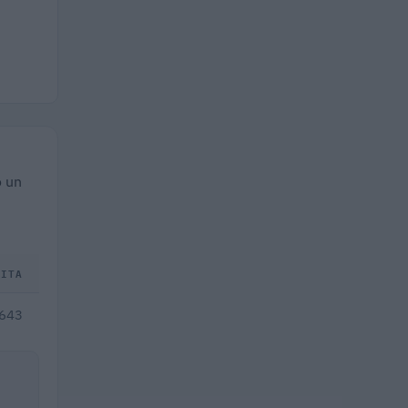
o un
DITA
.643