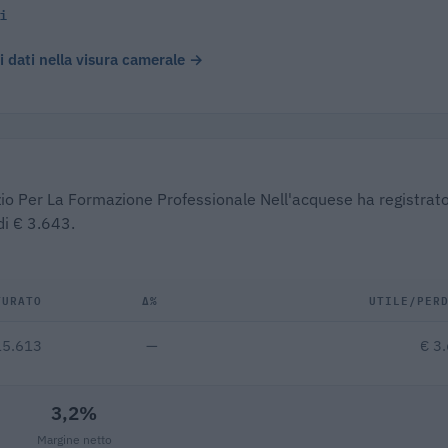
i
 i dati nella visura camerale →
zio Per La Formazione Professionale Nell'acquese ha registrat
di € 3.643.
TURATO
Δ%
UTILE/PER
15.613
—
€ 3
3,2%
Margine netto