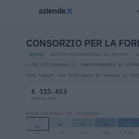
CONSORZIO PER LA FOR
SOCIETA' A RESPONSABILITA' LIMITATA
A
ATTIVA
P.IVA 01333560066
C.F. 90003920064
REA AL-17399
Sede legale: Via Principato Di Seborga 6, 150
€ 115.613
Fatturato 2024
SCALA NAZIONALE DEL FATTURATO
F2
F3
F4
F5
F1
0-1M
1-2M
2-5M
5-10M
10-25M