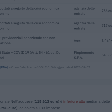
adottati a seguito della crisi economica
agenzia delle
786 eu
con mo
entrate
adottati a seguito della crisi economica
agenzia delle
717 eu
con mo
entrate
i previdenziali per aziende che non
inps
1.424 
razione
i Stato – COVID 19 (Artt. 54 - 61 del DL
Finpiemonte
64.556
del
S.P.A.
 (RNA)
– Open Data, licenza IODL 2.0. Dati aggiornati al 2026-07-02.
ionale Nell'acquese (
115.613 euro
) è
inferiore alla
mediana delle
.758 euro
), calcolata su 33 imprese.