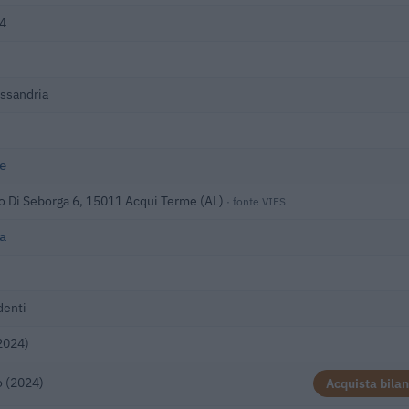
4
ssandria
e
to Di Seborga 6, 15011 Acqui Terme (AL)
· fonte VIES
a
denti
2024)
o (2024)
Acquista bilan