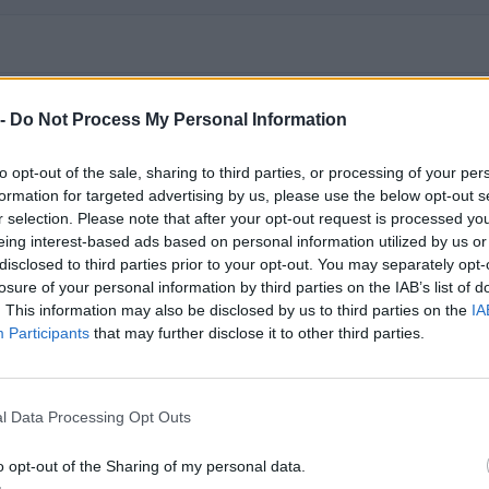
 -
Do Not Process My Personal Information
to opt-out of the sale, sharing to third parties, or processing of your per
uese risulta beneficiaria di 90 progetti finanziati con fondi europ
formation for targeted advertising by us, please use the below opt-out s
10.304.109 euro (cicli di programmazione 2014-2020, 2021-2027)
r selection. Please note that after your opt-out request is processed y
eing interest-based ads based on personal information utilized by us or
FINANZIA
CICLO
PUBBLICO
disclosed to third parties prior to your opt-out. You may separately opt-
losure of your personal information by third parties on the IAB’s list of
 Istruzione, il Sistema Duale
Ciclo di
. This information may also be disclosed by us to third parties on the
IA
/2020 PERCORSI SCOLASTICI
programmazione
411.840 e
Participants
that may further disclose it to other third parties.
2014-2020
Ciclo di
riennale in materia di
programmazione
411.840 e
l Data Processing Opt Outs
2024
2014-2020
o opt-out of the Sharing of my personal data.
Ciclo di