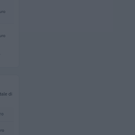
uro
uro
.
tale di
TO
ro