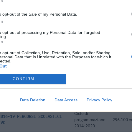
In
vo 2022/2026
programmazione
396.921 e
2021-2027
o opt-out of the Sale of my Personal Data.
go di istruzione e
Ciclo di
In
 PERCORSI SCOLASTICI
programmazione
310.200 e
2014-2020
to opt-out of processing my Personal Data for Targeted
ing.
In
 Istruzione, il Sistema Duale
Ciclo di
/2020 PERCORSI SCOLASTICI
programmazione
308.880 e
o opt-out of Collection, Use, Retention, Sale, and/or Sharing
2014-2020
ersonal Data that Is Unrelated with the Purposes for which it
lected.
Out
a programmazione triennale in
Ciclo di
riodo 2019/2022 Dotazione
programmazione
308.880 e
2014-2020
CONFIRM
Ciclo di
riennale in materia di
programmazione
308.880 e
2023
Data Deletion
Data Access
Privacy Policy
2014-2020
Ciclo di
2016-19 PERCORSI SCOLASTICI
programmazione
296.100 e
IVO
2014-2020