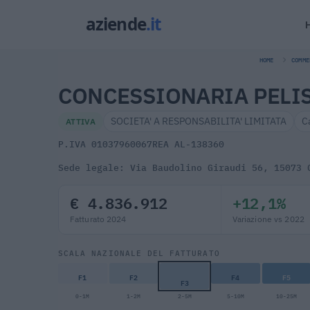
HOME
COMME
CONCESSIONARIA PELIS
SOCIETA' A RESPONSABILITA' LIMITATA
C
ATTIVA
P.IVA 01037960067
REA AL-138360
Sede legale: Via Baudolino Giraudi 56, 15073 
€ 4.836.912
+12,1%
Fatturato 2024
Variazione vs 2022
SCALA NAZIONALE DEL FATTURATO
F1
F2
F4
F5
F3
0-1M
1-2M
2-5M
5-10M
10-25M