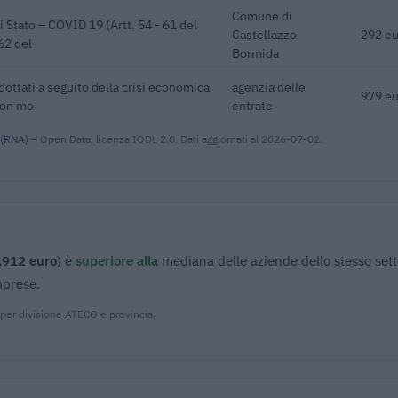
Comune di
i Stato – COVID 19 (Artt. 54 - 61 del
Castellazzo
292 eu
62 del
Bormida
adottati a seguito della crisi economica
agenzia delle
979 eu
con mo
entrate
 (RNA)
– Open Data, licenza IODL 2.0. Dati aggiornati al 2026-07-02.
.912 euro
) è
superiore alla
mediana delle aziende dello stesso sett
mprese.
 per divisione ATECO e provincia.