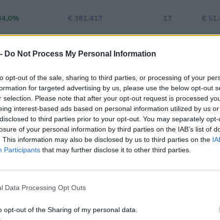
34,0%
€ 381.417
17
€ 51
—
—
—
 -
Do Not Process My Personal Information
€ 284.524
to opt-out of the sale, sharing to third parties, or processing of your per
Fatturato per dipendente
formation for targeted advertising by us, please use the below opt-out s
r selection. Please note that after your opt-out request is processed y
eing interest-based ads based on personal information utilized by us or
disclosed to third parties prior to your opt-out. You may separately opt-
losure of your personal information by third parties on the IAB’s list of
. This information may also be disclosed by us to third parties on the
IA
Participants
that may further disclose it to other third parties.
i 10 aiuti o contributi pubblici per un totale di 87.347 euro (2021–
l Data Processing Opt Outs
ENTE CONCEDENTE
IMPOR
 previdenziali per l'assunzione di
o opt-out of the Sharing of my personal data.
inps
4.846 
5 L. 178/