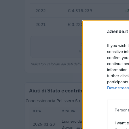
2022
€ 4.315.239
+
2021
€ 3.220.808
aziende.it
12,3%
If you wish 
Margine netto
sensitive in
confirm you
continue se
Indicatori calcolati dai dati dell'ultimo bilancio disponibile.
information 
further disc
participants
Downstream 
Aiuti di Stato e contributi pubblici
Concessionaria Pelissero S.r.l. risulta beneficiaria d
Persona
DATA
MISURA
Esonero dal versamento dei contributi
I want t
2026-01-28
giovani lavoratori ( art. 1 comma 10-1