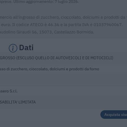
Imprese. Ultimo aggiornamento: 7 luglio 2026.
mercio all'ingrosso di zucchero, cioccolato, dolciumi e prodotti da 
12 euro. Il codice ATECO è 46.36 e la partita IVA è 01037960067.
 Baudolino Giraudi 56, 15073, Castellazzo Bormida.
Dati
GROSSO (ESCLUSO QUELLO DI AUTOVEICOLI E DI MOTOCICLI)
so di zucchero, cioccolato, dolciumi e prodotti da forno
sero S.r.l.
SABILITA' LIMITATA
Acquista vis