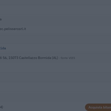
a
.pelisserosrl.it
ida
di 56, 15073 Castellazzo Bormida (AL)
· fonte VIES
)
4)
Acquista bilan