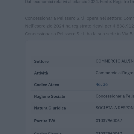
Dati economici relativi al bilancio 2024. Fonte: Registro 
Concessionaria Pelissero S.r.l. opera nel settore: Com
Nell'esercizio 2024 ha registrato ricavi per 4.836.9
Concessionaria Pelissero S.r.l. ha la sua sede in Via
Settore
COMMERCIO ALL'IN
Attività
Commercio all'ingros
Codice Ateco
46.36
Ragione Sociale
Concessionaria Pelis
Natura Giuridica
SOCIETA' A RESPON
Partita IVA
01037960067
Codice Fiscale
01037960067