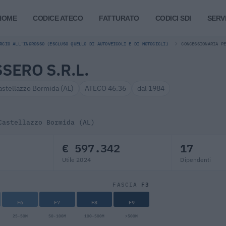
HOME
CODICE ATECO
FATTURATO
CODICI SDI
SERVI
RCIO ALL'INGROSSO (ESCLUSO QUELLO DI AUTOVEICOLI E DI MOTOCICLI)
CONCESSIONARIA P
SERO S.R.L.
astellazzo Bormida (AL)
ATECO 46.36
dal 1984
Castellazzo Bormida (AL)
€ 597.342
17
Utile 2024
Dipendenti
F3
FASCIA
F6
F7
F8
F9
25-50M
50-100M
100-500M
>500M