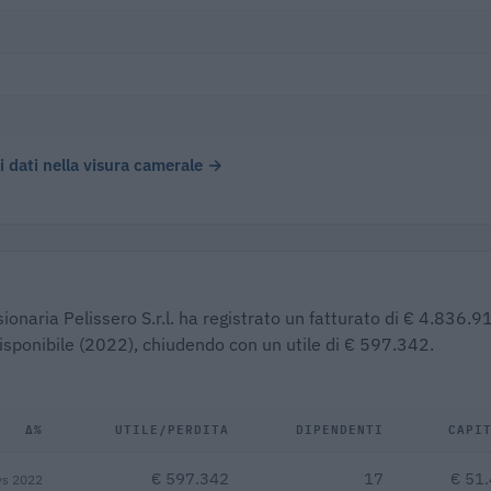
)
 i dati nella visura camerale →
onaria Pelissero S.r.l. ha registrato un fatturato di € 4.836.91
disponibile (2022), chiudendo con un utile di € 597.342.
Δ%
UTILE/PERDITA
DIPENDENTI
CAPI
€ 597.342
17
€ 51
vs 2022