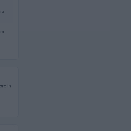
ro
ro
ore in