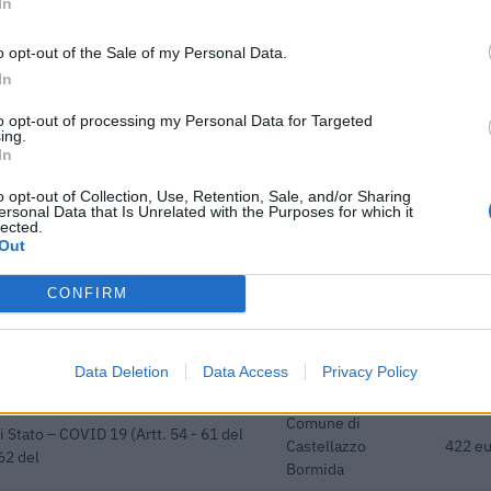
In
ori con almeno cinquant'anni d'età
INPS
1.320 
o opt-out of the Sale of my Personal Data.
donne di q
In
 previdenziali per l'assunzione di
inps
1.279 
to opt-out of processing my Personal Data for Targeted
5 L. 178/
ing.
In
tivo" [decisione su SA.100155 e
agenzia delle
9.420 
0.6.22) ai sensi
entrate
o opt-out of Collection, Use, Retention, Sale, and/or Sharing
ersonal Data that Is Unrelated with the Purposes for which it
lected.
oni a fondo perduto a sostegno alle
agenzia delle
37.080
Out
cato da C(20
entrate
che ai sensi della decisione SA. 62668
agenzia delle
CONFIRM
26.936
1076)
entrate
adottati a seguito della crisi economica
agenzia delle
4.774 
Data Deletion
Data Access
Privacy Policy
con mo
entrate
Comune di
i Stato – COVID 19 (Artt. 54 - 61 del
Castellazzo
422 eu
62 del
Bormida