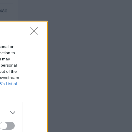
.480
—
sonal or
ection to
ou may
 personal
out of the
 downstream
B’s List of
2026).
TO
euro