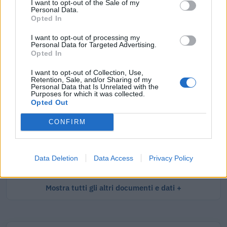
I want to opt-out of the Sale of my
Tutti i documenti e servizi disponibili →
Personal Data.
Opted In
Documenti più richiesti
I want to opt-out of processing my
Personal Data for Targeted Advertising.
Visure Camerali - Società di Persone
Opted In
€ 5,39 IVA inclusa
I want to opt-out of Collection, Use,
Retention, Sale, and/or Sharing of my
Personal Data that Is Unrelated with the
Purposes for which it was collected.
Opted Out
Visure Camerali - Storico Società di Persone
CONFIRM
€ 6,98 IVA inclusa
Data Deletion
Data Access
Privacy Policy
Mostra tutti gli altri documenti e dati