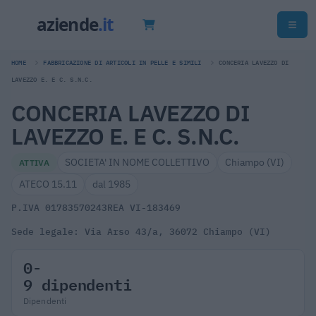
HOME
FABBRICAZIONE DI ARTICOLI IN PELLE E SIMILI
CONCERIA LAVEZZO DI
LAVEZZO E. E C. S.N.C.
CONCERIA LAVEZZO DI
LAVEZZO E. E C. S.N.C.
SOCIETA' IN NOME COLLETTIVO
Chiampo (VI)
ATTIVA
ATECO 15.11
dal 1985
P.IVA 01783570243
REA VI-183469
Sede legale: Via Arso 43/a, 36072 Chiampo (VI)
0-
9 dipendenti
Dipendenti