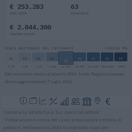
€ 253.283
63
Utile 2024
Dipendenti
€ 2.044.300
Capitale sociale
F5
SCALA NAZIONALE DEL FATTURATO
FASCIA
F1
F2
F3
F4
F6
F7
F8
F9
F5
0-1M
1-2M
2-5M
5-10M
10-25M
25-50M
50-100M
100-500M
>500M
Dati economici relativi al bilancio 2024. Fonte: Registro Imprese.
Ultimo aggiornamento: 7 luglio 2026.
Conceria La Veneta S.p.a. S.u. opera nel settore:
"Preparazione e concia del cuoio; preparazione e tintura di
pellicce". Nell'esercizio 2024 ha registrato ricavi per