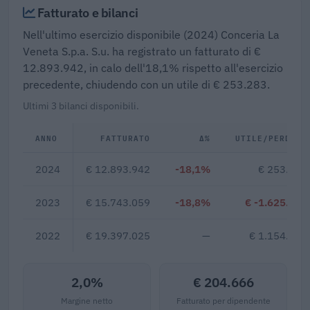
Fatturato e bilanci
Nell'ultimo esercizio disponibile (2024) Conceria La
Veneta S.p.a. S.u. ha registrato un fatturato di €
12.893.942, in calo dell'18,1% rispetto all'esercizio
precedente, chiudendo con un utile di € 253.283.
Ultimi 3 bilanci disponibili.
ANNO
FATTURATO
Δ%
UTILE/PERDITA
2024
€ 12.893.942
-18,1%
€ 253.283
2023
€ 15.743.059
-18,8%
€ -1.625.047
2022
€ 19.397.025
—
€ 1.154.902
2,0%
€ 204.666
Margine netto
Fatturato per dipendente