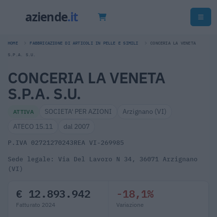
HOME
FABBRICAZIONE DI ARTICOLI IN PELLE E SIMILI
CONCERIA LA VENETA
S.P.A. S.U.
CONCERIA LA VENETA
S.P.A. S.U.
SOCIETA' PER AZIONI
Arzignano (VI)
ATTIVA
ATECO 15.11
dal 2007
P.IVA 02721270243
REA VI-269985
Sede legale: Via Del Lavoro N 34, 36071 Arzignano
(VI)
€ 12.893.942
-18,1%
Fatturato 2024
Variazione