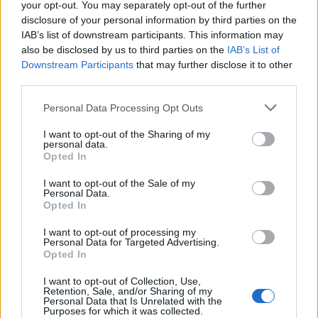
inps
your opt-out. You may separately opt-out of the further
6.571 euro
disclosure of your personal information by third parties on the
IAB’s list of downstream participants. This information may
2025-01-27
also be disclosed by us to third parties on the
IAB’s List of
BANDO FIERE INTERNAZIONALI - ANNO 2024
Downstream Participants
that may further disclose it to other
(24FI)
third parties.
Camera di Commercio, Industria, Artigianato e
Agricoltura di Vicenza
Personal Data Processing Opt Outs
2.000 euro
I want to opt-out of the Sharing of my
personal data.
2025-01-25
Opted In
Esonero dal versamento dei contributi previdenziali
per nuove assunzioni/trasformazioni a tempo
I want to opt-out of the Sale of my
Personal Data.
indeterminato nel bienni
Opted In
inps
6.238 euro
I want to opt-out of processing my
Personal Data for Targeted Advertising.
Opted In
2023-11-24
TCF: Garanzie sui prestiti per PMI e piccole
I want to opt-out of Collection, Use,
imprese a media capitalizzazione
Retention, Sale, and/or Sharing of my
Personal Data that Is Unrelated with the
Banca del Mezzogiorno MedioCredito Centrale S.p.A.
Purposes for which it was collected.