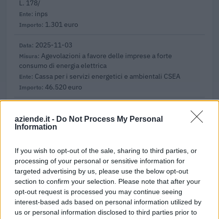
L. 178/
inps
1.301 euro
2025-11-03
Agevolazioni a favore delle imprese a forte
consumo di energia elettrica
Cassa per i servizi energetici e ambientali CSEA
46.520 euro
2025-03-20
Esonero dal versamento dei contributi previdenziali
aziende.it -
Do Not Process My Personal
Information
per nuove assunzioni/trasformazioni a tempo
indeterminato nel bienni
inps
If you wish to opt-out of the sale, sharing to third parties, or
4.653 euro
processing of your personal or sensitive information for
targeted advertising by us, please use the below opt-out
2025-01-30
section to confirm your selection. Please note that after your
Esonero dal versamento dei contributi previdenziali
opt-out request is processed you may continue seeing
per l'assunzione di giovani lavoratori ( art. 1 comma 10-15
interest-based ads based on personal information utilized by
L. 178/
us or personal information disclosed to third parties prior to