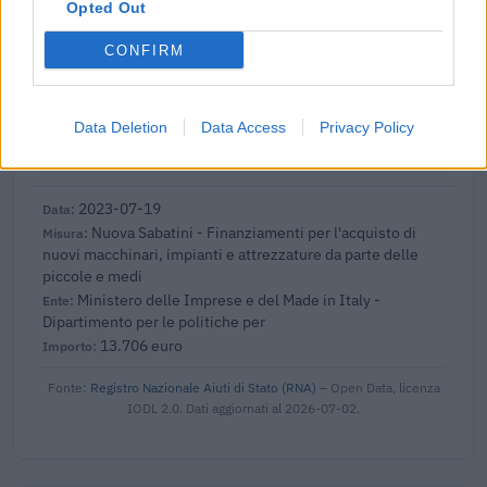
501.239 euro
Opted Out
2023-10-31
CONFIRM
Decreto interministeriale 30 dicembre 2021 -
Fondo a sostegno dell'industria conciaria
Invitalia - Agenzia nazionale per l'attrazione degli
Data Deletion
Data Access
Privacy Policy
investimenti e lo sviluppo
100.000 euro
2023-07-19
Nuova Sabatini - Finanziamenti per l'acquisto di
nuovi macchinari, impianti e attrezzature da parte delle
piccole e medi
Ministero delle Imprese e del Made in Italy -
Dipartimento per le politiche per
13.706 euro
Fonte:
Registro Nazionale Aiuti di Stato (RNA)
– Open Data, licenza
IODL 2.0. Dati aggiornati al 2026-07-02.