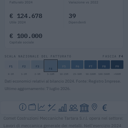
Fatturato 2024
Variazione vs 2022
€ 124.678
39
Utile 2024
Dipendenti
€ 100.000
Capitale sociale
F4
SCALA NAZIONALE DEL FATTURATO
FASCIA
F1
F2
F3
F5
F6
F7
F8
F9
F4
0-1M
1-2M
2-5M
5-10M
10-25M
25-50M
50-100M
100-500M
>500M
Dati economici relativi al bilancio 2024. Fonte: Registro Imprese.
Ultimo aggiornamento: 7 luglio 2026.
Comet Costruzioni Meccaniche Tartara S.r.l. opera nel settore:
Lavori di meccanica generale dei metalli. Nell'esercizio 2024