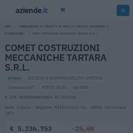
HOME
FABBRICAZIONE DI PRODOTTI IN METALLO (ESCLUSI MACCHINARI E
ATTREZZATURE)
COMET COSTRUZIONI MECCANICHE TARTARA S.R.L.
COMET COSTRUZIONI
MECCANICHE TARTARA
S.R.L.
SOCIETA' A RESPONSABILITA' LIMITATA
ATTIVA
Cantarana (AT)
ATECO 25.53
dal 2006
P.IVA 01381050051
REA AT-112361
Sede legale: Regione Millefiori 11, 14010 Cantarana
(AT)
€ 5.236.753
-25,6%