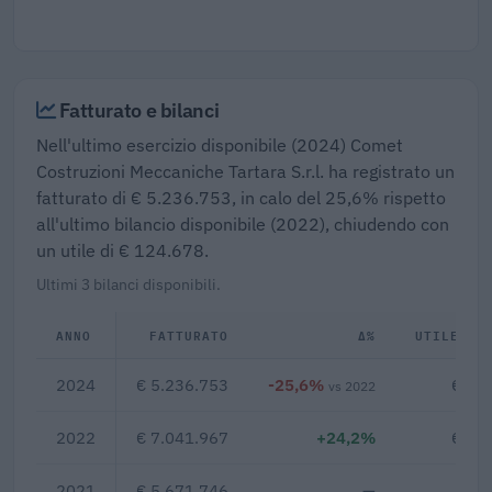
Fatturato e bilanci
Nell'ultimo esercizio disponibile (2024) Comet
Costruzioni Meccaniche Tartara S.r.l. ha registrato un
fatturato di € 5.236.753, in calo del 25,6% rispetto
all'ultimo bilancio disponibile (2022), chiudendo con
un utile di € 124.678.
Ultimi 3 bilanci disponibili.
ANNO
FATTURATO
Δ%
UTILE/PE
2024
€ 5.236.753
-25,6%
€ 12
vs 2022
2022
€ 7.041.967
+24,2%
€ 41
2021
€ 5.671.746
—