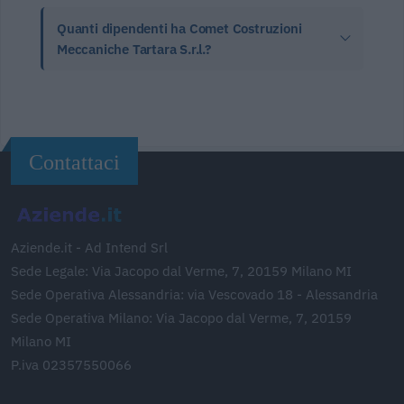
Quanti dipendenti ha Comet Costruzioni
Meccaniche Tartara S.r.l.?
Contattaci
Aziende.it - Ad Intend Srl
Sede Legale: Via Jacopo dal Verme, 7, 20159 Milano MI
Sede Operativa Alessandria: via Vescovado 18 - Alessandria
Sede Operativa Milano: Via Jacopo dal Verme, 7, 20159
Milano MI
P.iva 02357550066