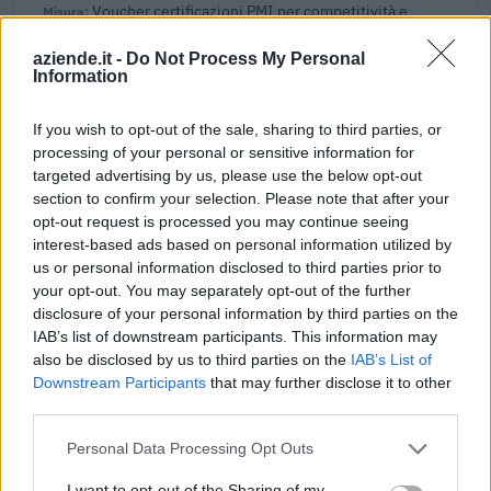
Voucher certificazioni PMI per competitività e
sostenibilità
UNIONE REGIONALE DELLE CAMERE DI COMMERCIO
aziende.it -
Do Not Process My Personal
Information
INDUSTRIA ARTIGIANATO AGRICOLTURA DEL
8.400 euro
If you wish to opt-out of the sale, sharing to third parties, or
2025-11-21
processing of your personal or sensitive information for
Regolamento per i fondi interprofessionali per la
targeted advertising by us, please use the below opt-out
formazione continua per la concessioni di aiuti di stato
section to confirm your selection. Please note that after your
esentati ai s
opt-out request is processed you may continue seeing
Fonditalia
interest-based ads based on personal information utilized by
57.143 euro
us or personal information disclosed to third parties prior to
your opt-out. You may separately opt-out of the further
2025-07-23
disclosure of your personal information by third parties on the
Regolamento per i fondi interprofessionali per la
IAB’s list of downstream participants. This information may
formazione continua per la concessioni di aiuti di stato
also be disclosed by us to third parties on the
IAB’s List of
esentati ai s
Downstream Participants
that may further disclose it to other
Fonditalia
third parties.
42.000 euro
Personal Data Processing Opt Outs
2025-07-23
I want to opt-out of the Sharing of my