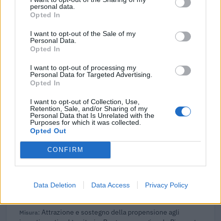
Regolamento per i fondi interprofessionali per la
personal data.
formazione continua per la concessioni di aiuti di stato
Opted In
esentati ai s
Fonditalia
I want to opt-out of the Sale of my
Personal Data.
42.000 euro
Opted In
2025-07-23
I want to opt-out of processing my
Personal Data for Targeted Advertising.
Regolamento per i fondi interprofessionali per la
Opted In
formazione continua per la concessioni di aiuti di stato
esentati ai s
I want to opt-out of Collection, Use,
Fonditalia
Retention, Sale, and/or Sharing of my
Personal Data that Is Unrelated with the
42.000 euro
Purposes for which it was collected.
Opted Out
2025-05-12
Bando per l’erogazione di contributi rivolti ai datori
CONFIRM
di lavoro
Agenzia Piemonte Lavoro
12.000 euro
Data Deletion
Data Access
Privacy Policy
2024-06-28
Attrazione e sostegno della propensione agli