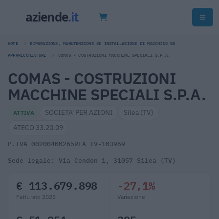
HOME
RIPARAZIONE, MANUTENZIONE ED INSTALLAZIONE DI MACCHINE ED
APPARECCHIATURE
COMAS - COSTRUZIONI MACCHINE SPECIALI S.P.A.
COMAS - COSTRUZIONI
MACCHINE SPECIALI S.P.A.
SOCIETA' PER AZIONI
Silea (TV)
ATTIVA
ATECO 33.20.09
P.IVA 00200400265
REA TV-103969
Sede legale: Via Cendon 1, 31057 Silea (TV)
€ 113.679.898
-27,1%
Fatturato 2025
Variazione