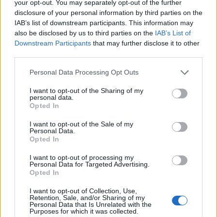
your opt-out. You may separately opt-out of the further
inps
disclosure of your personal information by third parties on the
37.912 euro
IAB’s list of downstream participants. This information may
also be disclosed by us to third parties on the
IAB’s List of
2024-10-25
Downstream Participants
that may further disclose it to other
Credito d'imposta formazione 4.0
third parties.
Agenzia delle Entrate
2.970 euro
Personal Data Processing Opt Outs
2023-04-07
I want to opt-out of the Sharing of my
personal data.
esenzioni fiscali e crediti d'imposta adottati a
Opted In
seguito della crisi economica causata dall'epidemia di
COVID-19 [con mo
I want to opt-out of the Sale of my
agenzia delle entrate
Personal Data.
Opted In
13.792 euro
I want to opt-out of processing my
Fonte:
Registro Nazionale Aiuti di Stato (RNA)
– Open Data, licenza
Personal Data for Targeted Advertising.
IODL 2.0. Dati aggiornati al 2026-07-02.
Opted In
I want to opt-out of Collection, Use,
Retention, Sale, and/or Sharing of my
Personal Data that Is Unrelated with the
Purposes for which it was collected.
Confronto di settore