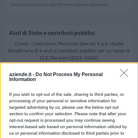
Indicatori calcolati dai dati dell'ultimo bilancio disponibile.
Aiuti di Stato e contributi pubblici
Comas - Costruzioni Macchine Speciali S.p.a. risulta
beneficiaria di 4 aiuti o contributi pubblici per un totale di
113.756 euro (2023–2026).
2026-01-28
aziende.it -
Do Not Process My Personal
Esonero dal versamento dei contributi previdenziali
Information
per l'assunzione di giovani lavoratori ( art. 1 comma 10-15
L. 178/
If you wish to opt-out of the sale, sharing to third parties, or
inps
processing of your personal or sensitive information for
59.082 euro
targeted advertising by us, please use the below opt-out
section to confirm your selection. Please note that after your
2025-01-31
opt-out request is processed you may continue seeing
Esonero dal versamento dei contributi previdenziali
interest-based ads based on personal information utilized by
per l'assunzione di giovani lavoratori ( art. 1 comma 10-15
us or personal information disclosed to third parties prior to
L. 178/