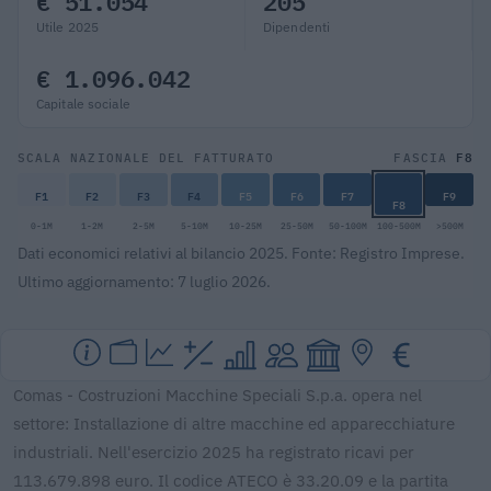
€ 51.054
205
Utile 2025
Dipendenti
€ 1.096.042
Capitale sociale
F8
SCALA NAZIONALE DEL FATTURATO
FASCIA
F1
F2
F3
F4
F5
F6
F7
F9
F8
0-1M
1-2M
2-5M
5-10M
10-25M
25-50M
50-100M
100-500M
>500M
Dati economici relativi al bilancio 2025. Fonte: Registro Imprese.
Ultimo aggiornamento: 7 luglio 2026.
Comas - Costruzioni Macchine Speciali S.p.a. opera nel
settore: Installazione di altre macchine ed apparecchiature
industriali. Nell'esercizio 2025 ha registrato ricavi per
113.679.898 euro. Il codice ATECO è 33.20.09 e la partita