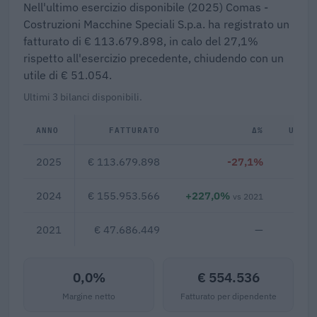
Nell'ultimo esercizio disponibile (2025) Comas -
Costruzioni Macchine Speciali S.p.a. ha registrato un
fatturato di € 113.679.898, in calo del 27,1%
rispetto all'esercizio precedente, chiudendo con un
utile di € 51.054.
Ultimi 3 bilanci disponibili.
ANNO
FATTURATO
Δ%
UTIL
2025
€ 113.679.898
-27,1%
2024
€ 155.953.566
+227,0%
€ 
vs 2021
2021
€ 47.686.449
—
0,0%
€ 554.536
Margine netto
Fatturato per dipendente