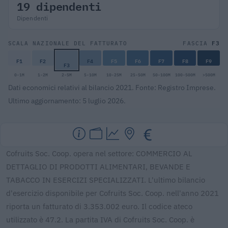
19 dipendenti
Dipendenti
F3
SCALA NAZIONALE DEL FATTURATO
FASCIA
F1
F2
F4
F5
F6
F7
F8
F9
F3
0-1M
1-2M
2-5M
5-10M
10-25M
25-50M
50-100M
100-500M
>500M
Dati economici relativi al bilancio 2021. Fonte: Registro Imprese.
Ultimo aggiornamento: 5 luglio 2026.
Cofruits Soc. Coop. opera nel settore: COMMERCIO AL
DETTAGLIO DI PRODOTTI ALIMENTARI, BEVANDE E
TABACCO IN ESERCIZI SPECIALIZZATI. L'ultimo bilancio
d'esercizio disponibile per Cofruits Soc. Coop. nell'anno 2021
riporta un fatturato di 3.353.002 euro. Il codice ateco
utilizzato è 47.2. La partita IVA di Cofruits Soc. Coop. è