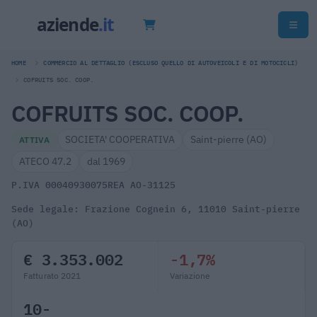
HOME
COMMERCIO AL DETTAGLIO (ESCLUSO QUELLO DI AUTOVEICOLI E DI MOTOCICLI)
COFRUITS SOC. COOP.
COFRUITS SOC. COOP.
SOCIETA' COOPERATIVA
Saint-pierre (AO)
ATTIVA
ATECO 47.2
dal 1969
P.IVA 00040930075
REA AO-31125
Sede legale: Frazione Cognein 6, 11010 Saint-pierre
(AO)
€ 3.353.002
-1,7%
Fatturato 2021
Variazione
10-