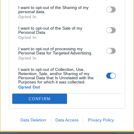
Dove si trova
I want to opt-out of the Sharing of my
personal data.
Opted In
Indirizzo:
Frazione Cognein 6 , 11010
I want to opt-out of the Sale of my
Personal Data.
Comune:
Saint-Pierre
Opted In
Provincia:
Aosta
I want to opt-out of processing my
Personal Data for Targeted Advertising.
Regione:
Valle d'Aosta
Opted In
I want to opt-out of Collection, Use,
Retention, Sale, and/or Sharing of my
Personal Data that Is Unrelated with the
Purposes for which it was collected.
Opted Out
CONFIRM
Data Deletion
Data Access
Privacy Policy