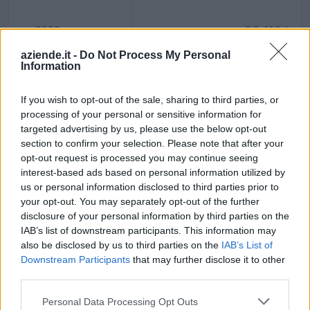
2020
€ 3.410.659
aziende.it -
Do Not Process My Personal
2019
€ 3.254.326
Information
If you wish to opt-out of the sale, sharing to third parties, or
processing of your personal or sensitive information for
targeted advertising by us, please use the below opt-out
Confronto di settore
section to confirm your selection. Please note that after your
opt-out request is processed you may continue seeing
Il fatturato di Cofruits Soc. Coop. (
3.353.002 euro
) è
interest-based ads based on personal information utilized by
superiore alla
mediana delle aziende dello stesso settore
us or personal information disclosed to third parties prior to
in provincia di AO (
969.854 euro
), calcolata su 104
your opt-out. You may separately opt-out of the further
imprese.
disclosure of your personal information by third parties on the
IAB’s list of downstream participants. This information may
Elaborazione sui bilanci depositati (Registro Imprese). Mediana per
also be disclosed by us to third parties on the
IAB’s List of
divisione ATECO e provincia.
Downstream Participants
that may further disclose it to other
third parties.
Personal Data Processing Opt Outs