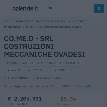
HOME
FABBRICAZIONE DI PRODOTTI IN METALLO (ESCLUSI MACCHINARI E
ATTREZZATURE)
CO.ME.O - SRL COSTRUZIONI MECCANICHE OVADESI
CO.ME.O - SRL
COSTRUZIONI
MECCANICHE OVADESI
SOCIETA' A RESPONSABILITA' LIMITATA
ATTIVA
Ovada (AL)
ATECO 25.11
dal 1989
P.IVA 01380820066
REA AL-157196
Sede legale: Via Molare 66/c, 15076 Ovada (AL)
€ 2.205.331
-25,0%
Fatturato 2024
Variazione