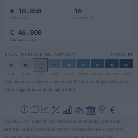
€ 18.858
16
Utile 2024
Dipendenti
€ 46.800
Capitale sociale
F3
SCALA NAZIONALE DEL FATTURATO
FASCIA
F1
F2
F4
F5
F6
F7
F8
F9
F3
0-1M
1-2M
2-5M
5-10M
10-25M
25-50M
50-100M
100-500M
>500M
Dati economici relativi al bilancio 2024. Fonte: Registro Imprese.
Ultimo aggiornamento: 8 luglio 2026.
Co.me.o - Srl Costruzioni Meccaniche Ovadesi opera nel
settore: Fabbricazione di strutture metalliche e di parti di
strutture. Nell'esercizio 2024 ha registrato ricavi per