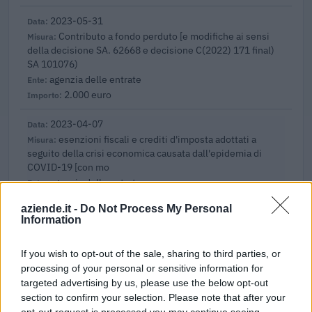
2023-05-31
Contributo a fondo perduto [e modifiche ai sensi
della decisione SA. 62668 e decisione C(2022) 171 final)
SA 101076)
agenzia delle entrate
2.000 euro
2023-04-07
esenzioni fiscali e crediti d'imposta adottati a
seguito della crisi economica causata dall'epidemia di
COVID-19 [con mo
agenzia delle entrate
4.767 euro
aziende.it -
Do Not Process My Personal
Information
2022-09-13
Avviso pubblico ISI 2020 (d.lgs 81/2008 e d.l.
If you wish to opt-out of the sale, sharing to third parties, or
34/2020)
processing of your personal or sensitive information for
INAIL - Direzione Centrale Prevenzione
targeted advertising by us, please use the below opt-out
117.216 euro
section to confirm your selection. Please note that after your