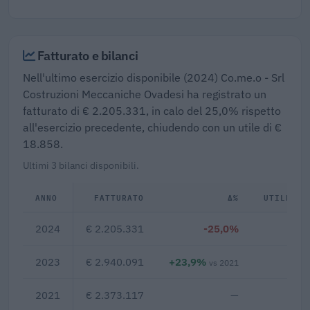
Fatturato e bilanci
Nell'ultimo esercizio disponibile (2024) Co.me.o - Srl
Costruzioni Meccaniche Ovadesi ha registrato un
fatturato di € 2.205.331, in calo del 25,0% rispetto
all'esercizio precedente, chiudendo con un utile di €
18.858.
Ultimi 3 bilanci disponibili.
ANNO
FATTURATO
Δ%
UTILE/PE
2024
€ 2.205.331
-25,0%
€ 1
2023
€ 2.940.091
+23,9%
€ 5
vs 2021
2021
€ 2.373.117
—