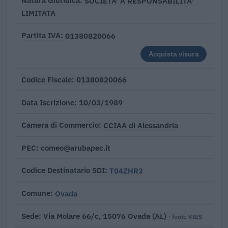
SOCIETA' A RESPONSABILITA'
Natura Giuridica
LIMITATA
01380820066
Partita IVA
Acquista visura
01380820066
Codice Fiscale
10/03/1989
Data Iscrizione
CCIAA di Alessandria
Camera di Commercio
comeo@arubapec.it
PEC
T04ZHR3
Codice Destinatario SDI
Ovada
Comune
Via Molare 66/c, 15076 Ovada (AL)
Sede
· fonte VIES