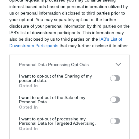
opt-out request is processed you may continue seeing
2022-08-05
interest-based ads based on personal information utilized by
Regolamento per i fondi interprofessionali per la
us or personal information disclosed to third parties prior to
formazione continua per la concessioni di aiuti di stato
your opt-out. You may separately opt-out of the further
esentati ai s
disclosure of your personal information by third parties on the
Fapi - Fondo Formazione PMI
IAB’s list of downstream participants. This information may
1.638 euro
also be disclosed by us to third parties on the
IAB’s List of
Downstream Participants
that may further disclose it to other
2021-12-27
third parties.
GARANZIA DEL FONDO A VALERE SULLA SEZIONE
SPECIALE DI CUI ALL’ARTICOLO 56 DEL DECRETO-LEGGE
Personal Data Processing Opt Outs
DEL 17 MARZO 2020 N. 18
Banca del Mezzogiorno MedioCredito Centrale S.p.A.
I want to opt-out of the Sharing of my
43.649 euro
personal data.
Opted In
2021-12-10
I want to opt-out of the Sale of my
esenzioni fiscali e crediti d'imposta adottati a
Personal Data.
seguito della crisi economica causata dall'epidemia di
Opted In
COVID-19 [con mo
I want to opt-out of processing my
agenzia delle entrate
Personal Data for Targeted Advertising.
8.990 euro
Opted In