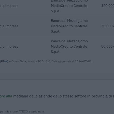
Banca del Mezzogiorno
edie imprese
MedioCredito Centrale
120.000
S.p.A.
Banca del Mezzogiorno
edie imprese
MedioCredito Centrale
30.000 
S.p.A.
Banca del Mezzogiorno
edie imprese
MedioCredito Centrale
80.000 
S.p.A.
 (RNA)
– Open Data, licenza IODL 2.0. Dati aggiornati al 2026-07-02.
ore alla
mediana delle aziende dello stesso settore in provincia di
 per divisione ATECO e provincia.