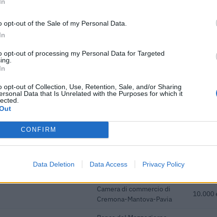
In
Banca del Mezzogiorno
o opt-out of the Sale of my Personal Data.
edie imprese
MedioCredito Centrale
112.000
In
S.p.A.
to opt-out of processing my Personal Data for Targeted
Banca del Mezzogiorno
ing.
edie imprese
MedioCredito Centrale
25.000 
In
S.p.A.
o opt-out of Collection, Use, Retention, Sale, and/or Sharing
i previdenziali per nuove
ersonal Data that Is Unrelated with the Purposes for which it
inps
5.154 e
lected.
ndeterminato nel bienni
Out
i previdenziali per nuove
inps
5.507 e
CONFIRM
ndeterminato nel bienni
Banca del Mezzogiorno
edie imprese
MedioCredito Centrale
80.000 
Data Deletion
Data Access
Privacy Policy
S.p.A.
Camera di commercio di
10.000 
Cremona-Mantova-Pavia