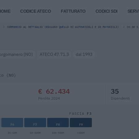
HOME
CODICE ATECO
FATTURATO
CODICI SDI
SERVI
COMMERCIO AL DETTAGLIO (ESCLUSO QUELLO DI AUTOVEICOLI E DI MOTOCICLI)
CO.BE S
orgomanero (NO)
ATECO 47.71.3
dal 1993
ro (NO)
€ 62.434
35
Perdita 2024
Dipendenti
F3
FASCIA
F6
F7
F8
F9
25-50M
50-100M
100-500M
>500M