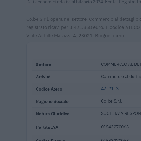
Dati economici relativi al bilancio 2024. Fonte: Registro 
Co.be S.r.l. opera nel settore: Commercio al dettaglio
registrato ricavi per 3.421.868 euro. Il codice ATECO 
Viale Achille Marazza 4, 28021, Borgomanero.
Settore
COMMERCIO AL DET
Attività
Commercio al dettagl
Codice Ateco
47.71.3
Ragione Sociale
Co.be S.r.l.
Natura Giuridica
SOCIETA' A RESPON
Partita IVA
01543270068
Codice Fiscale
01543270068