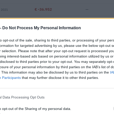
€ -36.952
—
s 2021
—
—
—
 -
Do Not Process My Personal Information
€ 97.768
to opt-out of the sale, sharing to third parties, or processing of your per
Fatturato per dipendente
formation for targeted advertising by us, please use the below opt-out s
r selection. Please note that after your opt-out request is processed y
eing interest-based ads based on personal information utilized by us or
disclosed to third parties prior to your opt-out. You may separately opt-
losure of your personal information by third parties on the IAB’s list of
. This information may also be disclosed by us to third parties on the
IA
Participants
that may further disclose it to other third parties.
buti pubblici per un totale di 2.166.484 euro (2020–2026).
l Data Processing Opt Outs
ENTE CONCEDENTE
IMPORT
i previdenziali per nuove
o opt-out of the Sharing of my personal data.
inps
2.674 e
ndeterminato nel bienni