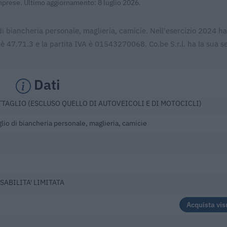
Imprese. Ultimo aggiornamento: 8 luglio 2026.
 di biancheria personale, maglieria, camicie. Nell'esercizio 2024 ha
è 47.71.3 e la partita IVA è 01543270068. Co.be S.r.l. ha la sua s
Dati
TAGLIO (ESCLUSO QUELLO DI AUTOVEICOLI E DI MOTOCICLI)
io di biancheria personale, maglieria, camicie
SABILITA' LIMITATA
Acquista vis