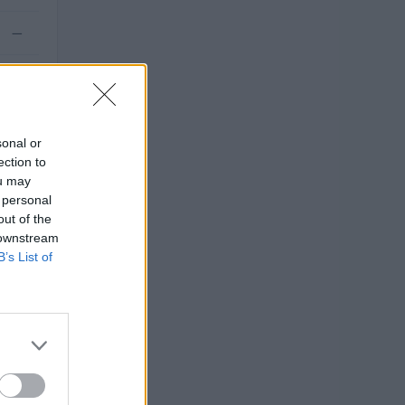
—
—
sonal or
ection to
ou may
 personal
out of the
 downstream
B’s List of
O
uro