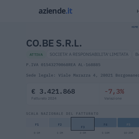
HOME
CO.BE S.R.L.
SOCIETA' A RESPONSABILITA' LIMITATA
B
ATTIVA
P.IVA 01543270068
REA AL-168885
Sede legale: Viale Marazza 4, 28021 Borgomane
€ 3.421.868
-7,3%
Fatturato 2024
Variazione
SCALA NAZIONALE DEL FATTURATO
F1
F2
F4
F5
F3
0-1M
1-2M
2-5M
5-10M
10-25M