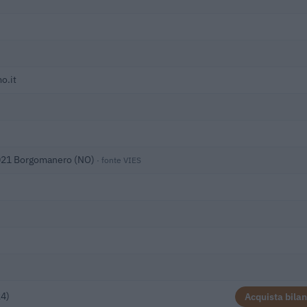
o.it
8021 Borgomanero (NO)
· fonte VIES
24)
Acquista bilan