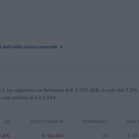
)
 i dati nella visura camerale →
r.l. ha registrato un fatturato di € 3.421.868, in calo del 7,3%
n una perdita di € 62.434.
Δ%
UTILE/PERDITA
DIPENDENTI
CAPI
7,3%
€ -62.434
35
€ 10