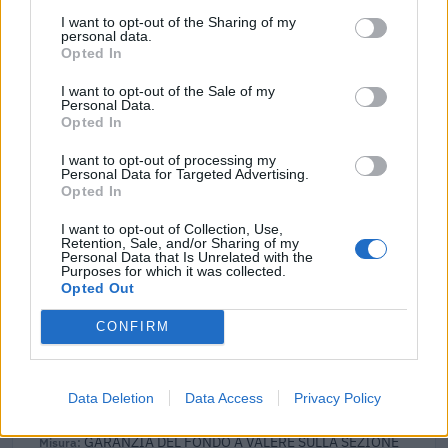
TCF: Garanzie sui prestiti per PMI e piccole
I want to opt-out of the Sharing of my
personal data.
imprese a media capitalizzazione
Opted In
Banca del Mezzogiorno MedioCredito Centrale S.p.A.
50.000 euro
I want to opt-out of the Sale of my
Personal Data.
Opted In
2022-02-19
Esonero dal versamento dei contributi previdenziali
I want to opt-out of processing my
per aziende che non richiedono trattamenti di cassa
Personal Data for Targeted Advertising.
integrazione
Opted In
inps
3.702 euro
I want to opt-out of Collection, Use,
Retention, Sale, and/or Sharing of my
Personal Data that Is Unrelated with the
2022-01-02
Purposes for which it was collected.
Opted Out
GARANZIA DEL FONDO A VALERE SULLA SEZIONE
SPECIALE DI CUI ALL’ARTICOLO 56 DEL DECRETO-LEGGE
CONFIRM
DEL 17 MARZO 2020 N. 18
Banca del Mezzogiorno MedioCredito Centrale S.p.A.
75.804 euro
Data Deletion
Data Access
Privacy Policy
2021-12-27
GARANZIA DEL FONDO A VALERE SULLA SEZIONE