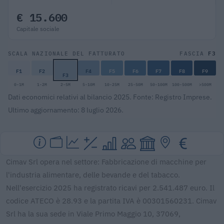
€ 15.600
Capitale sociale
F3
SCALA NAZIONALE DEL FATTURATO
FASCIA
F1
F2
F4
F5
F6
F7
F8
F9
F3
0-1M
1-2M
2-5M
5-10M
10-25M
25-50M
50-100M
100-500M
>500M
Dati economici relativi al bilancio 2025. Fonte: Registro Imprese.
Ultimo aggiornamento: 8 luglio 2026.
Cimav Srl opera nel settore: Fabbricazione di macchine per
l'industria alimentare, delle bevande e del tabacco.
Nell'esercizio 2025 ha registrato ricavi per 2.541.487 euro. Il
codice ATECO è 28.93 e la partita IVA è 00301560231. Cimav
Srl ha la sua sede in Viale Primo Maggio 10, 37069,