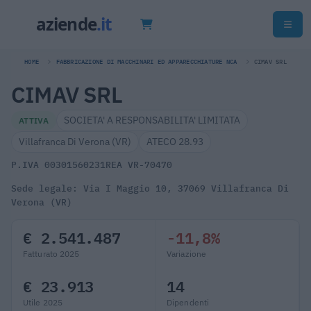
HOME
FABBRICAZIONE DI MACCHINARI ED APPARECCHIATURE NCA
CIMAV SRL
CIMAV SRL
SOCIETA' A RESPONSABILITA' LIMITATA
ATTIVA
Villafranca Di Verona (VR)
ATECO 28.93
P.IVA 00301560231
REA VR-70470
Sede legale: Via I Maggio 10, 37069 Villafranca Di
Verona (VR)
€ 2.541.487
-11,8%
Fatturato 2025
Variazione
€ 23.913
14
Utile 2025
Dipendenti