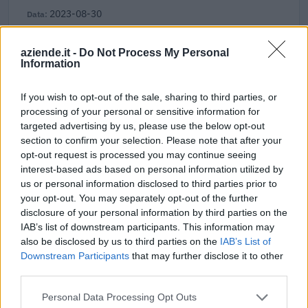
2023-08-30
TCF: Garanzie sui prestiti per PMI e piccole
imprese a media capitalizzazione
aziende.it -
Do Not Process My Personal
Banca del Mezzogiorno MedioCredito Centrale S.p.A.
Information
50.000 euro
If you wish to opt-out of the sale, sharing to third parties, or
2023-05-30
processing of your personal or sensitive information for
Contributo a fondo perduto [e modifiche ai sensi
targeted advertising by us, please use the below opt-out
della decisione SA. 62668 e decisione C(2022) 171 final)
section to confirm your selection. Please note that after your
SA 101076)
opt-out request is processed you may continue seeing
agenzia delle entrate
interest-based ads based on personal information utilized by
18.124 euro
us or personal information disclosed to third parties prior to
your opt-out. You may separately opt-out of the further
2023-03-29
disclosure of your personal information by third parties on the
esenzioni fiscali e crediti d'imposta adottati a
IAB’s list of downstream participants. This information may
seguito della crisi economica causata dall'epidemia di
also be disclosed by us to third parties on the
IAB’s List of
COVID-19 [con mo
Downstream Participants
that may further disclose it to other
agenzia delle entrate
third parties.
9.443 euro
Personal Data Processing Opt Outs
2023-01-20