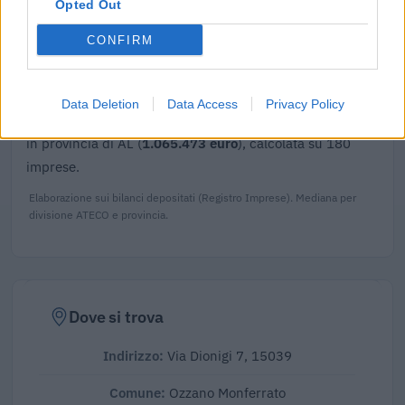
Opted Out
CONFIRM
Confronto di settore
Il fatturato di Ceo Meccanica S.r.l. (
2.010.158 euro
) è
Data Deletion
Data Access
Privacy Policy
superiore alla
mediana delle aziende dello stesso settore
in provincia di AL (
1.065.473 euro
), calcolata su 180
imprese.
Elaborazione sui bilanci depositati (Registro Imprese). Mediana per
divisione ATECO e provincia.
Dove si trova
Indirizzo:
Via Dionigi 7, 15039
Comune:
Ozzano Monferrato