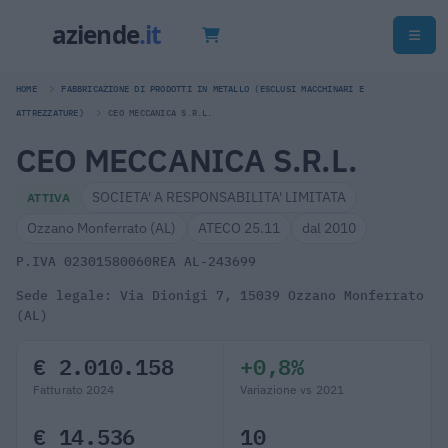
HOME
FABBRICAZIONE DI PRODOTTI IN METALLO (ESCLUSI MACCHINARI E
ATTREZZATURE)
CEO MECCANICA S.R.L.
CEO MECCANICA S.R.L.
SOCIETA' A RESPONSABILITA' LIMITATA
ATTIVA
Ozzano Monferrato (AL)
ATECO 25.11
dal 2010
P.IVA 02301580060
REA AL-243699
Sede legale: Via Dionigi 7, 15039 Ozzano Monferrato
(AL)
€ 2.010.158
+0,8%
Fatturato 2024
Variazione vs 2021
€ 14.536
10