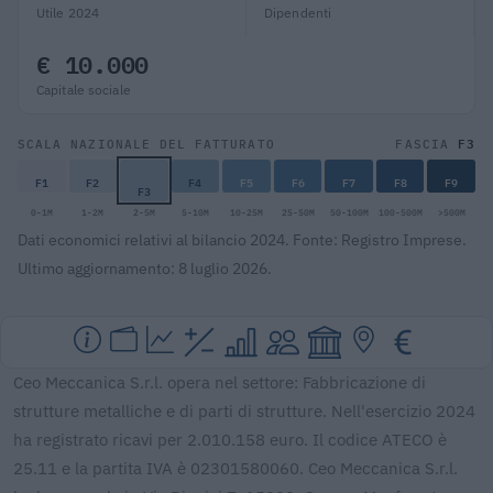
Utile 2024
Dipendenti
€ 10.000
Capitale sociale
F3
SCALA NAZIONALE DEL FATTURATO
FASCIA
F1
F2
F4
F5
F6
F7
F8
F9
F3
0-1M
1-2M
2-5M
5-10M
10-25M
25-50M
50-100M
100-500M
>500M
Dati economici relativi al bilancio 2024. Fonte: Registro Imprese.
Ultimo aggiornamento: 8 luglio 2026.
Ceo Meccanica S.r.l. opera nel settore: Fabbricazione di
strutture metalliche e di parti di strutture. Nell'esercizio 2024
ha registrato ricavi per 2.010.158 euro. Il codice ATECO è
25.11 e la partita IVA è 02301580060. Ceo Meccanica S.r.l.