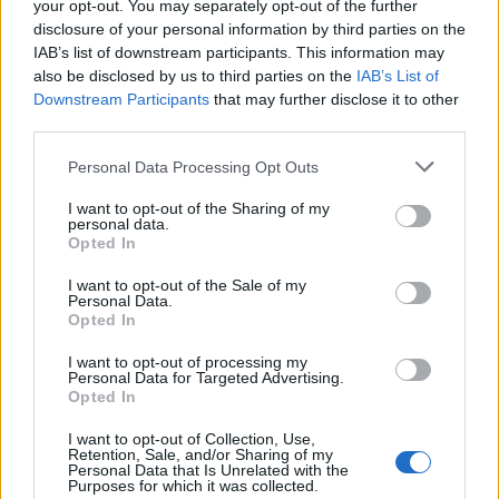
your opt-out. You may separately opt-out of the further
SA 101076)
disclosure of your personal information by third parties on the
agenzia delle entrate
IAB’s list of downstream participants. This information may
11.421 euro
also be disclosed by us to third parties on the
IAB’s List of
Downstream Participants
that may further disclose it to other
2023-03-30
third parties.
esenzioni fiscali e crediti d'imposta adottati a
seguito della crisi economica causata dall'epidemia di
Personal Data Processing Opt Outs
COVID-19 [con mo
I want to opt-out of the Sharing of my
agenzia delle entrate
personal data.
2.139 euro
Opted In
2021-11-24
I want to opt-out of the Sale of my
Personal Data.
esenzioni fiscali e crediti d'imposta adottati a
Opted In
seguito della crisi economica causata dall'epidemia di
COVID-19 [con mo
I want to opt-out of processing my
agenzia delle entrate
Personal Data for Targeted Advertising.
Opted In
115 euro
I want to opt-out of Collection, Use,
Fonte:
Registro Nazionale Aiuti di Stato (RNA)
– Open Data, licenza
Retention, Sale, and/or Sharing of my
IODL 2.0. Dati aggiornati al 2026-07-02.
Personal Data that Is Unrelated with the
Purposes for which it was collected.