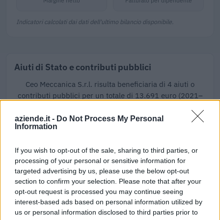
Margine netto
Fatturato per dipendente
Indicatori calcolati dai dati dell'ultimo bilancio disponibile.
Aiuti di Stato e contributi pubblici
Ceo Meccanica S.r.l. risulta beneficiaria di 4 aiuti o
contributi pubblici per un totale di 13.691 euro (2021–
2024).
aziende.it -
Do Not Process My Personal
2024-03-08
Information
Misure fiscali automatiche e sovvenzioni a fondo
perduto a sostegno alle imprese e all'economia (come
If you wish to opt-out of the sale, sharing to third parties, or
modificato da C(20
processing of your personal or sensitive information for
agenzia delle entrate
targeted advertising by us, please use the below opt-out
16 euro
section to confirm your selection. Please note that after your
opt-out request is processed you may continue seeing
2023-05-30
interest-based ads based on personal information utilized by
Contributo a fondo perduto [e modifiche ai sensi
us or personal information disclosed to third parties prior to
della decisione SA. 62668 e decisione C(2022) 171 final)