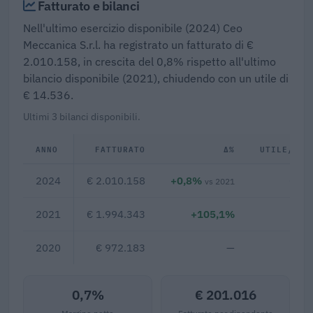
Fatturato e bilanci
Nell'ultimo esercizio disponibile (2024) Ceo
Meccanica S.r.l. ha registrato un fatturato di €
2.010.158, in crescita del 0,8% rispetto all'ultimo
bilancio disponibile (2021), chiudendo con un utile di
€ 14.536.
Ultimi 3 bilanci disponibili.
ANNO
FATTURATO
Δ%
UTILE/PER
2024
€ 2.010.158
+0,8%
€ 14
vs 2021
2021
€ 1.994.343
+105,1%
2020
€ 972.183
—
0,7%
€ 201.016