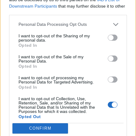
2023-04-03
Downstream Participants
that may further disclose it to other
esenzioni fiscali e crediti d'imposta adottati a
third parties.
seguito della crisi economica causata dall'epidemia di
COVID-19 [con mo
Personal Data Processing Opt Outs
agenzia delle entrate
2.775 euro
I want to opt-out of the Sharing of my
personal data.
Opted In
2021-01-25
Emergenza COVID-19: interventi a sostegno delle
I want to opt-out of the Sale of my
imprese della provincia di Alessandria.
Personal Data.
Opted In
Camera di commercio di Alessandria-Asti
1.957 euro
I want to opt-out of processing my
Personal Data for Targeted Advertising.
Fonte:
Registro Nazionale Aiuti di Stato (RNA)
– Open Data, licenza
Opted In
IODL 2.0. Dati aggiornati al 2026-07-02.
I want to opt-out of Collection, Use,
Retention, Sale, and/or Sharing of my
Personal Data that Is Unrelated with the
Purposes for which it was collected.
Opted Out
Confronto di settore
CONFIRM
Il fatturato di Centro Sl S.r.l. (
1.217.102 euro
) è