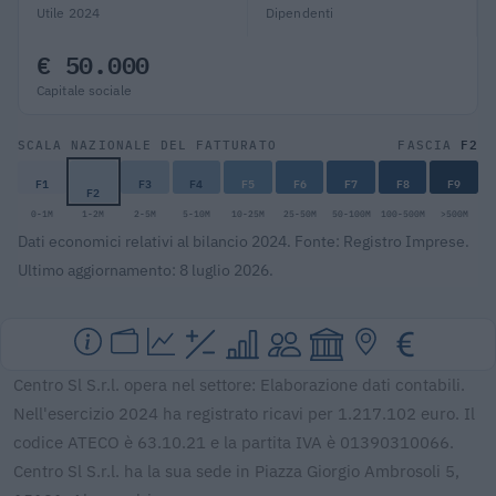
Utile 2024
Dipendenti
€ 50.000
Capitale sociale
F2
SCALA NAZIONALE DEL FATTURATO
FASCIA
F1
F3
F4
F5
F6
F7
F8
F9
F2
0-1M
1-2M
2-5M
5-10M
10-25M
25-50M
50-100M
100-500M
>500M
Dati economici relativi al bilancio 2024. Fonte: Registro Imprese.
Ultimo aggiornamento: 8 luglio 2026.
Centro Sl S.r.l. opera nel settore: Elaborazione dati contabili.
Nell'esercizio 2024 ha registrato ricavi per 1.217.102 euro. Il
codice ATECO è 63.10.21 e la partita IVA è 01390310066.
Centro Sl S.r.l. ha la sua sede in Piazza Giorgio Ambrosoli 5,