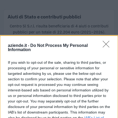
Aiuti di Stato e contributi pubblici
Centro Sl S.r.l. risulta beneficiaria di 4 aiuti o contributi
pubblici per un totale di 22.204 euro (2021–2026).
2026-04-27
aziende.it -
Do Not Process My Personal
Incentivo per l'assunzione di lavoratori con almeno
Information
cinquant'anni d'età disoccupati da oltre dodici mesi e di
donne di q
If you wish to opt-out of the sale, sharing to third parties, or
INPS
processing of your personal or sensitive information for
3.240 euro
targeted advertising by us, please use the below opt-out
section to confirm your selection. Please note that after your
2023-05-30
opt-out request is processed you may continue seeing
Contributo a fondo perduto [e modifiche ai sensi
interest-based ads based on personal information utilized by
della decisione SA. 62668 e decisione C(2022) 171 final)
us or personal information disclosed to third parties prior to
SA 101076)
your opt-out. You may separately opt-out of the further
agenzia delle entrate
disclosure of your personal information by third parties on the
14.233 euro
IAB’s list of downstream participants. This information may
also be disclosed by us to third parties on the
IAB’s List of