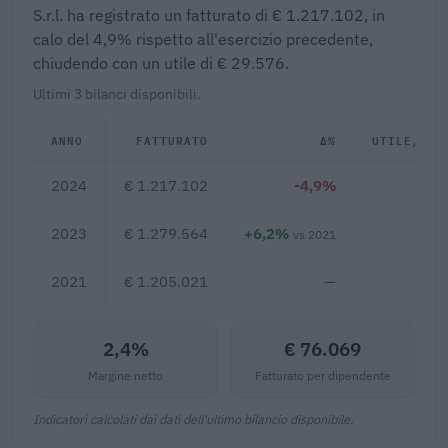
S.r.l. ha registrato un fatturato di € 1.217.102, in
calo del 4,9% rispetto all'esercizio precedente,
chiudendo con un utile di € 29.576.
Ultimi 3 bilanci disponibili.
ANNO
FATTURATO
Δ%
UTILE/PER
2024
€ 1.217.102
-4,9%
€ 29
2023
€ 1.279.564
+6,2%
€ 62
vs 2021
2021
€ 1.205.021
—
2,4%
€ 76.069
Margine netto
Fatturato per dipendente
Indicatori calcolati dai dati dell'ultimo bilancio disponibile.