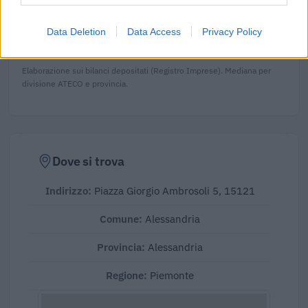
superiore alla
mediana delle aziende dello stesso settore
in provincia di AL (
325.112 euro
), calcolata su 43
Data Deletion
Data Access
Privacy Policy
imprese.
Elaborazione sui bilanci depositati (Registro Imprese). Mediana per
divisione ATECO e provincia.
Dove si trova
Indirizzo:
Piazza Giorgio Ambrosoli 5, 15121
Comune:
Alessandria
Provincia:
Alessandria
Regione:
Piemonte