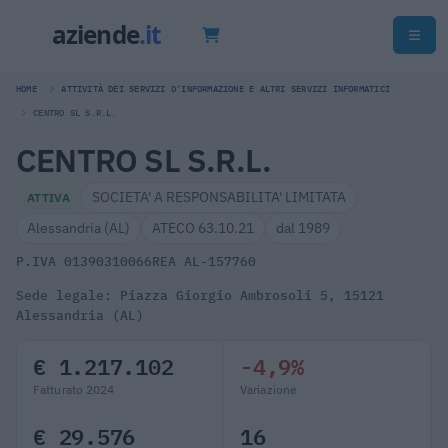
HOME
ATTIVITÀ DEI SERVIZI D'INFORMAZIONE E ALTRI SERVIZI INFORMATICI
CENTRO SL S.R.L.
CENTRO SL S.R.L.
SOCIETA' A RESPONSABILITA' LIMITATA
ATTIVA
Alessandria (AL)
ATECO 63.10.21
dal 1989
P.IVA 01390310066
REA AL-157760
Sede legale: Piazza Giorgio Ambrosoli 5, 15121
Alessandria (AL)
€ 1.217.102
-4,9%
Fatturato 2024
Variazione
€ 29.576
16