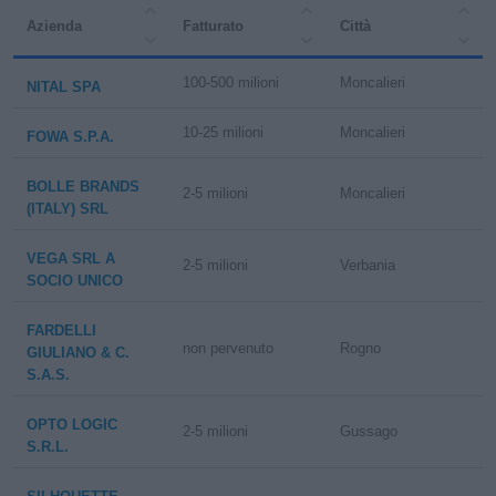
Azienda
Fatturato
Città
100-500 milioni
Moncalieri
NITAL SPA
10-25 milioni
Moncalieri
FOWA S.P.A.
BOLLE BRANDS
2-5 milioni
Moncalieri
(ITALY) SRL
VEGA SRL A
2-5 milioni
Verbania
SOCIO UNICO
FARDELLI
non pervenuto
Rogno
GIULIANO & C.
S.A.S.
OPTO LOGIC
2-5 milioni
Gussago
S.R.L.