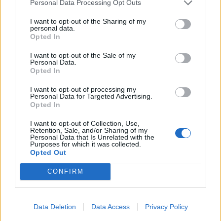
Personal Data Processing Opt Outs
S.P.A.
I want to opt-out of the Sharing of my
KOBOLD
personal data.
1-2 milioni
Settimo Milanese
INSTRUMENTS
Opted In
SRL
I want to opt-out of the Sale of my
Personal Data.
0-1 milioni
Biassono
BFT S.R.L.
Opted In
10-25 milioni
Laveno-Mombello
I want to opt-out of processing my
RA.EL.CON SPA
Personal Data for Targeted Advertising.
Opted In
HOLOGRAM
2-5 milioni
Valdobbiadene
S.R.L.
I want to opt-out of Collection, Use,
Retention, Sale, and/or Sharing of my
Personal Data that Is Unrelated with the
Purposes for which it was collected.
CENTRO STYLE
25-50 milioni
Vedano Olona
Opted Out
S.P.A.
CONFIRM
FORNITURE
ELETTRONICHE
non pervenuto
Trento
TRENTINE DI
MASSIMILIANO E
Data Deletion
Data Access
Privacy Policy
MICHELE