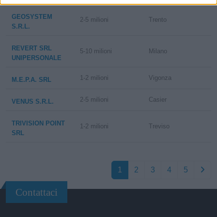
GEOSYSTEM
2-5 milioni
Trento
S.R.L.
REVERT SRL
5-10 milioni
Milano
UNIPERSONALE
1-2 milioni
Vigonza
M.E.P.A. SRL
2-5 milioni
Casier
VENUS S.R.L.
TRIVISION POINT
1-2 milioni
Treviso
SRL
1
2
3
4
5
Contattaci