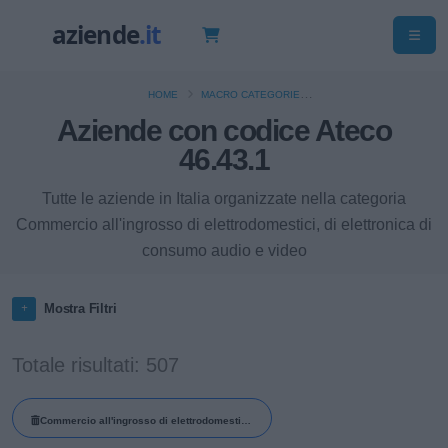
HOME
MACRO CATEGORIE
Aziende con codice Ateco
COMMERCIO ALL'INGROSSO (ESCLUSO QUELLO DI AUTOVEICOLI E DI
MOTOCICLI)
46.43.1
Tutte le aziende in Italia organizzate nella categoria
Commercio all'ingrosso di elettrodomestici, di elettronica di
consumo audio e video
Mostra Filtri
Totale risultati: 507
Commercio all'ingrosso di elettrodomestici,
di elettronica di consumo audio e video