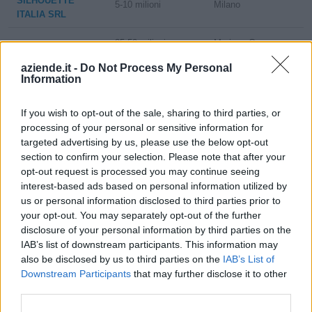
SILHOUETTE
5-10 milioni
Milano
ITALIA SRL
25-50 milioni
Mariano Comense
IMAGE S S.P.A.
aziende.it -
Do Not Process My Personal
FERRAMENTA
Information
SORA DI SORA
non pervenuto
Busto Garolfo
VINCEN ZO E C.
If you wish to opt-out of the sale, sharing to third parties, or
SNC
processing of your personal or sensitive information for
targeted advertising by us, please use the below opt-out
25-50 milioni
Cinisello Balsamo
KODAK S.R.L.
section to confirm your selection. Please note that after your
opt-out request is processed you may continue seeing
Garbagnate
EHOME ITALIA
interest-based ads based on personal information utilized by
2-5 milioni
Milanese
SERVICE S.R.L.
us or personal information disclosed to third parties prior to
your opt-out. You may separately opt-out of the further
ESCHENBACH
disclosure of your personal information by third parties on the
2-5 milioni
Melzo
OPTIK S.R.L.
IAB’s list of downstream participants. This information may
also be disclosed by us to third parties on the
IAB’s List of
10-25 milioni
Opera
MTRADING SRL
Downstream Participants
that may further disclose it to other
third parties.
POLYPHOTO
10-25 milioni
Opera