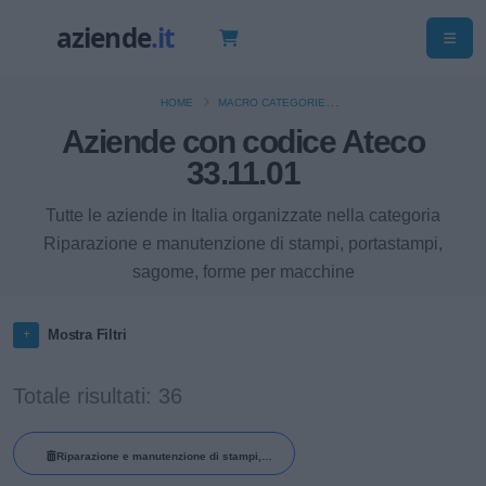
HOME
MACRO CATEGORIE
Aziende con codice Ateco
RIPARAZIONE, MANUTENZIONE ED INSTALLAZIONE DI MACCHINE ED
APPARECCHIATURE
33.11.01
RIPARAZIONE E MANUTENZIONE DI STAMPI, PORTASTAMPI, SAGOME, FORME
PER MACCHINE
Tutte le aziende in Italia organizzate nella categoria
Riparazione e manutenzione di stampi, portastampi,
sagome, forme per macchine
Mostra Filtri
Totale risultati: 36
Riparazione e manutenzione di stampi,
portastampi, sagome, forme per macchine