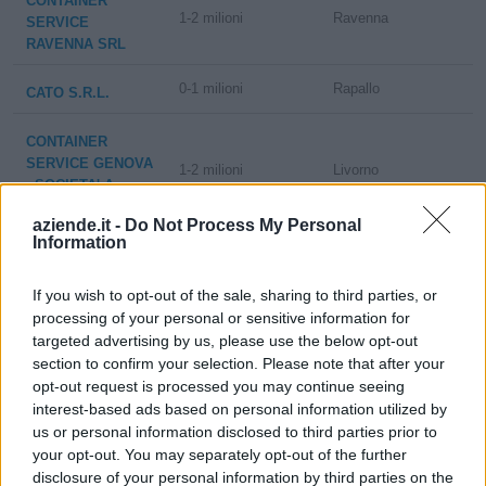
CONTAINER
1-2 milioni
Ravenna
SERVICE
RAVENNA SRL
0-1 milioni
Rapallo
CATO S.R.L.
CONTAINER
SERVICE GENOVA
1-2 milioni
Livorno
- SOCIETA' A
RESPONSABILITA'
aziende.it -
Do Not Process My Personal
Information
CONTAINER
SERVICE -
If you wish to opt-out of the sale, sharing to third parties, or
1-2 milioni
Livorno
SOCIETA' A
processing of your personal or sensitive information for
RESPONSABILITA'
targeted advertising by us, please use the below opt-out
LIMITATA
section to confirm your selection. Please note that after your
opt-out request is processed you may continue seeing
MC ITALIA
interest-based ads based on personal information utilized by
0-1 milioni
Cornaredo
TECHNOLOGY
us or personal information disclosed to third parties prior to
S.R.L.
your opt-out. You may separately opt-out of the further
disclosure of your personal information by third parties on the
SERENA