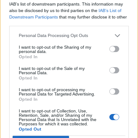
IAB’s list of downstream participants. This information may
2-5 milioni
Vedelago
PREFABBRICATI
also be disclosed by us to third parties on the
IAB’s List of
SRL
Downstream Participants
that may further disclose it to other
third parties.
0-1 milioni
Vimodrone
SORICON S.R.L.
Personal Data Processing Opt Outs
E.BOT. SERVIZI
0-1 milioni
Ovada
S.R.L.
I want to opt-out of the Sharing of my
personal data.
SEMPLIFICATA
Opted In
Santo Stefano di
MEDREPAIR
10-25 milioni
I want to opt-out of the Sale of my
Magra
ITALIA S.R.L.
Personal Data.
Opted In
Santo Stefano di
CONTREPAIR
2-5 milioni
I want to opt-out of processing my
Magra
LIVORNO S.R.L.
Personal Data for Targeted Advertising.
Opted In
BGB REPAIR
1-2 milioni
Vezzano Ligure
I want to opt-out of Collection, Use,
S.R.L.
Retention, Sale, and/or Sharing of my
Personal Data that Is Unrelated with the
Purposes for which it was collected.
1-2 milioni
Cassano Spinola
G.E.C. SRL
Opted Out