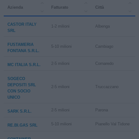
Azienda
Fatturato
Città
CASTOR ITALY
1-2 milioni
Albenga
SRL
FUSTAMERIA
5-10 milioni
Cambiago
FONTANA S.R.L.
2-5 milioni
Cornaredo
MC ITALIA S.R.L.
SOGECO
DEPOSITI SRL
2-5 milioni
Truccazzano
CON SOCIO
UNICO
2-5 milioni
Parona
SARK S.R.L.
5-10 milioni
Pianello Val Tidone
RE.BI.GAS SRL