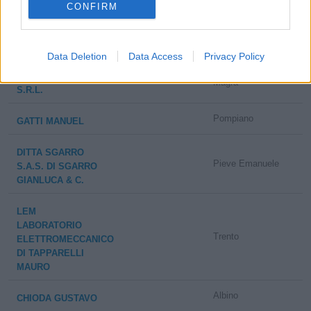
BRIONI TEKNICS
CONFIRM
Agrate Brianza
S.A.S. DI BRIONI
LUCA E C.
Data Deletion
Data Access
Privacy Policy
PRISMA
Santo Stefano di
1-2 milioni
INTERNATIONAL
Magra
S.R.L.
Pompiano
GATTI MANUEL
DITTA SGARRO
Pieve Emanuele
S.A.S. DI SGARRO
GIANLUCA & C.
LEM
LABORATORIO
Trento
ELETTROMECCANICO
DI TAPPARELLI
MAURO
Albino
CHIODA GUSTAVO